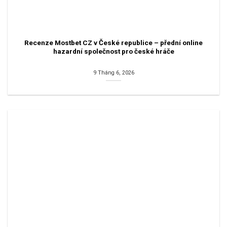
Recenze Mostbet CZ v České republice – přední online
hazardní společnost pro české hráče
9 Tháng 6, 2026