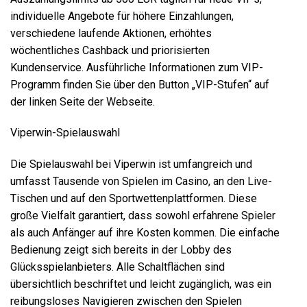
individuelle Angebote für höhere Einzahlungen,
verschiedene laufende Aktionen, erhöhtes
wöchentliches Cashback und priorisierten
Kundenservice. Ausführliche Informationen zum VIP-
Programm finden Sie über den Button „VIP-Stufen“ auf
der linken Seite der Webseite.
Viperwin-Spielauswahl
Die Spielauswahl bei Viperwin ist umfangreich und
umfasst Tausende von Spielen im Casino, an den Live-
Tischen und auf den Sportwettenplattformen. Diese
große Vielfalt garantiert, dass sowohl erfahrene Spieler
als auch Anfänger auf ihre Kosten kommen. Die einfache
Bedienung zeigt sich bereits in der Lobby des
Glücksspielanbieters. Alle Schaltflächen sind
übersichtlich beschriftet und leicht zugänglich, was ein
reibungsloses Navigieren zwischen den Spielen