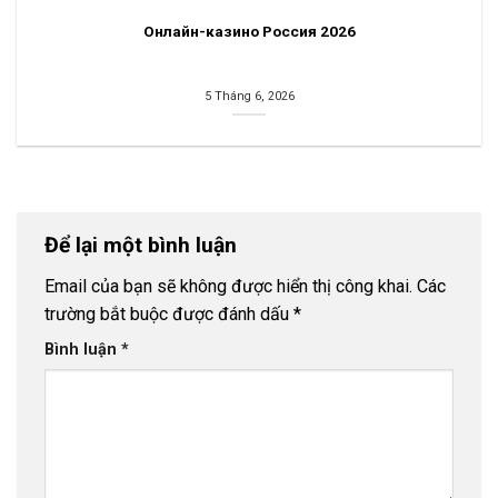
Онлайн-казино Россия 2026
5 Tháng 6, 2026
Để lại một bình luận
Email của bạn sẽ không được hiển thị công khai.
Các
trường bắt buộc được đánh dấu
*
Bình luận
*