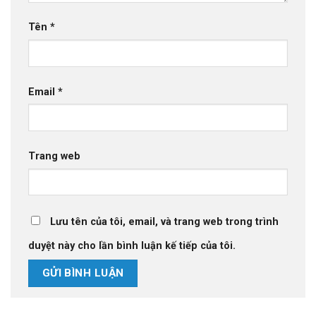
Tên
*
Email
*
Trang web
Lưu tên của tôi, email, và trang web trong trình
duyệt này cho lần bình luận kế tiếp của tôi.