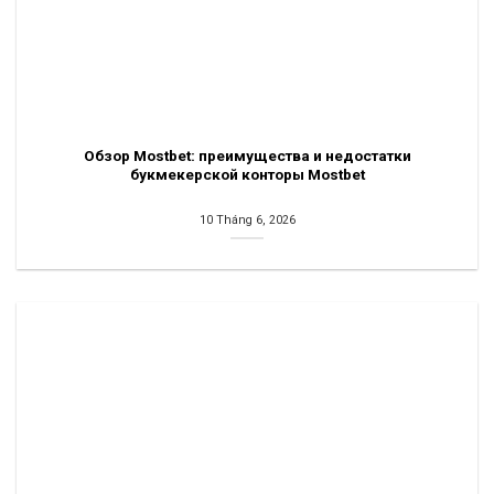
Обзор Mostbet: преимущества и недостатки
букмекерской конторы Mostbet
10 Tháng 6, 2026