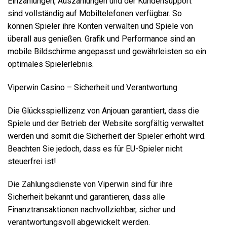
Einzahlungen, Auszahlungen und der Kundensupport
sind vollständig auf Mobiltelefonen verfügbar. So
können Spieler ihre Konten verwalten und Spiele von
überall aus genießen. Grafik und Performance sind an
mobile Bildschirme angepasst und gewährleisten so ein
optimales Spielerlebnis.
Viperwin Casino – Sicherheit und Verantwortung
Die Glücksspiellizenz von Anjouan garantiert, dass die
Spiele und der Betrieb der Website sorgfältig verwaltet
werden und somit die Sicherheit der Spieler erhöht wird.
Beachten Sie jedoch, dass es für EU-Spieler nicht
steuerfrei ist!
Die Zahlungsdienste von Viperwin sind für ihre
Sicherheit bekannt und garantieren, dass alle
Finanztransaktionen nachvollziehbar, sicher und
verantwortungsvoll abgewickelt werden.