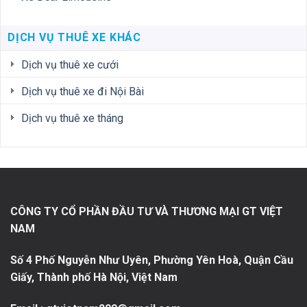
DỊCH VỤ THUÊ XE KHÁC
Dịch vụ thuê xe cưới
Dịch vụ thuê xe đi Nội Bài
Dịch vụ thuê xe tháng
CÔNG TY CỔ PHẦN ĐẦU TƯ VÀ THƯƠNG MẠI GT VIỆT
NAM
Số 4 Phố Nguyễn Như Uyên, Phường Yên Hoà, Quận Cầu
Giấy, Thành phố Hà Nội, Việt Nam