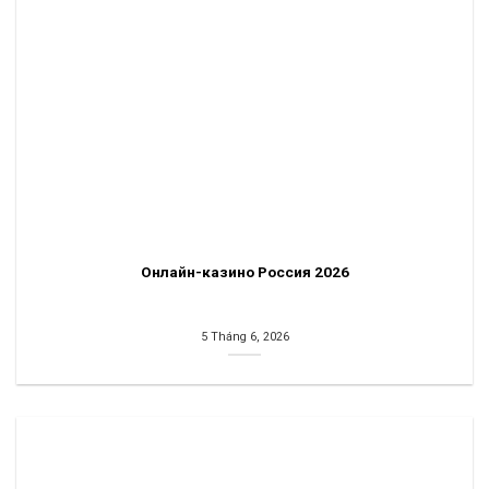
Онлайн-казино Россия 2026
5 Tháng 6, 2026