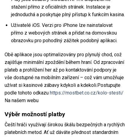
stažení přímo z oficiálních stránek. Instalace je
jednoduchá a poskytuje plný přístup k funkcím kasina.
Uživatelé iOS. Verzi pro iPhone lze nainstalovat
přímo z webových stránek a přidat na domovskou
obrazovku pro pohodlný zážitek podobný aplikaci.
Obě aplikace jsou optimalizovány pro plynulý chod, což
zajišťuje minimální zpoždění během hraní. Od zpracování
plateb a prohlížení her až po kontaktování podpory je
vše dostupné na mobilním zařízení – což vám umožňuje
užívat si kasinové zábavy kdykoli a kdekoli.Postupujte
podle tohoto odkazu
https://mostbet.co.cz/kolo-stesti/
Na našem webu
Výběr možností platby
Čeští hráči využívají širokou škálu bezpečných a rychlých
platebních metod. Ať už dáváte přednost standardním