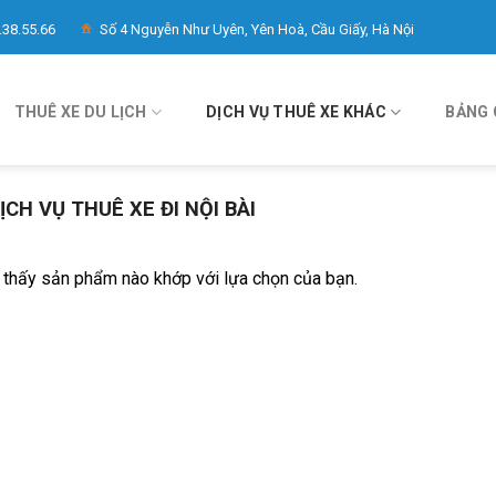
.38.55.66
Số 4 Nguyễn Như Uyên, Yên Hoà, Cầu Giấy, Hà Nội
THUÊ XE DU LỊCH
DỊCH VỤ THUÊ XE KHÁC
BẢNG 
ỊCH VỤ THUÊ XE ĐI NỘI BÀI
 thấy sản phẩm nào khớp với lựa chọn của bạn.