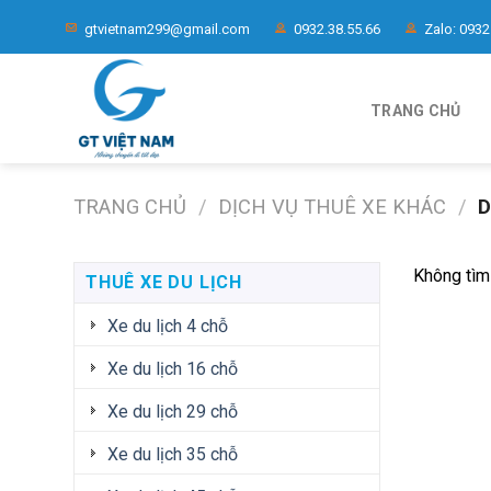
Chuyển
gtvietnam299@gmail.com
0932.38.55.66
Zalo: 0932
đến
nội
dung
TRANG CHỦ
TRANG CHỦ
/
DỊCH VỤ THUÊ XE KHÁC
/
D
Không tìm
THUÊ XE DU LỊCH
Xe du lịch 4 chỗ
Xe du lịch 16 chỗ
Xe du lịch 29 chỗ
Xe du lịch 35 chỗ