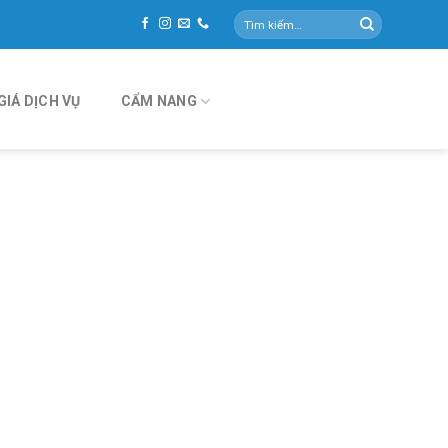
Tìm
kiếm:
GIÁ DỊCH VỤ
CẨM NANG