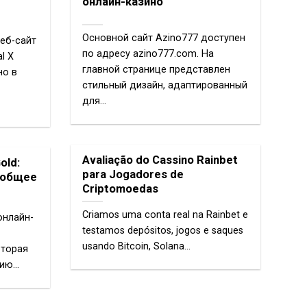
онлайн-казино
Основной сайт Azino777 доступен
еб-сайт
по адресу azino777.com. На
l X
главной странице представлен
но в
стильный дизайн, адаптированный
для...
Avaliação do Cassino Rainbet
old:
para Jogadores de
 общее
Criptomoedas
Criamos uma conta real na Rainbet e
онлайн-
testamos depósitos, jogos e saques
usando Bitcoin, Solana...
оторая
ю...