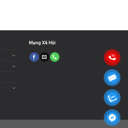
Mạng Xã Hội