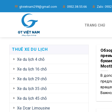
Chuyển
gtvietnam299@gmail.com
0932.38.55.66
Zalo: 0932
đến
nội
dung
TRANG CHỦ
THUÊ XE DU LỊCH
Обзор
преи
Xe du lịch 4 chỗ
букм
Most
Xe du lịch 16 chỗ
В допо
Xe du lịch 29 chỗ
предла
вращен
Xe du lịch 35 chỗ
Важно,.
Xe du lịch 45 chỗ
Xe Dcar Limousine