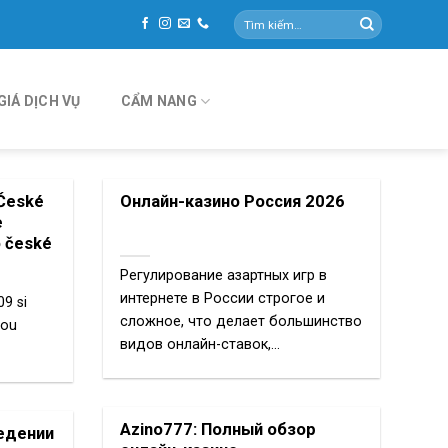
Tìm
kiếm:
GIÁ DỊCH VỤ
CẨM NANG
České
Онлайн-казино Россия 2026
e
o české
Регулирование азартных игр в
интернете в России строгое и
09 si
сложное, что делает большинство
nou
видов онлайн-ставок,...
Azino777: Полный обзор
едении