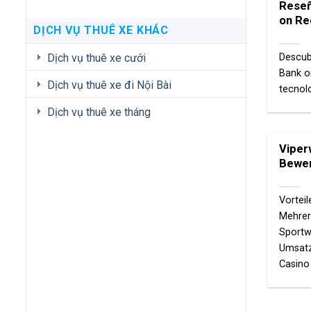
Reseñ
on Re
DỊCH VỤ THUÊ XE KHÁC
Dịch vụ thuê xe cưới
Descubr
Bank o
Dịch vụ thuê xe đi Nội Bài
tecnolo
Dịch vụ thuê xe tháng
Viper
Bewe
Vortei
Mehrer
Sportw
Umsatz
Casino