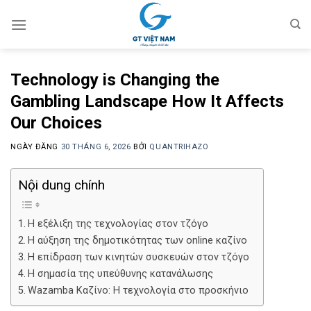
Chuyển
đến
nội
dung
Technology is Changing the
Gambling Landscape How It Affects
Our Choices
NGÀY ĐĂNG
30 THÁNG 6, 2026
BỞI
QUANTRIHAZO
Nội dung chính
Η εξέλιξη της τεχνολογίας στον τζόγο
Η αύξηση της δημοτικότητας των online καζίνο
Η επίδραση των κινητών συσκευών στον τζόγο
Η σημασία της υπεύθυνης κατανάλωσης
Wazamba Καζίνο: Η τεχνολογία στο προσκήνιο