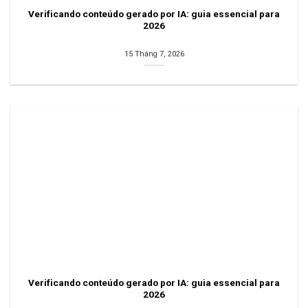
Verificando conteúdo gerado por IA: guia essencial para
2026
15 Tháng 7, 2026
Verificando conteúdo gerado por IA: guia essencial para
2026