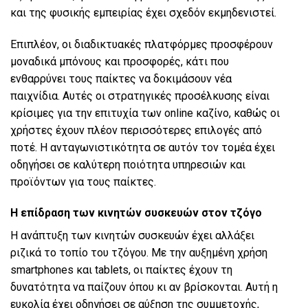
και της φυσικής εμπειρίας έχει σχεδόν εκμηδενιστεί.
Επιπλέον, οι διαδικτυακές πλατφόρμες προσφέρουν
μοναδικά μπόνους και προσφορές, κάτι που
ενθαρρύνει τους παίκτες να δοκιμάσουν νέα
παιχνίδια. Αυτές οι στρατηγικές προσέλκυσης είναι
κρίσιμες για την επιτυχία των online καζίνο, καθώς οι
χρήστες έχουν πλέον περισσότερες επιλογές από
ποτέ. Η ανταγωνιστικότητα σε αυτόν τον τομέα έχει
οδηγήσει σε καλύτερη ποιότητα υπηρεσιών και
προϊόντων για τους παίκτες.
Η επίδραση των κινητών συσκευών στον τζόγο
Η ανάπτυξη των κινητών συσκευών έχει αλλάξει
ριζικά το τοπίο του τζόγου. Με την αυξημένη χρήση
smartphones και tablets, οι παίκτες έχουν τη
δυνατότητα να παίζουν όπου κι αν βρίσκονται. Αυτή η
ευκολία έχει οδηγήσει σε αύξηση της συμμετοχής,