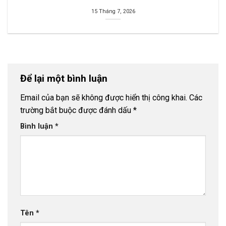
15 Tháng 7, 2026
Để lại một bình luận
Email của bạn sẽ không được hiển thị công khai.
Các
trường bắt buộc được đánh dấu
*
Bình luận
*
Tên
*