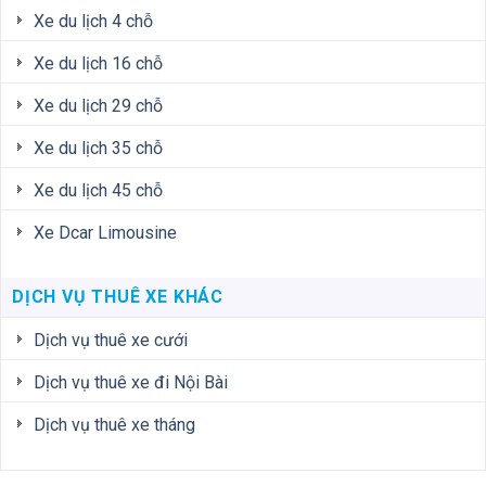
Xe du lịch 4 chỗ
Xe du lịch 16 chỗ
Xe du lịch 29 chỗ
Xe du lịch 35 chỗ
Xe du lịch 45 chỗ
Xe Dcar Limousine
DỊCH VỤ THUÊ XE KHÁC
Dịch vụ thuê xe cưới
Dịch vụ thuê xe đi Nội Bài
Dịch vụ thuê xe tháng