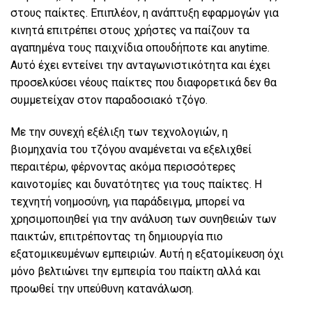
στους παίκτες. Επιπλέον, η ανάπτυξη εφαρμογών για
κινητά επιτρέπει στους χρήστες να παίζουν τα
αγαπημένα τους παιχνίδια οπουδήποτε και anytime.
Αυτό έχει εντείνει την ανταγωνιστικότητα και έχει
προσελκύσει νέους παίκτες που διαφορετικά δεν θα
συμμετείχαν στον παραδοσιακό τζόγο.
Με την συνεχή εξέλιξη των τεχνολογιών, η
βιομηχανία του τζόγου αναμένεται να εξελιχθεί
περαιτέρω, φέρνοντας ακόμα περισσότερες
καινοτομίες και δυνατότητες για τους παίκτες. Η
τεχνητή νοημοσύνη, για παράδειγμα, μπορεί να
χρησιμοποιηθεί για την ανάλυση των συνηθειών των
παικτών, επιτρέποντας τη δημιουργία πιο
εξατομικευμένων εμπειριών. Αυτή η εξατομίκευση όχι
μόνο βελτιώνει την εμπειρία του παίκτη αλλά και
προωθεί την υπεύθυνη κατανάλωση.