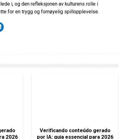
de i, og den refleksjonen av kulturens rolle i
ette for en trygg og fornøyelig spillopplevelse.
gerado
Verificando conteúdo gerado
ara 2026
por IA: guia essencial para 2026