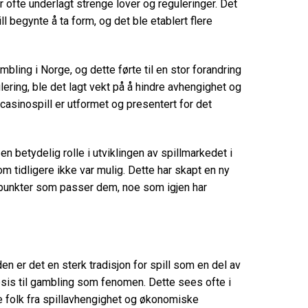
 ofte underlagt strenge lover og reguleringer. Det
l begynte å ta form, og det ble etablert flere
bling i Norge, og dette førte til en stor forandring
ulering, ble det lagt vekt på å hindre avhengighet og
 casinospill er utformet og presentert for det
 en betydelig rolle i utviklingen av spillmarkedet i
som tidligere ikke var mulig. Dette har skapt en ny
spunkter som passer dem, noe som igjen har
en er det en sterk tradisjon for spill som en del av
psis til gambling som fenomen. Dette sees ofte i
te folk fra spillavhengighet og økonomiske