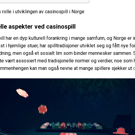
 rolle i utviklingen av casinospill i Norge
lle aspekter ved casinospill
ll har en dyp kulturell forankring i mange samfunn, og Norge er in
st i hjemlige stuer, har spilltradisjoner utviklet seg og fått nye f
ning, men også et sosialt lim som binder mennesker sammen. Spil
te vært assosiert med tradisjonelle normer og verdier, noe som har
mmenhengen kan man også nevne at mange spillere sjekker ut