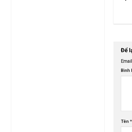
Để l
Email
Bình 
Tên
*