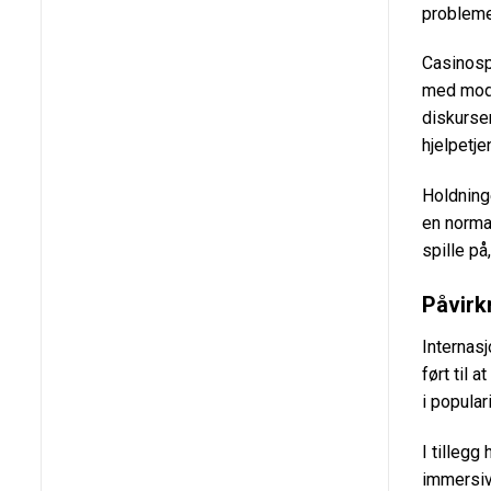
problemer
Casinospi
med moder
diskursen
hjelpetj
Holdninge
en normal
spille på
Påvirk
Internasj
ført til 
i popular
I tillegg
immersiv 