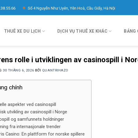
.38.55.66
Số 4 Nguyễn Như Uyên, Yên Hoà, Cầu Giấy, Hà Nội
THUÊ XE DU LỊCH
DỊCH VỤ THUÊ XE KHÁC
BẢNG 
ens rolle i utviklingen av casinospill i No
NG
30 THÁNG 6, 2026
BỞI
QUANTRIHAZO
ung chính
elle aspekter ved casinospill
isk utvikling av casinospill i Norge
ospill og samfunnets holdninger
ning fra internasjonale trender
is Casino: En plattform for norske spillere