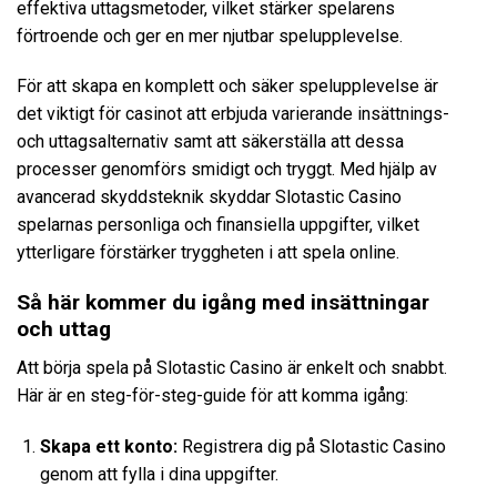
effektiva uttagsmetoder, vilket stärker spelarens
förtroende och ger en mer njutbar spelupplevelse.
För att skapa en komplett och säker spelupplevelse är
det viktigt för casinot att erbjuda varierande insättnings-
och uttagsalternativ samt att säkerställa att dessa
processer genomförs smidigt och tryggt. Med hjälp av
avancerad skyddsteknik skyddar Slotastic Casino
spelarnas personliga och finansiella uppgifter, vilket
ytterligare förstärker tryggheten i att spela online.
Så här kommer du igång med insättningar
och uttag
Att börja spela på Slotastic Casino är enkelt och snabbt.
Här är en steg-för-steg-guide för att komma igång:
Skapa ett konto:
Registrera dig på Slotastic Casino
genom att fylla i dina uppgifter.