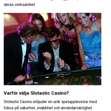
deras verksamhet.
Varför välja Slotastic Casino?
Slotastic Casino erbjuder en unik spelupplevelse med
fokus på säkerhet, snabbhet och användarvänlighet.