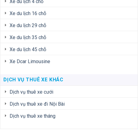
Xe du lịch 4 chỗ
Xe du lịch 16 chỗ
Xe du lịch 29 chỗ
Xe du lịch 35 chỗ
Xe du lịch 45 chỗ
Xe Dcar Limousine
DỊCH VỤ THUÊ XE KHÁC
Dịch vụ thuê xe cưới
Dịch vụ thuê xe đi Nội Bài
Dịch vụ thuê xe tháng