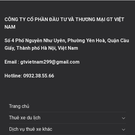
CÔNG TY CỔ PHẦN ĐẦU TƯ VÀ THƯƠNG MẠI GT VIỆT
NAM
Số 4 Phố Nguyễn Như Uyên, Phường Yên Hoà, Quận Cầu
Giấy, Thành phố Hà Nội, Việt Nam
Email : gtvietnam299@gmail.com
Hotline:
0932.38.55.66
Trang chủ
Thuê xe du lịch
Dịch vụ thuê xe khác