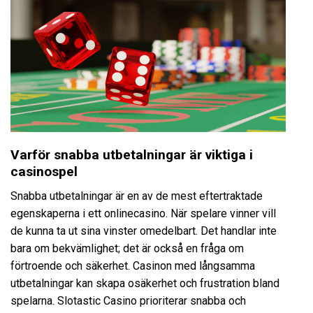
Varför snabba utbetalningar är viktiga i
casinospel
Snabba utbetalningar är en av de mest eftertraktade
egenskaperna i ett onlinecasino. När spelare vinner vill
de kunna ta ut sina vinster omedelbart. Det handlar inte
bara om bekvämlighet; det är också en fråga om
förtroende och säkerhet. Casinon med långsamma
utbetalningar kan skapa osäkerhet och frustration bland
spelarna. Slotastic Casino prioriterar snabba och