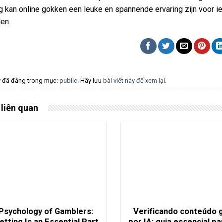
 kan online gokken een leuke en spannende ervaring zijn voor ie
en.
ày đã đăng trong mục:
public
. Hãy lưu
bài viết này để xem lại
.
 liên quan
Psychology of Gamblers:
Verificando conteúdo 
tting Is an Essential Part
por IA: guia essencial p