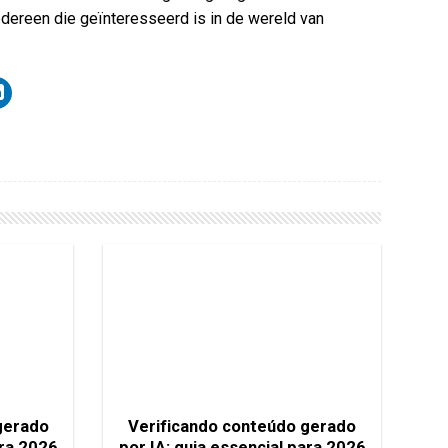
dereen die geïnteresseerd is in de wereld van
gerado
Verificando conteúdo gerado
ara 2026
por IA: guia essencial para 2026