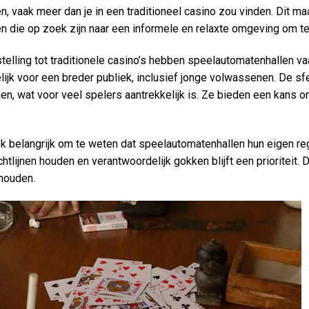
, vaak meer dan je in een traditioneel casino zou vinden. Dit ma
n die op zoek zijn naar een informele en relaxte omgeving om t
telling tot traditionele casino’s hebben speelautomatenhallen va
lijk voor een breder publiek, inclusief jonge volwassenen. De sf
en, wat voor veel spelers aantrekkelijk is. Ze bieden een kans 
ok belangrijk om te weten dat speelautomatenhallen hun eigen re
chtlijnen houden en verantwoordelijk gokken blijft een prioriteit.
 houden.