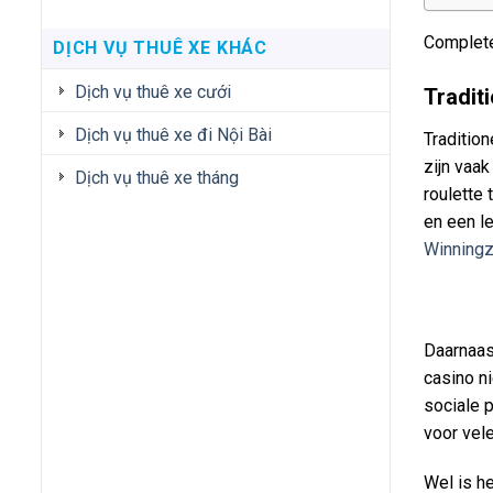
Complete
DỊCH VỤ THUÊ XE KHÁC
Dịch vụ thuê xe cưới
Traditi
Dịch vụ thuê xe đi Nội Bài
Tradition
zijn vaa
Dịch vụ thuê xe tháng
roulette 
en een le
Winningz
Daarnaas
casino ni
sociale 
voor vel
Wel is he