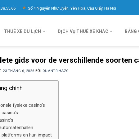
.38.55.66
Số 4 Nguyễn Như Uyên, Yên Hoà, Cầu Giấy, Hà Nội
THUÊ XE DU LỊCH
DỊCH VỤ THUÊ XE KHÁC
BẢNG 
ete gids voor de verschillende soorten c
NG
23 THÁNG 6, 2026
BỞI
QUANTRIHAZO
ung chính
ionele fysieke casino’s
e casino’s
asino’s
automatenhallen
e platforms en hun impact