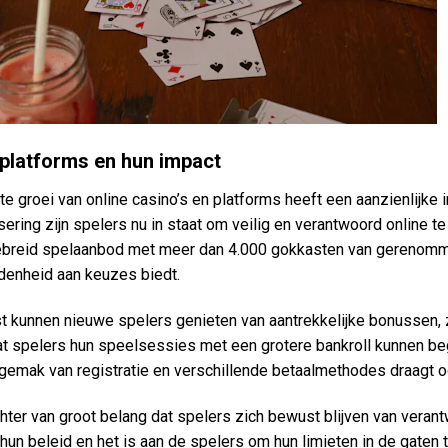
 platforms en hun impact
te groei van online casino’s en platforms heeft een aanzienlijk
sering zijn spelers nu in staat om veilig en verantwoord online
ebreid spelaanbod met meer dan 4.000 gokkasten van gerenomm
denheid aan keuzes biedt.
t kunnen nieuwe spelers genieten van aantrekkelijke bonussen, 
at spelers hun speelsessies met een grotere bankroll kunnen be
gemak van registratie en verschillende betaalmethodes draagt ook
chter van groot belang dat spelers zich bewust blijven van vera
 hun beleid en het is aan de spelers om hun limieten in de gaten