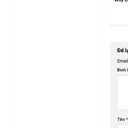
Để l
Email
Bình 
Tên
*