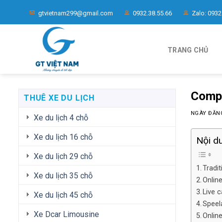
Chuyển
gtvietnam299@gmail.com
0932.38.55.66
Zalo: 0932
đến
nội
dung
TRANG CHỦ
Compl
THUÊ XE DU LỊCH
NGÀY ĐĂ
Xe du lịch 4 chỗ
Xe du lịch 16 chỗ
Nội d
Xe du lịch 29 chỗ
Tradit
Xe du lịch 35 chỗ
Onlin
Live c
Xe du lịch 45 chỗ
Speel
Xe Dcar Limousine
Onlin