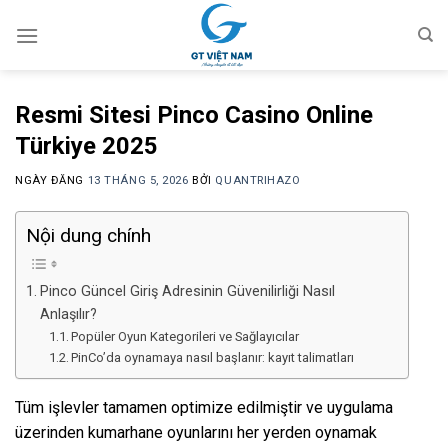
Chuyển
đến
nội
dung
Resmi Sitesi Pinco Casino Online
Türkiye 2025
NGÀY ĐĂNG
13 THÁNG 5, 2026
BỞI
QUANTRIHAZO
Nội dung chính
Pinco Güncel Giriş Adresinin Güvenilirliği Nasıl
Anlaşılır?
Popüler Oyun Kategorileri ve Sağlayıcılar
PinCo’da oynamaya nasıl başlanır: kayıt talimatları
Tüm işlevler tamamen optimize edilmiştir ve uygulama
üzerinden kumarhane oyunlarını her yerden oynamak