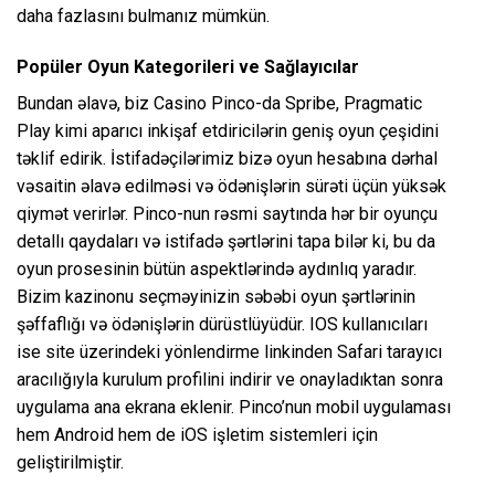
daha fazlasını bulmanız mümkün.
Popüler Oyun Kategorileri ve Sağlayıcılar
Bundan əlavə, biz Casino Pinco-da Spribe, Pragmatic
Play kimi aparıcı inkişaf etdiricilərin geniş oyun çeşidini
təklif edirik. İstifadəçilərimiz bizə oyun hesabına dərhal
vəsaitin əlavə edilməsi və ödənişlərin sürəti üçün yüksək
qiymət verirlər. Pinco-nun rəsmi saytında hər bir oyunçu
detallı qaydaları və istifadə şərtlərini tapa bilər ki, bu da
oyun prosesinin bütün aspektlərində aydınlıq yaradır.
Bizim kazinonu seçməyinizin səbəbi oyun şərtlərinin
şəffaflığı və ödənişlərin dürüstlüyüdür. IOS kullanıcıları
ise site üzerindeki yönlendirme linkinden Safari tarayıcı
aracılığıyla kurulum profilini indirir ve onayladıktan sonra
uygulama ana ekrana eklenir. Pinco’nun mobil uygulaması
hem Android hem de iOS işletim sistemleri için
geliştirilmiştir.