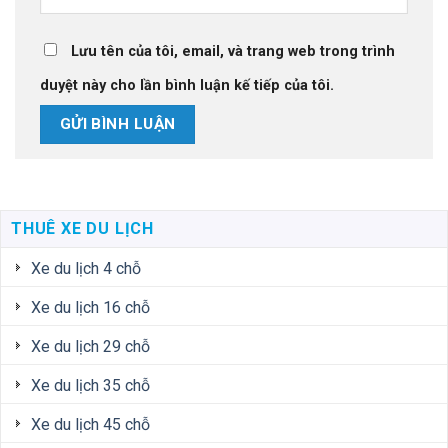
Lưu tên của tôi, email, và trang web trong trình
duyệt này cho lần bình luận kế tiếp của tôi.
THUÊ XE DU LỊCH
Xe du lịch 4 chỗ
Xe du lịch 16 chỗ
Xe du lịch 29 chỗ
Xe du lịch 35 chỗ
Xe du lịch 45 chỗ