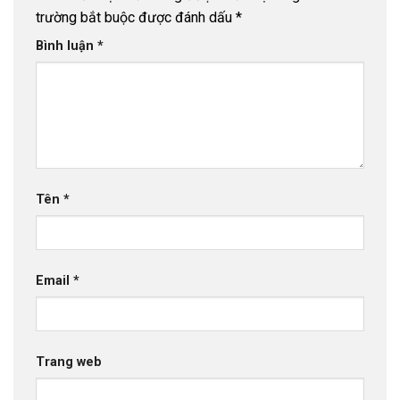
trường bắt buộc được đánh dấu
*
Bình luận
*
Tên
*
Email
*
Trang web