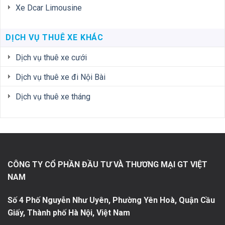
Xe Dcar Limousine
DỊCH VỤ THUÊ XE KHÁC
Dịch vụ thuê xe cưới
Dịch vụ thuê xe đi Nội Bài
Dịch vụ thuê xe tháng
CÔNG TY CỔ PHẦN ĐẦU TƯ VÀ THƯƠNG MẠI GT VIỆT
NAM
Số 4 Phố Nguyễn Như Uyên, Phường Yên Hoà, Quận Cầu
Giấy, Thành phố Hà Nội, Việt Nam