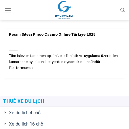
Chuyển
đến
nội
dung
Resmi Sitesi Pinco Casino Online Türkiye 2025
Tüm işlevler tamamen optimize edilmiştir ve uygulama üzerinden
kumarhane oyunlarını her yerden oynamak mümkündür.
Platformumuz...
THUÊ XE DU LỊCH
Xe du lịch 4 chỗ
Xe du lịch 16 chỗ