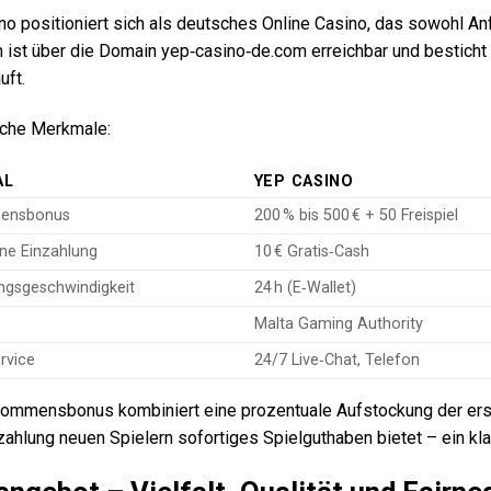
o positioniert sich als deutsches Online Casino, das sowohl Anf
m ist über die Domain yep‑casino‑de.com erreichbar und besticht
uft.
che Merkmale:
AL
YEP CASINO
ensbonus
200 % bis 500 € + 50 Freispiel
ne Einzahlung
10 € Gratis‑Cash
ngsgeschwindigkeit
24 h (E‑Wallet)
Malta Gaming Authority
rvice
24/7 Live‑Chat, Telefon
kommensbonus kombiniert eine prozentuale Aufstockung der erst
ahlung neuen Spielern sofortiges Spielguthaben bietet – ein klare