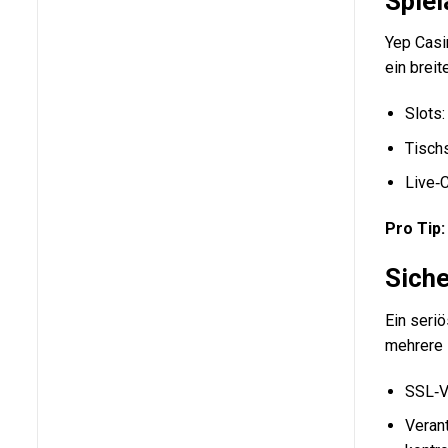
Spiel
Yep Casi
ein brei
Slots:
Tischs
Live‑C
Pro Tip:
Siche
Ein seri
mehrere
SSL‑V
Veran