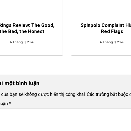
kings Review: The Good,
Spinpolo Complaint Hi
the Bad, the Honest
Red Flags
6 Tháng 8, 2026
6 Tháng 8, 2026
ại một bình luận
 của bạn sẽ không được hiển thị công khai.
Các trường bắt buộc
luận
*