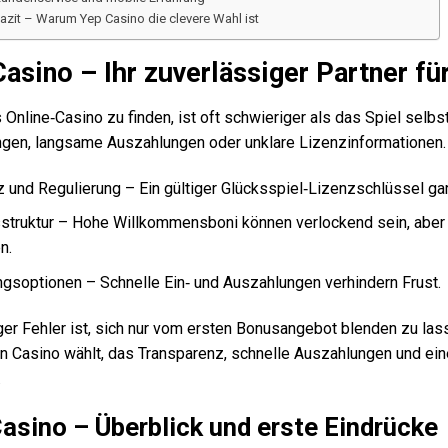
azit – Warum Yep Casino die clevere Wahl ist
asino – Ihr zuverlässiger Partner fü
 Online‑Casino zu finden, ist oft schwieriger als das Spiel selbs
gen, langsame Auszahlungen oder unklare Lizenzinformationen. W
 und Regulierung – Ein gültiger Glücksspiel‑Lizenzschlüssel gara
struktur – Hohe Willkommensboni können verlockend sein, aber
n.
ngsoptionen – Schnelle Ein‑ und Auszahlungen verhindern Frust.
iger Fehler ist, sich nur vom ersten Bonusangebot blenden zu la
in Casino wählt, das Transparenz, schnelle Auszahlungen und ein
.
asino – Überblick und erste Eindrücke