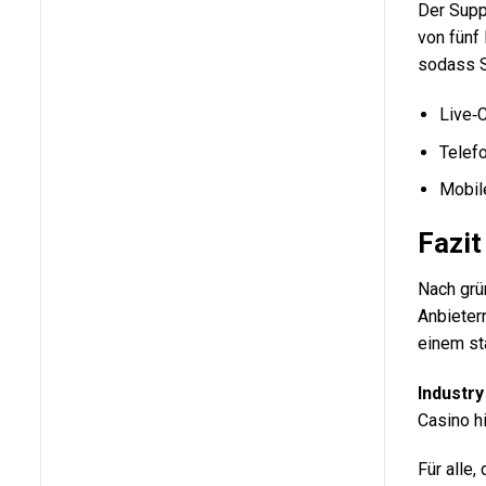
Der Suppo
von fünf
sodass S
Live‑
Telefo
Mobil
Fazit
Nach grün
Anbieter
einem st
Industry
Casino h
Für alle,