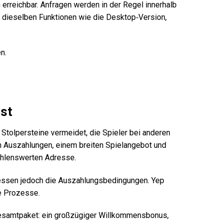
 erreichbar. Anfragen werden in der Regel innerhalb
e dieselben Funktionen wie die Desktop‑Version,
n.
ist
 Stolpersteine vermeidet, die Spieler bei anderen
n Auszahlungen, einem breiten Spielangebot und
ehlenswerten Adresse.
essen jedoch die Auszahlungsbedingungen. Yep
te Prozesse.
es Gesamtpaket: ein großzügiger Willkommensbonus,