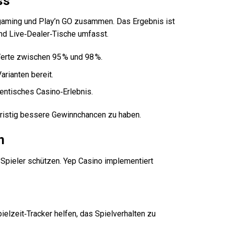
ss
ogaming und Play’n GO zusammen. Das Ergebnis ist
und Live‑Dealer‑Tische umfasst.
rte zwischen 95 % und 98 %.
arianten bereit.
hentisches Casino‑Erlebnis.
ristig bessere Gewinnchancen zu haben.
n
 Spieler schützen. Yep Casino implementiert
elzeit‑Tracker helfen, das Spielverhalten zu