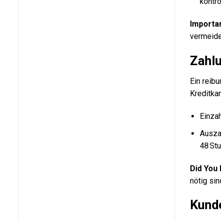
kontro
Importan
vermeide
Zahlu
Ein reib
Kreditka
Einzah
Ausza
48 St
Did You
nötig sin
Kunde