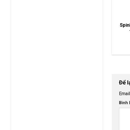
Spin
Để l
Email
Bình 