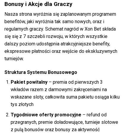
Bonusy i Akcje dla Graczy
Nasza strona wyróżnia się zaplanowanym programem
benefitów, jaki wyróżnia tak samo nowych, oraz i
regularnych graczy. Schemat nagród w Xon Bet składa
się się z 7 szczebli rozwoju, w których wszystkie
dalszy poziom udostępnia atrakcyjniejsze benefity,
ekspresowe płatności oraz wejście do ekskluzywnych
turniejów.
Struktura Systemu Bonusowego
Pakiet powitalny
– premia od pierwszych 3
wkładów razem z darmowymi zakręceniami na
wskazane sloty, całkowita suma pakietu osiąga kilku
tys złotych
Tygodniowe oferty promocyjne
– refund od
przegranych, premie doładowujące, turnieje slotowe
z pulą bonusów oraz bonusy za aktywność