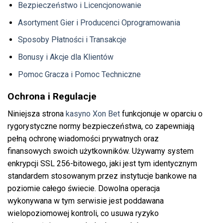
Bezpieczeństwo i Licencjonowanie
Asortyment Gier i Producenci Oprogramowania
Sposoby Płatności i Transakcje
Bonusy i Akcje dla Klientów
Pomoc Gracza i Pomoc Techniczne
Ochrona i Regulacje
Niniejsza strona
kasyno Xon Bet
funkcjonuje w oparciu o
rygorystyczne normy bezpieczeństwa, co zapewniają
pełną ochronę wiadomości prywatnych oraz
finansowych swoich użytkowników. Używamy system
enkrypcji SSL 256-bitowego, jaki jest tym identycznym
standardem stosowanym przez instytucje bankowe na
poziomie całego świecie. Dowolna operacja
wykonywana w tym serwisie jest poddawana
wielopoziomowej kontroli, co usuwa ryzyko