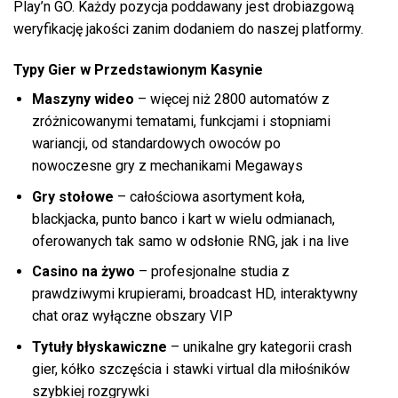
Play’n GO. Każdy pozycja poddawany jest drobiazgową
weryfikację jakości zanim dodaniem do naszej platformy.
Typy Gier w Przedstawionym Kasynie
Maszyny wideo
– więcej niż 2800 automatów z
zróżnicowanymi tematami, funkcjami i stopniami
wariancji, od standardowych owoców po
nowoczesne gry z mechanikami Megaways
Gry stołowe
– całościowa asortyment koła,
blackjacka, punto banco i kart w wielu odmianach,
oferowanych tak samo w odsłonie RNG, jak i na live
Casino na żywo
– profesjonalne studia z
prawdziwymi krupierami, broadcast HD, interaktywny
chat oraz wyłączne obszary VIP
Tytuły błyskawiczne
– unikalne gry kategorii crash
gier, kółko szczęścia i stawki virtual dla miłośników
szybkiej rozgrywki