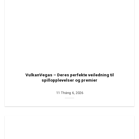
VulkanVegas – Deres perfekte veiledning til
spillopplevelser og premier
11 Tháng 6, 2026