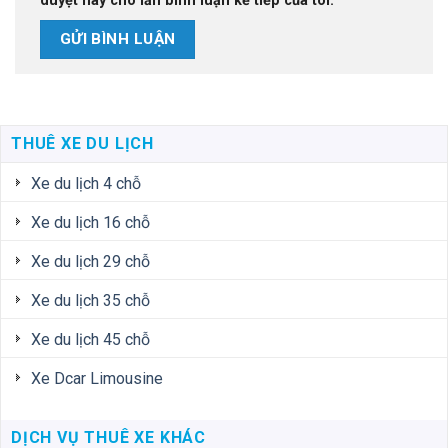
duyệt này cho lần bình luận kế tiếp của tôi.
THUÊ XE DU LỊCH
Xe du lịch 4 chỗ
Xe du lịch 16 chỗ
Xe du lịch 29 chỗ
Xe du lịch 35 chỗ
Xe du lịch 45 chỗ
Xe Dcar Limousine
DỊCH VỤ THUÊ XE KHÁC