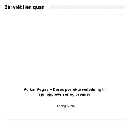
Bài viết liên quan
VulkanVegas – Deres perfekte veiledning til
spillopplevelser og premier
11 Tháng 6, 2026