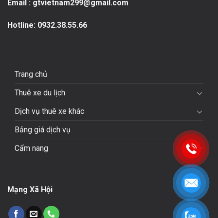
Email : gtvietnam299@gmail.com
Hotline:
0932.38.55.66
Trang chủ
Thuê xe du lịch
Dịch vụ thuê xe khác
Bảng giá dịch vụ
Cẩm nang
Mạng Xã Hội