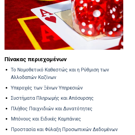
Πίνακας περιεχομένων
Το Νομοθετικό Καθεστώς και η Ρύθμιση των
Αλλοδαπών Καζίνων
Υπεροχές των Ξένων Υπηρεσιών
Συστήματα Πληρωμής και Απόσυρσης
Πλήθος Παιχνιδιών και Δυνατότητες
Μπόνους και Ειδικές Καμπάνιες
Προστασία και Φύλαξη Προσωπικών Δεδομένων