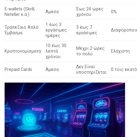
E-wallets (Skrill,
Έως 24 ώρες
Άμεσα
0%
Neteller κ.ά.)
χρόνου
1 έως 3
Τραπεζικό Απλό
3 έως 7
εργάσιμες
Διαφοροποιε
Έμβασμα
εργάσιμες
ημέρες
10 έως 30
Μέχρι 2 ώρες
Κρυπτονομίσματα
λεπτά
Ελάχιστη
το πολύ
χρόνου
Δεν Είναι
Prepaid Cards
Άμεσα
0 τοις εκατ
υποστηρίζεται