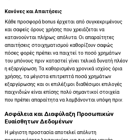
Κανόνες και Απαιτήσεις
Κάθε προσφορά bonus έρχεται από συγκεκριμένους
και σαφείς όρους χρήσης που χρειάζεται να
κατανοούνται πλήρως απόλυτα. Οι απαραίτητες
απαιτήσεις στοιχηματισμού καθορίζουν σαφώς
πόσες φορές πρέπει να παιχτεί το ποσό χρημάτων
του μπόνους πριν καταστεί γίνει τελικά δυνατή πλέον
η εξαργύρωση. Τα καθορισμένα χρονικά ισχύος όρια
χρήσης, τα μέγιστα επιτρεπτά ποσά χρημάτων
εξαργύρωσης και οι επιλέξιμοι διαθέσιμοι επιλογές
παιχνιδιών είναι επίσης πολύ σημαντικοί στοιχεία
που πρέπει απαραίτητα να λαμβάνονται υπόψη πριν.
Ασφάλεια και Διαφύλαξη Προσωπικών
Ευαίσθητων Δεδομένων
Η μέγιστη προστασία αποτελεί απόλυτη