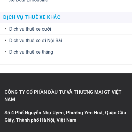
DỊCH VỤ THUÊ XE KHÁC
Dịch vụ thuê xe cưới
Dịch vụ thuê xe đi Nội Bài
Dịch vụ thuê xe tháng
CÔNG TY CỔ PHẦN ĐẦU TƯ VÀ THƯƠNG MẠI GT VIỆT
NAM
Số 4 Phố Nguyễn Như Uyên, Phường Yên Hoà, Quận Cầu
Giấy, Thành phố Hà Nội, Việt Nam