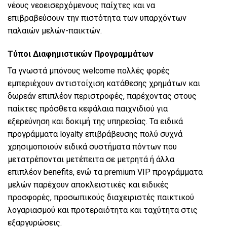
νέους νεοεισερχόμενους παίχτες και να
επιβραβεύσουν την πιστότητα των υπαρχόντων
παλαιών μελών-παικτών.
Τύποι Διαφημιστικών Προγραμμάτων
Τα γνωστά μπόνους welcome πολλές φορές
εμπεριέχουν αντιστοίχιση κατάθεσης χρημάτων και
δωρεάν επιπλέον περιστροφές, παρέχοντας στους
παίκτες πρόσθετα κεφάλαια παιχνιδιού για
εξερεύνηση και δοκιμή της υπηρεσίας. Τα ειδικά
προγράμματα loyalty επιβράβευσης πολύ συχνά
χρησιμοποιούν ειδικά συστήματα πόντων που
μετατρέπονται μετέπειτα σε μετρητά ή άλλα
επιπλέον benefits, ενώ τα premium VIP προγράμματα
μελών παρέχουν αποκλειστικές και ειδικές
προσφορές, προσωπικούς διαχειριστές παικτικού
λογαριασμού και προτεραιότητα και ταχύτητα στις
εξαργυρώσεις.