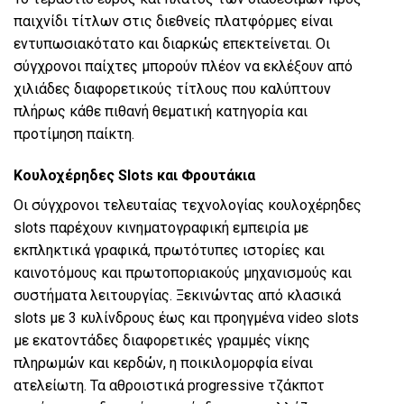
παιχνίδι τίτλων στις διεθνείς πλατφόρμες είναι
εντυπωσιακότατο και διαρκώς επεκτείνεται. Οι
σύγχρονοι παίχτες μπορούν πλέον να εκλέξουν από
χιλιάδες διαφορετικούς τίτλους που καλύπτουν
πλήρως κάθε πιθανή θεματική κατηγορία και
προτίμηση παίκτη.
Κουλοχέρηδες Slots και Φρουτάκια
Οι σύγχρονοι τελευταίας τεχνολογίας κουλοχέρηδες
slots παρέχουν κινηματογραφική εμπειρία με
εκπληκτικά γραφικά, πρωτότυπες ιστορίες και
καινοτόμους και πρωτοποριακούς μηχανισμούς και
συστήματα λειτουργίας. Ξεκινώντας από κλασικά
slots με 3 κυλίνδρους έως και προηγμένα video slots
με εκατοντάδες διαφορετικές γραμμές νίκης
πληρωμών και κερδών, η ποικιλομορφία είναι
ατελείωτη. Τα αθροιστικά progressive τζάκποτ