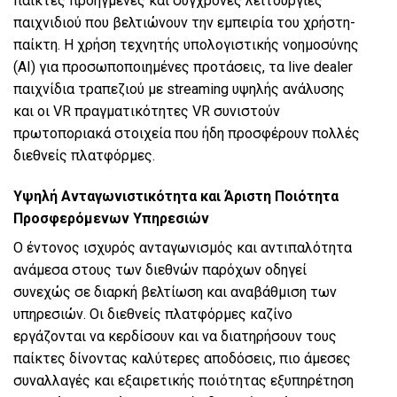
παίκτες προηγμένες και σύγχρονες λειτουργίες
παιχνιδιού που βελτιώνουν την εμπειρία του χρήστη-
παίκτη. Η χρήση τεχνητής υπολογιστικής νοημοσύνης
(AI) για προσωποποιημένες προτάσεις, τα live dealer
παιχνίδια τραπεζιού με streaming υψηλής ανάλυσης
και οι VR πραγματικότητες VR συνιστούν
πρωτοποριακά στοιχεία που ήδη προσφέρουν πολλές
διεθνείς πλατφόρμες.
Υψηλή Ανταγωνιστικότητα και Άριστη Ποιότητα
Προσφερόμενων Υπηρεσιών
Ο έντονος ισχυρός ανταγωνισμός και αντιπαλότητα
ανάμεσα στους των διεθνών παρόχων οδηγεί
συνεχώς σε διαρκή βελτίωση και αναβάθμιση των
υπηρεσιών. Οι διεθνείς πλατφόρμες καζίνο
εργάζονται να κερδίσουν και να διατηρήσουν τους
παίκτες δίνοντας καλύτερες αποδόσεις, πιο άμεσες
συναλλαγές και εξαιρετικής ποιότητας εξυπηρέτηση