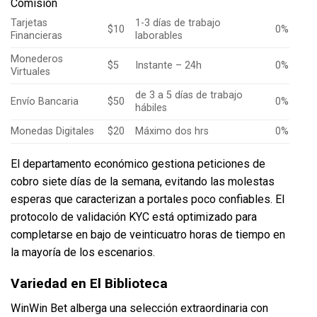
Comisión
Tarjetas
1-3 días de trabajo
$10
0%
Financieras
laborables
Monederos
$5
Instante – 24h
0%
Virtuales
de 3 a 5 días de trabajo
Envío Bancaria
$50
0%
hábiles
Monedas Digitales
$20
Máximo dos hrs
0%
El departamento económico gestiona peticiones de
cobro siete días de la semana, evitando las molestas
esperas que caracterizan a portales poco confiables. El
protocolo de validación KYC está optimizado para
completarse en bajo de veinticuatro horas de tiempo en
la mayoría de los escenarios.
Variedad en El Biblioteca
WinWin Bet alberga una selección extraordinaria con