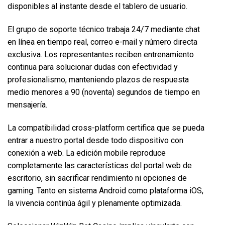
disponibles al instante desde el tablero de usuario.
El grupo de soporte técnico trabaja 24/7 mediante chat
en línea en tiempo real, correo e-mail y número directa
exclusiva. Los representantes reciben entrenamiento
continua para solucionar dudas con efectividad y
profesionalismo, manteniendo plazos de respuesta
medio menores a 90 (noventa) segundos de tiempo en
mensajería.
La compatibilidad cross-platform certifica que se pueda
entrar a nuestro portal desde todo dispositivo con
conexión a web. La edición mobile reproduce
completamente las características del portal web de
escritorio, sin sacrificar rendimiento ni opciones de
gaming. Tanto en sistema Android como plataforma iOS,
la vivencia continúa ágil y plenamente optimizada.