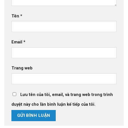
Tên
*
Email
*
Trang web
Lưu tên của tôi, email, và trang web trong trình
duyệt này cho lần bình luận kế tiếp của tôi.