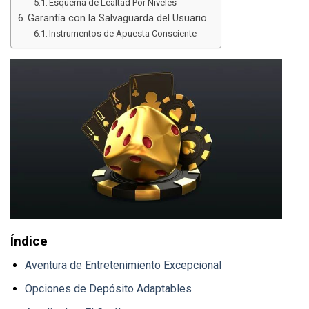
Esquema de Lealtad Por Niveles
Garantía con la Salvaguarda del Usuario
Instrumentos de Apuesta Consciente
Índice
Aventura de Entretenimiento Excepcional
Opciones de Depósito Adaptables