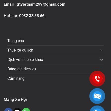
Email : gtvietnam299@gmail.com
Hotline:
0932.38.55.66
Trang chủ
Thuê xe du lịch
Dịch vụ thuê xe khác
Bảng giá dịch vụ
Cẩm nang
Mạng Xã Hội