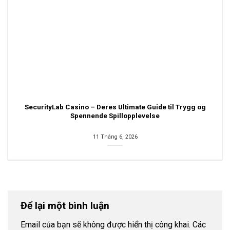
SecurityLab Casino – Deres Ultimate Guide til Trygg og
Spennende Spillopplevelse
11 Tháng 6, 2026
Để lại một bình luận
Email của bạn sẽ không được hiển thị công khai.
Các