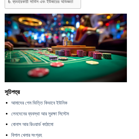
ব্যবহারকারী সার্ভিস এবং ইউজারের অভিজ্ঞতা
সূচিপত্র
আমাদের গেম ভিত্তি কিভাবে ইউনিক
লেনদেনের ব্যবস্থা আর সুরক্ষা সিস্টেম
বোনাস আর রিওয়ার্ড কাঠামো
বিশাল খেলার সংগ্রহ