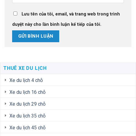
Lưu tên của tôi, email, và trang web trong trình
duyệt này cho lần bình luận kế tiếp của tôi.
THUÊ XE DU LỊCH
Xe du lịch 4 chỗ
Xe du lịch 16 chỗ
Xe du lịch 29 chỗ
Xe du lịch 35 chỗ
Xe du lịch 45 chỗ