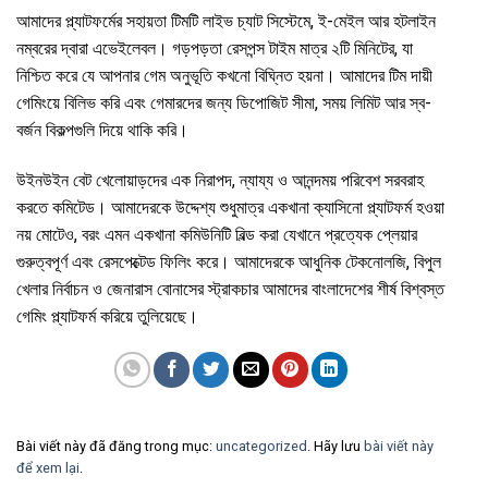
আমাদের প্ল্যাটফর্মের সহায়তা টিমটি লাইভ চ্যাট সিস্টেমে, ই-মেইল আর হটলাইন
নম্বরের দ্বারা এভেইলেবল। গড়পড়তা রেসপন্স টাইম মাত্র ২টি মিনিটের, যা
নিশ্চিত করে যে আপনার গেম অনুভূতি কখনো বিঘ্নিত হয়না। আমাদের টিম দায়ী
গেমিংয়ে বিলিভ করি এবং গেমারদের জন্য ডিপোজিট সীমা, সময় লিমিট আর স্ব-
বর্জন বিকল্পগুলি দিয়ে থাকি করি।
উইনউইন বেট খেলোয়াড়দের এক নিরাপদ, ন্যায্য ও আনন্দময় পরিবেশ সরবরাহ
করতে কমিটেড। আমাদেরকে উদ্দেশ্য শুধুমাত্র একখানা ক্যাসিনো প্ল্যাটফর্ম হওয়া
নয় মোটেও, বরং এমন একখানা কমিউনিটি বিল্ড করা যেখানে প্রত্যেক প্লেয়ার
গুরুত্বপূর্ণ এবং রেসপেক্টেড ফিলিং করে। আমাদেরকে আধুনিক টেকনোলজি, বিপুল
খেলার নির্বাচন ও জেনারাস বোনাসের স্ট্রাকচার আমাদের বাংলাদেশের শীর্ষ বিশ্বস্ত
গেমিং প্ল্যাটফর্ম করিয়ে তুলিয়েছে।
Bài viết này đã đăng trong mục:
uncategorized
. Hãy lưu
bài viết này
để xem lại
.