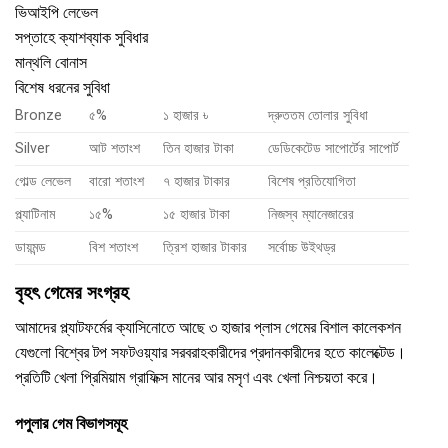
ভিআইপি লেভেল
সপ্তাহে ক্যাশব্যাক সুবিধার
মান্থলি বোনাস
বিশেষ ধরনের সুবিধা
Bronze
৫%
১ হাজার ৳
দ্রুততম তোলার সুবিধা
Silver
আট শতাংশ
তিন হাজার টাকা
ডেডিকেটেড সাপোর্টের সাপোর্ট
গোল্ড লেভেল
বারো শতাংশ
৭ হাজার টাকার
বিশেষ প্রতিযোগিতা
প্ল্যাটিনাম
১৫%
১৫ হাজার টাকা
নিজস্ব ম্যানেজারের
ডায়মন্ড
বিশ শতাংশ
ত্রিশ হাজার টাকার
সর্বোচ্চ উইথড্র
বৃহৎ গেমের সংগ্রহ
আমাদের প্ল্যাটফর্মের ক্যাসিনোতে আছে ৩ হাজার প্লাস গেমের বিশাল কালেকশন
যেগুলো বিশ্বের টপ সফটওয়্যার সরবরাহকারীদের প্রদানকারীদের হতে কালেক্টেড।
প্রতিটি খেলা প্রিমিয়াম গ্রাফিক্স মানের আর মসৃণ এবং খেলা নিশ্চয়তা করে।
পপুলার গেম বিভাগসমূহ