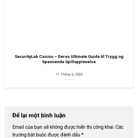
SecurityLab Casino – Deres Ultimate Guide til Trygg og
Spennende Spillopplevelse
11 Tháng 6, 2026
Để lại một bình luận
Email của bạn sẽ không được hiển thị công khai.
Các
trường bắt buộc được đánh dấu
*