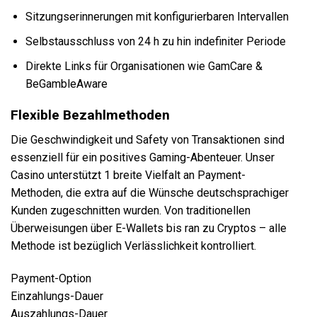
Sitzungserinnerungen mit konfigurierbaren Intervallen
Selbstausschluss von 24 h zu hin indefiniter Periode
Direkte Links für Organisationen wie GamCare &
BeGambleAware
Flexible Bezahlmethoden
Die Geschwindigkeit und Safety von Transaktionen sind
essenziell für ein positives Gaming-Abenteuer. Unser
Casino unterstützt 1 breite Vielfalt an Payment-
Methoden, die extra auf die Wünsche deutschsprachiger
Kunden zugeschnitten wurden. Von traditionellen
Überweisungen über E-Wallets bis ran zu Cryptos – alle
Methode ist bezüglich Verlässlichkeit kontrolliert.
Payment-Option
Einzahlungs-Dauer
Auszahlungs-Dauer