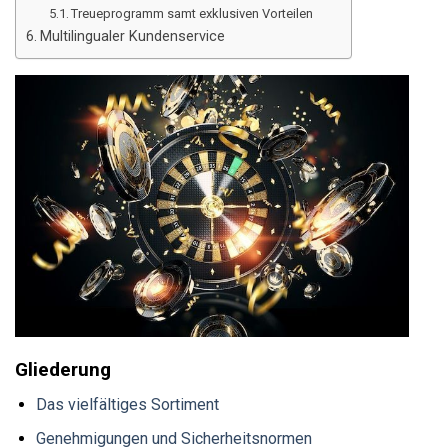
Treueprogramm samt exklusiven Vorteilen
Multilingualer Kundenservice
Gliederung
Das vielfältiges Sortiment
Genehmigungen und Sicherheitsnormen