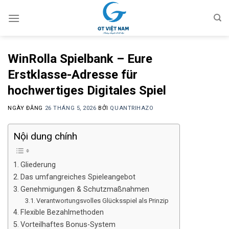
Chuyển
đến
nội
dung
WinRolla Spielbank – Eure
Erstklasse-Adresse für
hochwertiges Digitales Spiel
NGÀY ĐĂNG
26 THÁNG 5, 2026
BỞI
QUANTRIHAZO
Nội dung chính
Gliederung
Das umfangreiches Spieleangebot
Genehmigungen & Schutzmaßnahmen
Verantwortungsvolles Glücksspiel als Prinzip
Flexible Bezahlmethoden
Vorteilhaftes Bonus-System