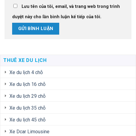
Lưu tên của tôi, email, và trang web trong trình
duyệt này cho lần bình luận kế tiếp của tôi.
THUÊ XE DU LỊCH
Xe du lịch 4 chỗ
Xe du lịch 16 chỗ
Xe du lịch 29 chỗ
Xe du lịch 35 chỗ
Xe du lịch 45 chỗ
Xe Dcar Limousine