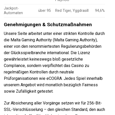
Jackpot-
über 95
Red Tiger, Yggdrasill
94,6%
Automaten
Genehmigungen & Schutzmaßnahmen
Unsere Seite arbeitet unter einer strikten Kontrolle durch
die Malta Gaming Authority (Malta Gaming Authority),
einer von den renommiertesten Regulierungsbehörden
der Glücksspielbranche international. Die Lizenz
gewährleistet keineswegs bloß gesetzliche
Compliance, sondern verpflichtet das Casino zu
regelmäßigen Kontrollen durch neutrale
Prüforganisationen wie eCOGRA. Jedes Spiel innerhalb
unserem Angebot wird monatlich bezüglich Fairness
sowie Zufälligkeit getestet.
Zur Absicherung aller Vorgänge setzen wir für 256-Bit-
SSL-Verschlüsselung – den gleichen Standard, den auch