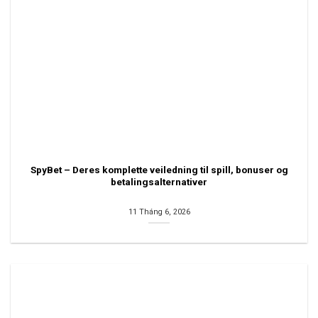
SpyBet – Deres komplette veiledning til spill, bonuser og
betalingsalternativer
11 Tháng 6, 2026