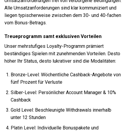
Umsatzanforderungen frei von verborgene Bedingungen.
Alle Umsatzanforderungen sind klar kommuniziert und
liegen typischerweise zwischen dem 30- und 40-fachen
vom Bonus-Betrags.
Treueprogramm samt exklusiven Vorteilen
Unser mehrstufiges Loyalty-Programm prämiert
beständiges Spielen mit zunehmenden Vorteilen. Desto
höher Ihr Status, desto lukrativer sind die Modalitäten:
Bronze-Level: Wöchentliche Cashback-Angebote von
fünf Prozent für Verluste
Silber-Level: Persönlicher Account Manager & 10%
Cashback
Gold Level: Beschleunigte Withdrawals innerhalb
unter 12 Stunden
Platin Level: Individuelle Bonuspakete und