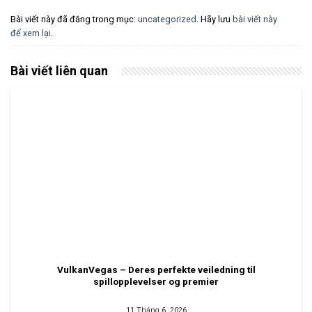
Bài viết này đã đăng trong mục:
uncategorized
. Hãy lưu
bài viết này
để xem lại
.
Bài viết liên quan
VulkanVegas – Deres perfekte veiledning til
spillopplevelser og premier
11 Tháng 6, 2026