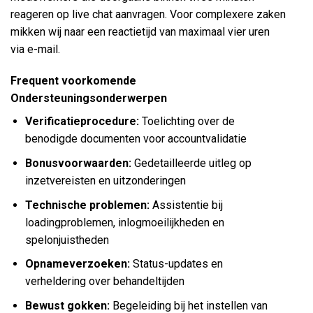
reageren op live chat aanvragen. Voor complexere zaken
mikken wij naar een reactietijd van maximaal vier uren
via e-mail.
Frequent voorkomende
Ondersteuningsonderwerpen
Verificatieprocedure:
Toelichting over de
benodigde documenten voor accountvalidatie
Bonusvoorwaarden:
Gedetailleerde uitleg op
inzetvereisten en uitzonderingen
Technische problemen:
Assistentie bij
loadingproblemen, inlogmoeilijkheden en
spelonjuistheden
Opnameverzoeken:
Status-updates en
verheldering over behandeltijden
Bewust gokken:
Begeleiding bij het instellen van