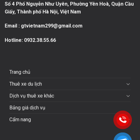
Số 4 Phố Nguyễn Như Uyên, Phường Yên Hoà, Quận Cầu
Giấy, Thành phố Hà Nội, Việt Nam
Email : gtvietnam299@gmail.com
Hotline:
0932.38.55.66
Trang chủ
Thuê xe du lịch
Dịch vụ thuê xe khác
Bảng giá dịch vụ
Cẩm nang