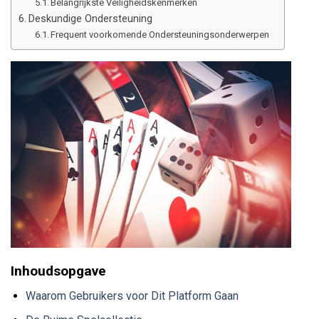
Belangrijkste Veiligheidskenmerken
Deskundige Ondersteuning
Frequent voorkomende Ondersteuningsonderwerpen
Inhoudsopgave
Waarom Gebruikers voor Dit Platform Gaan