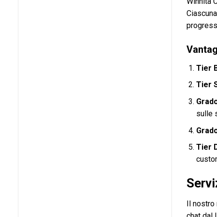
Winnita C
Ciascuna 
progressi
Vantag
Tier 
Tier S
Grado
sulle 
Grado
Tier 
custo
Servi
Il nostro
chat dal 