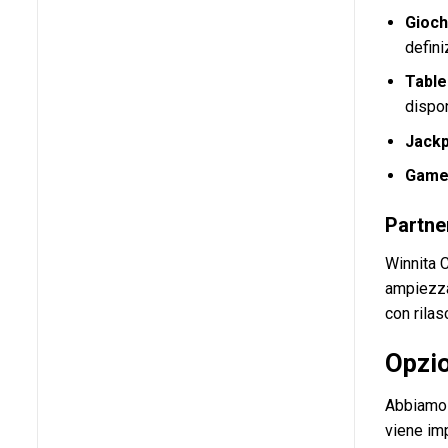
Giochi
defini
Table
dispon
Jackp
Game
Partner
Winnita C
ampiezza 
con rilas
Opzio
Abbiamo 
viene imp