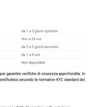
da 1 a 3 giorni operativi
fino a 24 ore
da 3 a 5 giorni lavorativi
da 1 a 6 ore
Non disponibile
er garantire verifiche di sicurezza approfondite. In
dentificativa secondo le normative KYC standard del