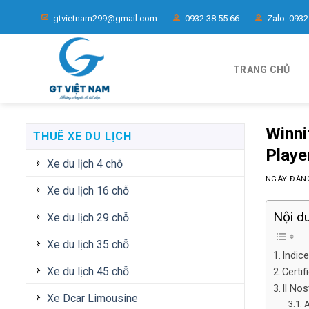
Chuyển
gtvietnam299@gmail.com
0932.38.55.66
Zalo: 0932
đến
nội
dung
TRANG CHỦ
Winni
THUÊ XE DU LỊCH
Playe
Xe du lịch 4 chỗ
NGÀY ĐĂ
Xe du lịch 16 chỗ
Nội d
Xe du lịch 29 chỗ
Xe du lịch 35 chỗ
Indic
Xe du lịch 45 chỗ
Certif
Il No
Xe Dcar Limousine
A