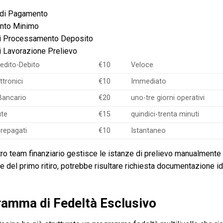
 di Pagamento
nto Minimo
i Processamento Deposito
 Lavorazione Prelievo
redito-Debito
€10
Veloce
ttronici
€10
Immediato
Bancario
€20
uno-tre giorni operativi
ute
€15
quindici-trenta minuti
repagati
€10
Istantaneo
ro team finanziario gestisce le istanze di prelievo manualmente p
 del primo ritiro, potrebbe risultare richiesta documentazione i
amma di Fedeltà Esclusivo