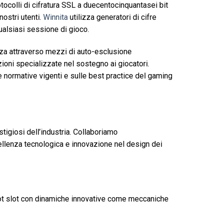
tocolli di cifratura SSL a duecentocinquantasei bit
ostri utenti.
Winnita
utilizza generatori di cifre
qualsiasi sessione di gioco.
zza attraverso mezzi di auto-esclusione
zioni specializzate nel sostegno ai giocatori.
normative vigenti e sulle best practice del gaming
stigiosi dell’industria. Collaboriamo
llenza tecnologica e innovazione nel design dei
lot slot con dinamiche innovative come meccaniche