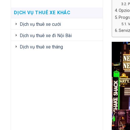
P
Opzio
DỊCH VỤ THUÊ XE KHÁC
Progr
Dịch vụ thuê xe cưới
V
Serviz
Dịch vụ thuê xe đi Nội Bài
Dịch vụ thuê xe tháng