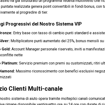
asino ha già strutturato un programma fedeltà multilivello che ric
puntata realizzata genera point convertibili in fondi bonus, con
vamente al progredire di tier.
gi Progressivi del Nostro Sistema VIP
Bronze:
Entry base con tasso di cambio punti standard e assisten
ilver:
Moltiplicatore punti aumentato del 25%, bonus mensili su m
 Gold:
Account Manager personale riservato, inviti a manifestaz
sconfitte nette
 Platinum:
Servizio premium con premi su customizzati, ritiri ultr
Diamond:
Massimo riconoscimento con benefici esclusivi negozi
mizzati
zio Clienti Multi-canale
 nostro sistema di aiuto opera tramite molteplici canali comunica
live rimane disponibile ventiquattro ore su 24 ore con durate di ri