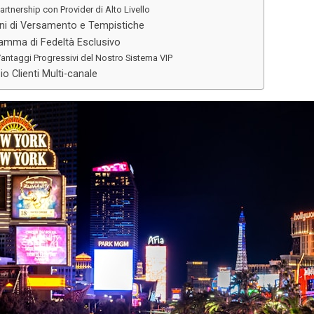
artnership con Provider di Alto Livello
ni di Versamento e Tempistiche
amma di Fedeltà Esclusivo
antaggi Progressivi del Nostro Sistema VIP
io Clienti Multi-canale