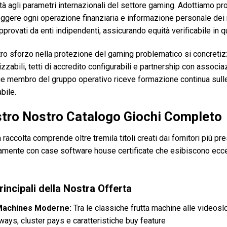
à agli parametri internazionali del settore gaming. Adottiamo pro
ggere ogni operazione finanziaria e informazione personale dei n
pprovati da enti indipendenti, assicurando equità verificabile in 
tro sforzo nella protezione del gaming problematico si concreti
zzabili, tetti di accredito configurabili e partnership con associa
e membro del gruppo operativo riceve formazione continua sulle 
bile.
stro Nostro Catalogo Giochi Completo
 raccolta comprende oltre tremila titoli creati dai fornitori più pre
amente con case software house certificate che esibiscono ecce
incipali della Nostra Offerta
Machines Moderne:
Tra le classiche frutta machine alle videos
ys, cluster pays e caratteristiche buy feature