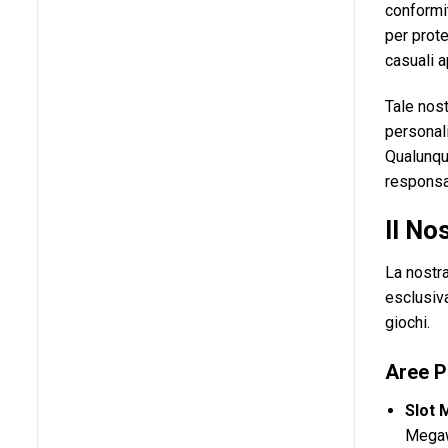
conformit
per prote
casuali a
Tale nos
personali
Qualunqu
responsa
Il No
La nostra
esclusiv
giochi.
Aree Pr
Slot 
Megawa