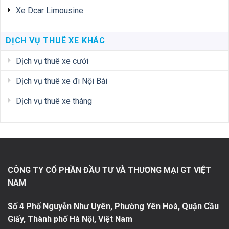
Xe Dcar Limousine
DỊCH VỤ THUÊ XE KHÁC
Dịch vụ thuê xe cưới
Dịch vụ thuê xe đi Nội Bài
Dịch vụ thuê xe tháng
CÔNG TY CỔ PHẦN ĐẦU TƯ VÀ THƯƠNG MẠI GT VIỆT
NAM
Số 4 Phố Nguyễn Như Uyên, Phường Yên Hoà, Quận Cầu
Giấy, Thành phố Hà Nội, Việt Nam