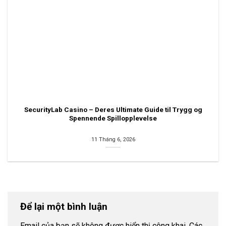
SecurityLab Casino – Deres Ultimate Guide til Trygg og
Spennende Spillopplevelse
11 Tháng 6, 2026
Để lại một bình luận
Email của bạn sẽ không được hiển thị công khai.
Các