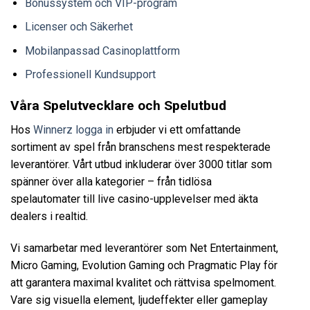
Bonussystem och VIP-program
Licenser och Säkerhet
Mobilanpassad Casinoplattform
Professionell Kundsupport
Våra Spelutvecklare och Spelutbud
Hos
Winnerz logga in
erbjuder vi ett omfattande
sortiment av spel från branschens mest respekterade
leverantörer. Vårt utbud inkluderar över 3000 titlar som
spänner över alla kategorier – från tidlösa
spelautomater till live casino-upplevelser med äkta
dealers i realtid.
Vi samarbetar med leverantörer som Net Entertainment,
Micro Gaming, Evolution Gaming och Pragmatic Play för
att garantera maximal kvalitet och rättvisa spelmoment.
Vare sig visuella element, ljudeffekter eller gameplay