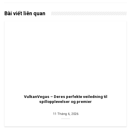
Bài viết liên quan
VulkanVegas – Deres perfekte veiledning til
spillopplevelser og premier
11 Tháng 6, 2026