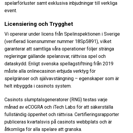
spelarförluster samt exklusiva inbjudningar till verkliga
event.
Licensiering och Trygghet
Vi opererar under licens från Spelinspektionen i Sverige
(verifierad licensnummer nummer 18Sp5891), vilket
garanterar att samtliga våra operationer följer stränga
regleringar gällande spelansvar, rättvisa spel och
dataskydd. Enligt svenska spellagstiftning från 2019
måste alla onlinecasinon erbjuda verktyg för
spelgränser och självavstängning – egenskaper som är
helt inbyggda i casinots system.
Casinots slumptalsgeneratorer (RNG) testas varje
månad av eCOGRA och iTech Labs för att säkerställa
fullständig öppenhet och rättvisa. Certifieringsrapporter
publiceras kvartalsvis på casinots webbplats och är
åtkomliga för alla spelare att granska.