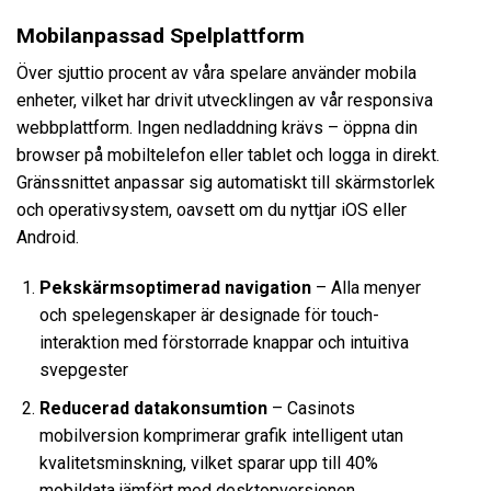
Mobilanpassad Spelplattform
Över sjuttio procent av våra spelare använder mobila
enheter, vilket har drivit utvecklingen av vår responsiva
webbplattform. Ingen nedladdning krävs – öppna din
browser på mobiltelefon eller tablet och logga in direkt.
Gränssnittet anpassar sig automatiskt till skärmstorlek
och operativsystem, oavsett om du nyttjar iOS eller
Android.
Pekskärmsoptimerad navigation
– Alla menyer
och spelegenskaper är designade för touch-
interaktion med förstorrade knappar och intuitiva
svepgester
Reducerad datakonsumtion
– Casinots
mobilversion komprimerar grafik intelligent utan
kvalitetsminskning, vilket sparar upp till 40%
mobildata jämfört med desktopversionen