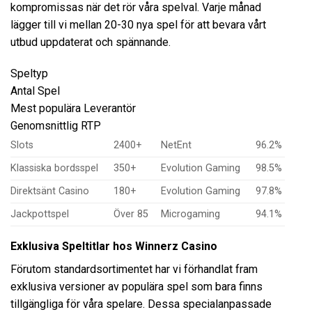
kompromissas när det rör våra spelval. Varje månad
lägger till vi mellan 20-30 nya spel för att bevara vårt
utbud uppdaterat och spännande.
Speltyp
Antal Spel
Mest populära Leverantör
Genomsnittlig RTP
Slots
2400+
NetEnt
96.2%
Klassiska bordsspel
350+
Evolution Gaming
98.5%
Direktsänt Casino
180+
Evolution Gaming
97.8%
Jackpottspel
Över 85
Microgaming
94.1%
Exklusiva Speltitlar hos Winnerz Casino
Förutom standardsortimentet har vi förhandlat fram
exklusiva versioner av populära spel som bara finns
tillgängliga för våra spelare. Dessa specialanpassade