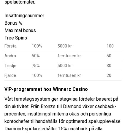
spelautomater.
Insättningsnummer
Bonus %
Maximal bonus
Free Spins
Första
100%
5000 kr
100
Andra
50%
femtusen kr
50
Tredje
75%
5000 kr
30
Fjärde
100%
femtusen kr
20
VIP-programmet hos Winnerz Casino
Vårt femstegssystem ger stegvisa fördelar baserat på
din aktivitet. Från Bronze till Diamond växer cashback-
procenten, insättningslimiterna ökas och personliga
kontochefer tillhandahålls för optimerad spelupplevelse.
Diamond-spelare erhåller 15% cashback på alla