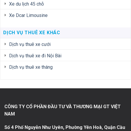
Xe du lịch 45 chỗ
Xe Dcar Limousine
DỊCH VỤ THUÊ XE KHÁC
Dịch vụ thuê xe cưới
Dịch vụ thuê xe đi Nội Bài
Dịch vụ thuê xe tháng
CÔNG TY CỔ PHẦN ĐẦU TƯ VÀ THƯƠNG MẠI GT VIỆT
NAM
Số 4 Phố Nguyễn Như Uyên, Phường Yên Hoà, Quận Cầu