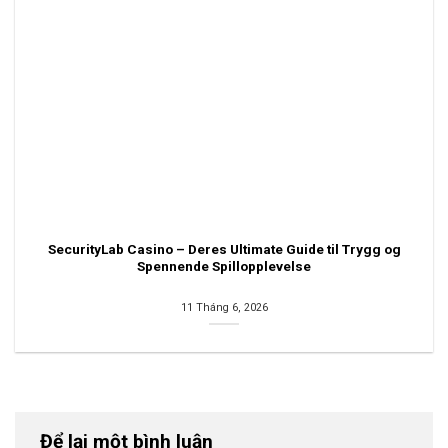
SecurityLab Casino – Deres Ultimate Guide til Trygg og
Spennende Spillopplevelse
11 Tháng 6, 2026
Để lại một bình luận