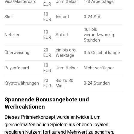
Visa/Mastercard
Unmittelbar
1-3 Arbeitstage
EUR
10
Skrill
Instant
0-24 Std.
EUR
null bis
10
Neteller
Sofort
vierundzwanzig
EUR
Stunden
20
ein bis drei
Überweisung
3-5 Geschäftstage
EUR
Werktage
10
Paysafecard
Unmittelbar
Nicht verfügbar
EUR
20
Bis zu 30
Kryptowährungen
0-24 Stunden
EUR
Min.
Spannende Bonusangebote und
Werbeaktionen
Dieses Prämienkonzept wurde entwickelt, um
gleichermaßen neuen Spielern als ebenso loyalen
regulären Nutzern fortlaufend Mehrwert zu schaffen.