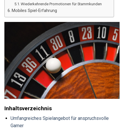
Wiederkehrende Promotionen für Stammkunden
Mobiles Spiel-Erfahrung
Inhaltsverzeichnis
Umfangreiches Spielangebot für anspruchsvolle
Gamer