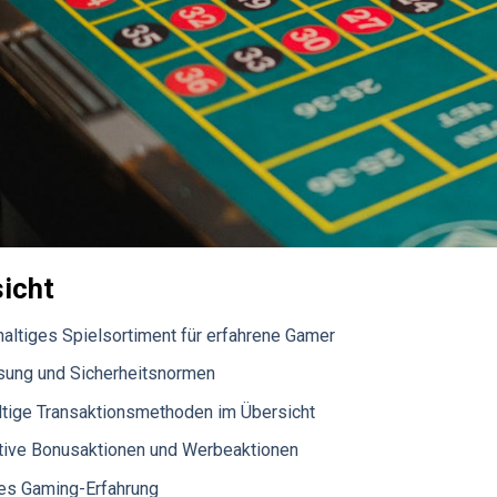
icht
haltiges Spielsortiment für erfahrene Gamer
sung und Sicherheitsnormen
ältige Transaktionsmethoden im Übersicht
ktive Bonusaktionen und Werbeaktionen
es Gaming-Erfahrung