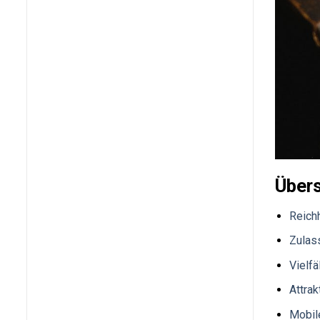
Übers
Reich
Zulas
Vielf
Attra
Mobil