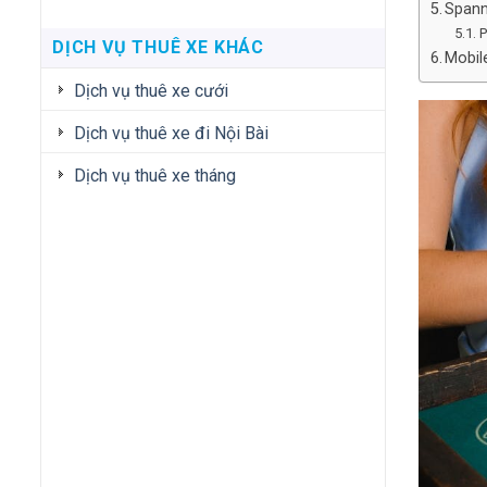
Spann
P
DỊCH VỤ THUÊ XE KHÁC
Mobil
Dịch vụ thuê xe cưới
Dịch vụ thuê xe đi Nội Bài
Dịch vụ thuê xe tháng