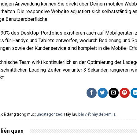
ndigen Anwendung können Sie direkt über Deinen mobilen Webb
rhalten. Die responsive Website adjustiert sich selbstständig an
ge Benutzeroberfläche.
 90% des Desktop-Portfolios existieren auch auf Mobilgeräten
s für Handys und Tablets entworfen, wodurch Bedienung und Spie
ngen sowie der Kundenservice sind komplett in die Mobile- Erfa
chnische Team wirkt kontinuierlich an der Optimierung der Lade
hschnittlichen Loading-Zeiten von unter 3 Sekunden rangieren wi
t.
ày đã đăng trong mục:
uncategorized
. Hãy lưu
bài viết này để xem lại
.
 liên quan