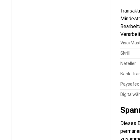
Transak
Mindeste
Bearbeit
Verarbei
Visa/Mas
Skrill
Neteller
Bank-Tra
Paysafec
Digitalwä
Span
Dieses B
permanen
zusammen