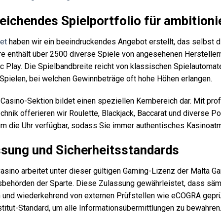
eichendes Spielportfolio für ambitioni
et
haben wir ein beeindruckendes Angebot erstellt, das selbst 
re enthält über 2500 diverse Spiele von angesehenen Hersteller
c Play. Die Spielbandbreite reicht von klassischen Spielautomate
Spielen, bei welchen Gewinnbeträge oft hohe Höhen erlangen.
Casino-Sektion bildet einen speziellen Kernbereich dar. Mit prof
hnik offerieren wir Roulette, Blackjack, Baccarat und diverse P
um die Uhr verfügbar, sodass Sie immer authentisches Kasinoa
sung und Sicherheitsstandards
asino arbeitet unter dieser gültigen Gaming-Lizenz der Malta Ga
sbehörden der Sparte. Diese Zulassung gewährleistet, dass sä
 und wiederkehrend von externen Prüfstellen wie eCOGRA geprü
stitut-Standard, um alle Informationsübermittlungen zu bewahren