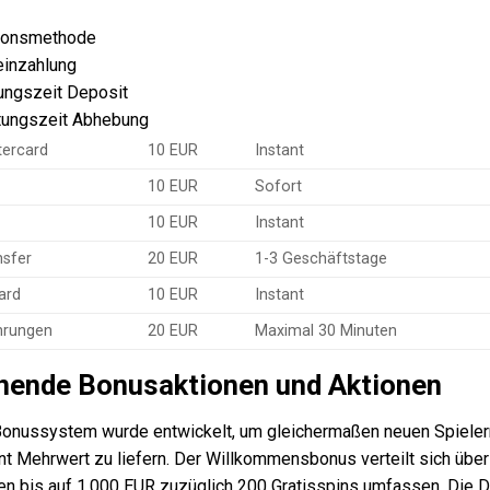
tionsmethode
inzahlung
ungszeit Deposit
tungszeit Abhebung
tercard
10 EUR
Instant
10 EUR
Sofort
10 EUR
Instant
nsfer
20 EUR
1-3 Geschäftstage
ard
10 EUR
Instant
hrungen
20 EUR
Maximal 30 Minuten
nende Bonusaktionen und Aktionen
onussystem wurde entwickelt, um gleichermaßen neuen Spielern
t Mehrwert zu liefern. Der Willkommensbonus verteilt sich über 
 bis auf 1.000 EUR zuzüglich 200 Gratisspins umfassen. Die D