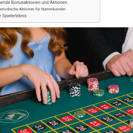
ende Bonusaktionen und Aktionen
eriodische Aktionen für Stammkunden
e Spielerlebnis