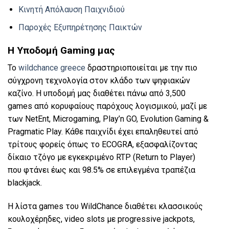
Κινητή Απόλαυση Παιχνιδιού
Παροχές Εξυπηρέτησης Παικτών
Η Υποδομή Gaming μας
Το
wildchance greece
δραστηριοποιείται με την πιο
σύγχρονη τεχνολογία στον κλάδο των ψηφιακών
καζίνο. Η υποδομή μας διαθέτει πάνω από 3,500
games από κορυφαίους παρόχους λογισμικού, μαζί με
των NetEnt, Microgaming, Play’n GO, Evolution Gaming &
Pragmatic Play. Κάθε παιχνίδι έχει επαληθευτεί από
τρίτους φορείς όπως το ECOGRA, εξασφαλίζοντας
δίκαιο τζόγο με εγκεκριμένο RTP (Return to Player)
που φτάνει έως και 98.5% σε επιλεγμένα τραπέζια
blackjack.
Η λίστα games του WildChance διαθέτει κλασσικούς
κουλοχέρηδες, video slots με progressive jackpots,