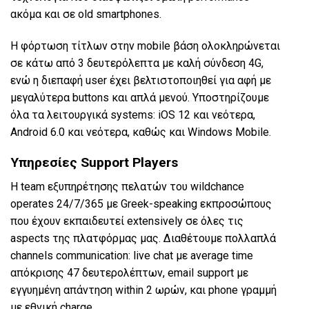
ακόμα και σε old smartphones.
Η φόρτωση τίτλων στην mobile βάση ολοκληρώνεται
σε κάτω από 3 δευτερόλεπτα με καλή σύνδεση 4G,
ενώ η διεπαφή user έχει βελτιστοποιηθεί για αφή με
μεγαλύτερα buttons και απλά μενού. Υποστηρίζουμε
όλα τα λειτουργικά systems: iOS 12 και νεότερα,
Android 6.0 και νεότερα, καθώς και Windows Mobile.
Υπηρεσίες Support Players
Η team εξυπηρέτησης πελατών του wildchance
operates 24/7/365 με Greek-speaking εκπροσώπους
που έχουν εκπαιδευτεί extensively σε όλες τις
aspects της πλατφόρμας μας. Διαθέτουμε πολλαπλά
channels communication: live chat με average time
απόκρισης 47 δευτερολέπτων, email support με
εγγυημένη απάντηση within 2 ωρών, και phone γραμμή
με εθνική charge.