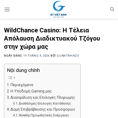
Chuyển
đến
nội
dung
WildChance Casino: Η Τέλεια
Απόλαυση Διαδικτυακού Τζόγου
στην χώρα μας
NGÀY ĐĂNG
19 THÁNG 4, 2026
BỞI
QUANTRIHAZO
Nội dung chính
Περιεχόμενα
Η Υποδομή Gaming μας
Διασφάλιση και Επιλογές Πληρωμής
Διαθέσιμες Επιλογές Κατάθεσης
Δομή Επιβράβευσης και Προσφορών
Weekly Προωθητικές Ενέργειες