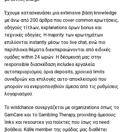
Έχουμε κατασκευάσει μια extensive βάση knowledge
με άνω από 200 άρθρα που cover common ερωτήσεις,
οδηγούς τίτλων, explanations όρων bonus και
τεχνικές οδηγίες. Η majority των ερωτημάτων
επιλύονται instantly μέσω του live chat, ενώ πιο
περίπλοκα θέματα διεκπεραιώνονται από ειδικές
ομάδες within 24 ωρών. Η δέσμευσή μας στην
responsible διασκέδαση includes εργαλεία
αυτοπεριορισμού, όρια deposits, χρονικά limits
συνεδριών και επιλογές αυτο-αποκλεισμού που
μπορούν να ενεργοποιηθούν άμεσα από τις ρυθμίσεις
λογαριασμού.
Το wildchance συνεργάζεται με organizations όπως το
GamCare και το Gambling Therapy, providing άμεσους
links και resources για παίκτες που ίσως να need
βοήθεια. Κάθε member της ομάδας μας διαθέτει