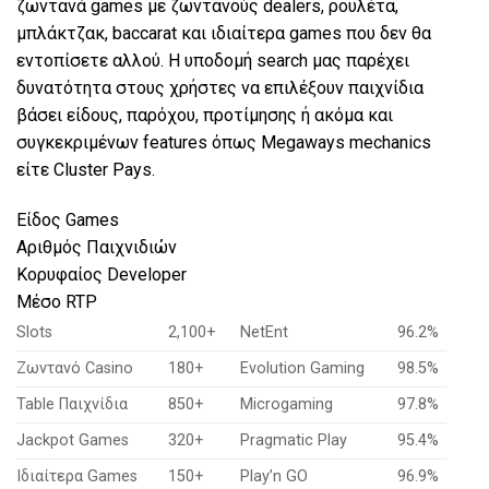
ζωντανά games με ζωντανούς dealers, ρουλέτα,
μπλάκτζακ, baccarat και ιδιαίτερα games που δεν θα
εντοπίσετε αλλού. Η υποδομή search μας παρέχει
δυνατότητα στους χρήστες να επιλέξουν παιχνίδια
βάσει είδους, παρόχου, προτίμησης ή ακόμα και
συγκεκριμένων features όπως Megaways mechanics
είτε Cluster Pays.
Είδος Games
Αριθμός Παιχνιδιών
Κορυφαίος Developer
Μέσο RTP
Slots
2,100+
NetEnt
96.2%
Ζωντανό Casino
180+
Evolution Gaming
98.5%
Table Παιχνίδια
850+
Microgaming
97.8%
Jackpot Games
320+
Pragmatic Play
95.4%
Ιδιαίτερα Games
150+
Play’n GO
96.9%