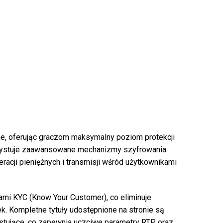
jne, oferując graczom maksymalny poziom protekcji
stuje zaawansowane mechanizmy szyfrowania
acji pieniężnych i transmisji wśród użytkownikami
dami KYC (Know Your Customer), co eliminuje
. Kompletne tytuły udostępnione na stronie są
estujące, co zapewnia uczciwe parametry RTP oraz