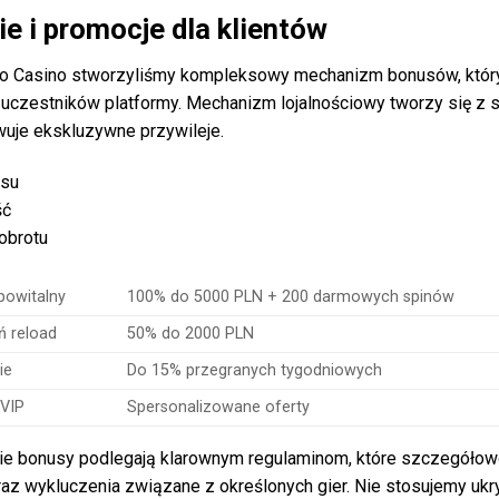
e i promocje dla klientów
o Casino stworzyliśmy kompleksowy mechanizm bonusów, który p
h uczestników platformy. Mechanizm lojalnościowy tworzy się z 
uje ekskluzywne przywileje.
usu
ść
obrotu
powitalny
100% do 5000 PLN + 200 darmowych spinów
ń reload
50% do 2000 PLN
ie
Do 15% przegranych tygodniowych
VIP
Spersonalizowane oferty
e bonusy podlegają klarownym regulaminom, które szczegółowo
raz wykluczenia związane z określonych gier. Nie stosujemy ukr