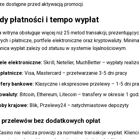
e dostępne przed aktywacją promocji.
y płatności i tempo wypłat
 witryna obsługuje więcej niż 25 metod transakcji, prezentujący
ych i płatnicze, portfele elektroniczne oraz kryptowaluty. Mini
anica wypłat zależy od statusu w systemie lojalnościowym.
ele elektroniczne:
Skrill, Neteller, MuchBetter – wypłaty reali
 płatnicze:
Visa, Mastercard – przetwarzanie 3-5 dni pracy
fery bankowe:
Klasyczne i ekspresowe przelewy – 1-5 dni pr
owaluty:
Bitcoin, Ethereum, Litecoin – transfery w okresie 1 god
by krajowe:
Blik, Przelewy24 – natychmiastowe depozyty
 przelewów bez dodatkowych opłat
Casino nie nalicza prowizji za normalne transakcje wypłat. Kli