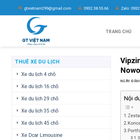
Chuyển
gtvietnam299@gmail.com
0932.38.55.66
Zalo: 0932
đến
nội
dung
TRANG CHỦ
Vipzi
THUÊ XE DU LỊCH
Nowoc
Xe du lịch 4 chỗ
NGÀY ĐĂ
Xe du lịch 16 chỗ
Nội d
Xe du lịch 29 chỗ
Xe du lịch 35 chỗ
Zesta
Xe du lịch 45 chỗ
Konce
Portf
Xe Dcar Limousine
S