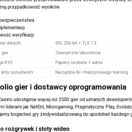
zną przypadkowość wyników.
 bezpieczeństwa
mplementacji
iwość weryfikacji
nie danych
SSL 256-bit + TLS 1.3
 gier
Zewnętrzne laboratoria
cja KYC
Papiery osobiste + adres
a anty oszustwom
Narzędzia AI i maszynowego learning
olio gier i dostawcy oprogramowania
Casino udostępnia więcej niż 3500 gier od uznanych dewelope
i liderami jak NetEnt, Microgaming, Pragmatyczny Play, Evoluti
jemy bogactwo gry zindywidualizowaną do upodobań każdego g
do rozgrywek i sloty wideo