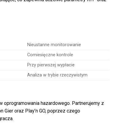
Nieustanne monitorowanie
Comiesięczne kontrole
Przy pierwszej wypłacie
Analiza w trybie rzeczywistym
rów oprogramowania hazardowego. Partnerujemy z
on Gier oraz Play’n GO, poprzez czego
racza.