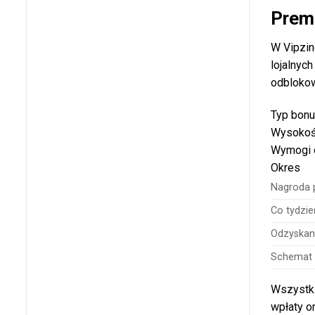
Premi
W Vipzin
lojalnyc
odblokow
Typ bon
Wysoko
Wymogi 
Okres
Nagroda 
Co tydzie
Odzyskan
Schemat 
Wszystki
wpłaty o