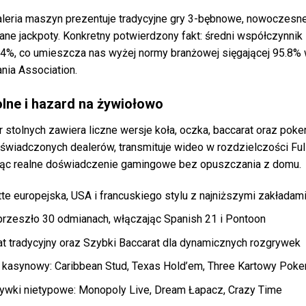
leria maszyn prezentuje tradycyjne gry 3-bębnowe, nowoczesn
ne jackpoty. Konkretny potwierdzony fakt: średni współczynnik
.4%, co umieszcza nas wyżej normy branżowej sięgającej 95.8
nia Association.
olne i hazard na żywiołowo
er stolnych zawiera liczne wersje koła, oczka, baccarat oraz p
świadczonych dealerów, transmituje wideo w rozdzielczości Full
ąc realne doświadczenie gamingowe bez opuszczania z domu.
tte europejska, USA i francuskiego stylu z najniższymi zakładam
przeszło 30 odmianach, włączając Spanish 21 i Pontoon
at tradycyjny oraz Szybki Baccarat dla dynamicznych rozgrywek
 kasynowy: Caribbean Stud, Texas Hold’em, Three Kartowy Poke
ywki nietypowe: Monopoly Live, Dream Łapacz, Crazy Time