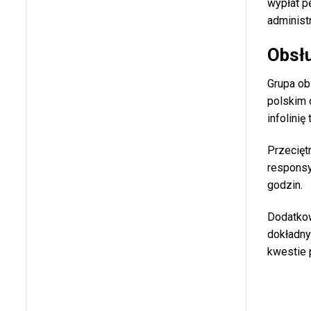
wypłat pe
administ
Obsłu
Grupa ob
polskim 
infolinię
Przecięt
responsy
godzin.
Dodatkow
dokładny
kwestie 