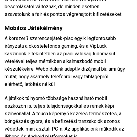
besorolásától változnak, de minden esetben
szavatolunk a fair és pontos végrehajtott kifizetéseket.
Mobilos Játékélmény
A korszerű szerencsejáték-piac egyik legfontosabb
irányzata a okostelefonos gaming, és a VipLuck
kaszinónk e tekintetben az piaci valóság tudomásul
vételével teljes mértékben alkalmazkodó mobil
készülékekre. Weboldalunk adaptív dizájnnal bír, ami úgy
mutat, hogy akármely telefonról vagy táblagépről
elérhető, letöltés nélkül.
A játékok túlnyomó többsége használható mobil
eszközön is, teljes tulajdonságokkal és remek képi
színvonallal. A touch képernyő kezelés természetes, a
böngészés gyors, és a befizetési tranzakciók azonos
védettek, mint asztali PC-n. Az applikációnk működik az
iPhone és Android platformokat is.