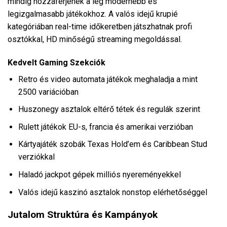
mindig hozzáférjenek a leg modernebb és
legizgalmasabb játékokhoz. A valós idejű krupié
kategóriában real-time időkeretben játszhatnak profi
osztókkal, HD minőségű streaming megoldással.
Kedvelt Gaming Szekciók
Retro és video automata játékok meghaladja a mint
2500 variációban
Huszonegy asztalok eltérő tétek és regulák szerint
Rulett játékok EU-s, francia és amerikai verzióban
Kártyajáték szobák Texas Hold’em és Caribbean Stud
verziókkal
Haladó jackpot gépek milliós nyereményekkel
Valós idejű kaszinó asztalok nonstop elérhetőséggel
Jutalom Struktúra és Kampányok