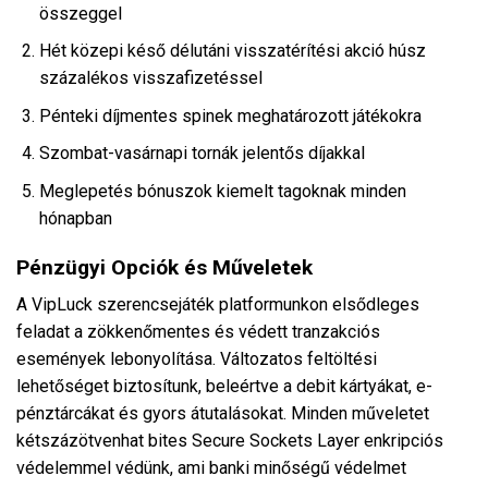
összeggel
Hét közepi késő délutáni visszatérítési akció húsz
százalékos visszafizetéssel
Pénteki díjmentes spinek meghatározott játékokra
Szombat-vasárnapi tornák jelentős díjakkal
Meglepetés bónuszok kiemelt tagoknak minden
hónapban
Pénzügyi Opciók és Műveletek
A VipLuck szerencsejáték platformunkon elsődleges
feladat a zökkenőmentes és védett tranzakciós
események lebonyolítása. Változatos feltöltési
lehetőséget biztosítunk, beleértve a debit kártyákat, e-
pénztárcákat és gyors átutalásokat. Minden műveletet
kétszázötvenhat bites Secure Sockets Layer enkripciós
védelemmel védünk, ami banki minőségű védelmet