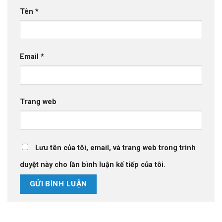
Tên
*
Email
*
Trang web
Lưu tên của tôi, email, và trang web trong trình
duyệt này cho lần bình luận kế tiếp của tôi.