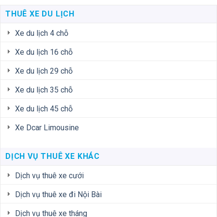
THUÊ XE DU LỊCH
Xe du lịch 4 chỗ
Xe du lịch 16 chỗ
Xe du lịch 29 chỗ
Xe du lịch 35 chỗ
Xe du lịch 45 chỗ
Xe Dcar Limousine
DỊCH VỤ THUÊ XE KHÁC
Dịch vụ thuê xe cưới
Dịch vụ thuê xe đi Nội Bài
Dịch vụ thuê xe tháng