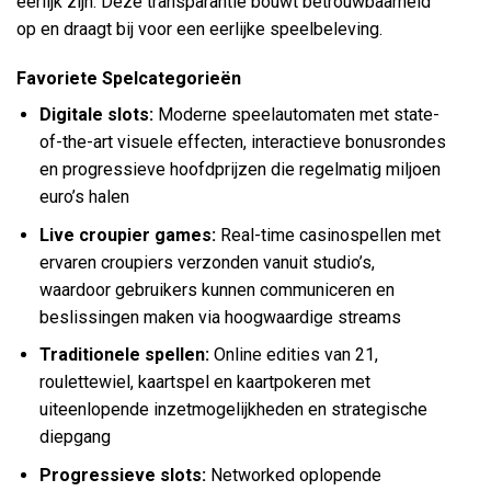
eerlijk zijn. Deze transparantie bouwt betrouwbaarheid
op en draagt bij voor een eerlijke speelbeleving.
Favoriete Spelcategorieën
Digitale slots:
Moderne speelautomaten met state-
of-the-art visuele effecten, interactieve bonusrondes
en progressieve hoofdprijzen die regelmatig miljoen
euro’s halen
Live croupier games:
Real-time casinospellen met
ervaren croupiers verzonden vanuit studio’s,
waardoor gebruikers kunnen communiceren en
beslissingen maken via hoogwaardige streams
Traditionele spellen:
Online edities van 21,
roulettewiel, kaartspel en kaartpokeren met
uiteenlopende inzetmogelijkheden en strategische
diepgang
Progressieve slots:
Networked oplopende