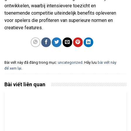
ontwikkelen, waarbij intensievere toezicht en
toenemende competitie uiteindelijk benefits opleveren
voor spelers die profiteren van superieure normen en
creatieve features.
Bài viết này đã đăng trong mục:
uncategorized
. Hãy lưu
bài viết này
để xem lại
.
Bài viết liên quan