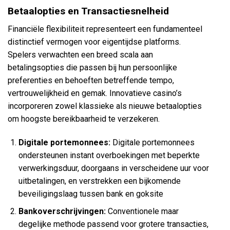
Betaalopties en Transactiesnelheid
Financiële flexibiliteit representeert een fundamenteel
distinctief vermogen voor eigentijdse platforms.
Spelers verwachten een breed scala aan
betalingsopties die passen bij hun persoonlijke
preferenties en behoeften betreffende tempo,
vertrouwelijkheid en gemak. Innovatieve casino’s
incorporeren zowel klassieke als nieuwe betaalopties
om hoogste bereikbaarheid te verzekeren.
Digitale portemonnees:
Digitale portemonnees
ondersteunen instant overboekingen met beperkte
verwerkingsduur, doorgaans in verscheidene uur voor
uitbetalingen, en verstrekken een bijkomende
beveiligingslaag tussen bank en goksite
Bankoverschrijvingen:
Conventionele maar
degelijke methode passend voor grotere transacties,