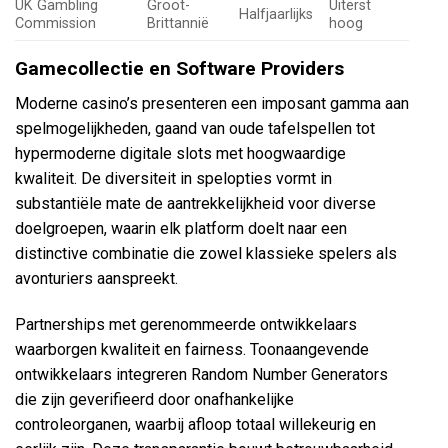
UK Gambling
Groot-
Uiterst
Halfjaarlijks
Commission
Brittannië
hoog
Gamecollectie en Software Providers
Moderne casino’s presenteren een imposant gamma aan
spelmogelijkheden, gaand van oude tafelspellen tot
hypermoderne digitale slots met hoogwaardige
kwaliteit. De diversiteit in spelopties vormt in
substantiële mate de aantrekkelijkheid voor diverse
doelgroepen, waarin elk platform doelt naar een
distinctive combinatie die zowel klassieke spelers als
avonturiers aanspreekt.
Partnerships met gerenommeerde ontwikkelaars
waarborgen kwaliteit en fairness. Toonaangevende
ontwikkelaars integreren Random Number Generators
die zijn geverifieerd door onafhankelijke
controleorganen, waarbij afloop totaal willekeurig en