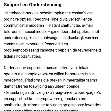
Support en Ondersteuning
Uitstekende service scheidt topklasse casino’s van
ordinaire opties. Toegankelijkheid via verschillende
communicatiemiddelen – instant chatfunctie, e-mail,
telefoon en social media – garandeert dat spelers snel
ondersteuning kunnen ontvangen onafhankelijk van hun
communicatievoorkeur. Reactietijd en
probleemoplossend capaciteit bepalen de tevredenheid
tijdens noodsituaties.
Nederlandse support is fundamenteel voor lokale
spelers die complexe zaken willen bespreken in hun
moedertaal. Platforms die steken in meertalige teams
demonstreren toewijding aan uiteenlopende
klantenkringen. Omvangrijke vraag-en-antwoord-pagina’s
en support-artikelen empoweren gebruikers om
onafhankelijk informatie te vinden op gangbare kwesties