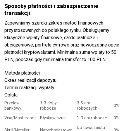
Sposoby płatności i zabezpieczenie
transakcji
Zapewniamy szeroki zakres metod finansowych
przystosowanych do polskiego rynku. Obsługujemy
klasyczne wpłaty finansowe, cards płatnicze i
obciążeniowe, portfele cyfrowe oraz nowoczesne opcje
płatności kryptowalutami. Minimalna suma wpłaty to 50
PLN, podczas gdy minimalna transfer to 100 PLN.
Metoda płatności
Okres realizacji depozytu
Termin realizacji wypłaty
Opłata
Przelew
1-3 doby
3-5 dni
0%
bankowy
robocze
roboczych
Visa/Mastercard
Błyskawicznie
1-3 dni robocze
0%
Do dwudziestu
Skrill/Neteller
Natychmiastowo
0%