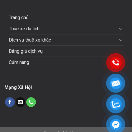
Trang chủ
Thuê xe du lịch
Dịch vụ thuê xe khác
Bảng giá dịch vụ
Cẩm nang
Mạng Xã Hội