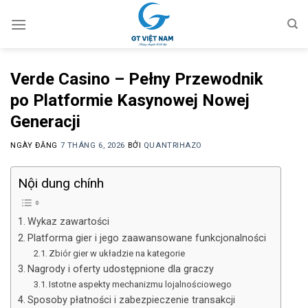
Chuyển
đến
nội
dung
Verde Casino – Pełny Przewodnik
po Platformie Kasynowej Nowej
Generacji
NGÀY ĐĂNG
7 THÁNG 6, 2026
BỞI
QUANTRIHAZO
Nội dung chính
Wykaz zawartości
Platforma gier i jego zaawansowane funkcjonalności
Zbiór gier w układzie na kategorie
Nagrody i oferty udostępnione dla graczy
Istotne aspekty mechanizmu lojalnościowego
Sposoby płatności i zabezpieczenie transakcji