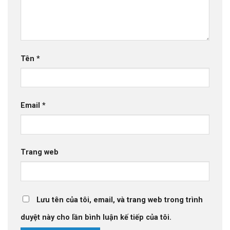
Tên
*
Email
*
Trang web
Lưu tên của tôi, email, và trang web trong trình
duyệt này cho lần bình luận kế tiếp của tôi.