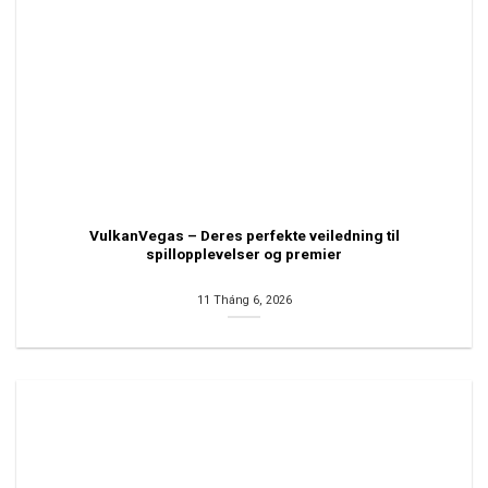
VulkanVegas – Deres perfekte veiledning til
spillopplevelser og premier
11 Tháng 6, 2026