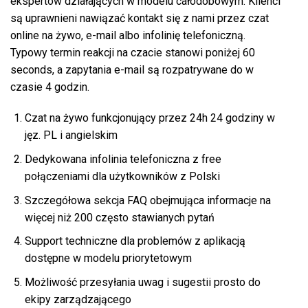
ekspertów działających w modelu całodobowym. Klienci
są uprawnieni nawiązać kontakt się z nami przez czat
online na żywo, e-mail albo infolinię telefoniczną.
Typowy termin reakcji na czacie stanowi poniżej 60
seconds, a zapytania e-mail są rozpatrywane do w
czasie 4 godzin.
Czat na żywo funkcjonujący przez 24h 24 godziny w
jęz. PL i angielskim
Dedykowana infolinia telefoniczna z free
połączeniami dla użytkowników z Polski
Szczegółowa sekcja FAQ obejmująca informacje na
więcej niż 200 często stawianych pytań
Support techniczne dla problemów z aplikacją
dostępne w modelu priorytetowym
Możliwość przesyłania uwag i sugestii prosto do
ekipy zarządzającego