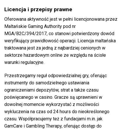
Licencja i przepisy prawne
Oferowana aktywność jest w pełni licencjonowana przez
Maltańskie Gaming Authority pod nr
MGA/B2C/394/2017, co stanowi potwierdzony dowód
weryfikujący prawidłowość operacji. Licencja maltańska
traktowana jest za jedną z najbardziej cenionych w
sektorze hazardowym online ze względu na ścisłe
warunki regulacyjne.
Przestrzegamy reguł odpowiedzialnej gry, oferując
instrumenty do samodzielnego ustawiania
ograniczeniami depozytów, strat a także czasu
poświęcanego w casino. Gracze są uprawnieni w
dowolnej momencie wykorzystać z możliwości
wykluczenia na czas od 24 hours do nieokreślonego
czasu. Współpracujemy też z fundacjami m.in. jak
GamCare i Gambling Therapy, oferując dostęp do