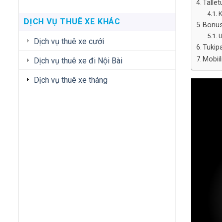
Talle
K
DỊCH VỤ THUÊ XE KHÁC
Bonus
U
Dịch vụ thuê xe cưới
Tukip
Mobii
Dịch vụ thuê xe đi Nội Bài
Dịch vụ thuê xe tháng