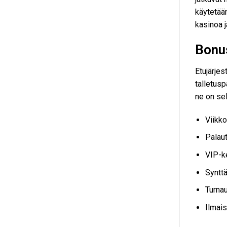
käytetään
kasinoa j
Bonus
Etujärjes
talletusp
ne on sel
Viikko
Palaut
VIP-k
Synttä
Turnau
Ilmais