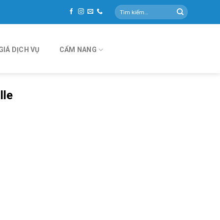
Tìm
kiếm:
GIÁ DỊCH VỤ
CẨM NANG
lle