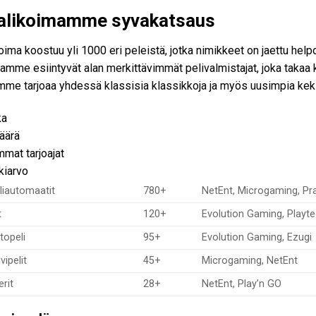
valikoimamme syvakatsaus
oima koostuu yli 1000 eri peleistä, jotka nimikkeet on jaettu help
amme esiintyvät alan merkittävimmät pelivalmistajat, joka takaa 
mme tarjoaa yhdessä klassisia klassikkoja ja myös uusimpia keksi
ka
äärä
mat tarjoajat
iarvo
liautomaatit
780+
NetEnt, Microgaming, Pr
t
120+
Evolution Gaming, Playt
topeli
95+
Evolution Gaming, Ezugi
vipelit
45+
Microgaming, NetEnt
rit
28+
NetEnt, Play’n GO