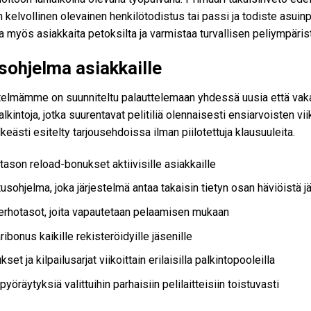
 kelvollinen olevainen henkilötodistus tai passi ja todiste asuin
a myös asiakkaita petoksilta ja varmistaa turvallisen peliympäris
ohjelma asiakkaille
telmämme on suunniteltu palauttelemaan yhdessä uusia että vakaa 
alkintoja, jotka suurentavat pelitiliä olennaisesti ensiarvoisten vi
keästi esitelty tarjousehdoissa ilman piilotettuja klausuuleita.
tason reload-bonukset aktiivisille asiakkaille
usohjelma, joka järjestelmä antaa takaisin tietyn osan häviöistä jäl
erhotasot, joita vapautetaan pelaamisen mukaan
ribonus kaikille rekisteröidyille jäsenille
kset ja kilpailusarjat viikoittain erilaisilla palkintopooleilla
pyöräytyksiä valittuihin parhaisiin pelilaitteisiin toistuvasti