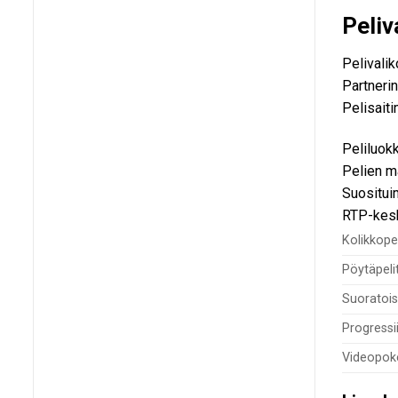
Peli
Pelivalik
Partnerin
Pelisaiti
Peliluok
Pelien m
Suosituim
RTP-kesk
Kolikkope
Pöytäpeli
Suoratois
Progressii
Videopoke