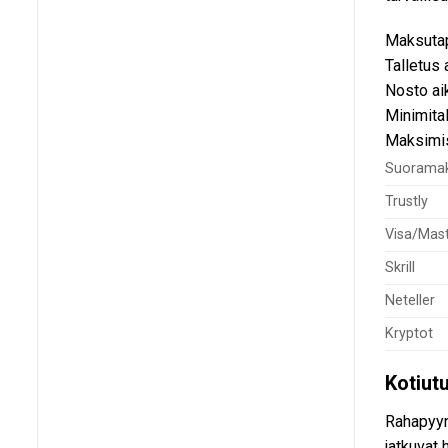
Maksuta
Talletus 
Nosto ai
Minimita
Maksim
Suorama
Trustly
Visa/Mas
Skrill
Neteller
Kryptot
Kotiutu
Rahapyyn
jatkuvat 