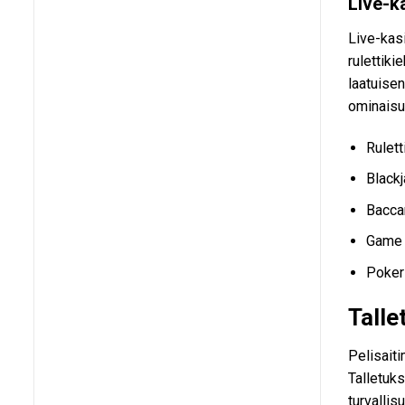
Live-k
Live-kasi
rulettiki
laatuisen
ominaisu
Rulett
Blackj
Baccar
Game 
Pokeri
Tall
Pelisait
Talletuks
turvalli