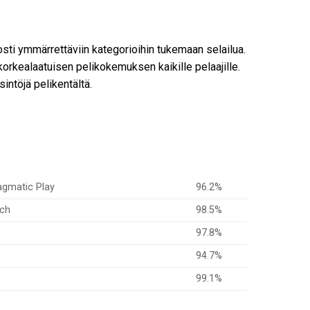
osti ymmärrettäviin kategorioihin tukemaan selailua.
korkealaatuisen pelikokemuksen kaikille pelaajille.
ntöjä pelikentältä.
agmatic Play
96.2%
ech
98.5%
97.8%
94.7%
99.1%