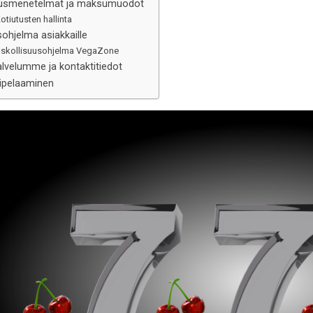
tusmenetelmät ja maksumuodot
otiutusten hallinta
ohjelma asiakkaille
skollisuusohjelma VegaZone
alvelumme ja kontaktitiedot
lipelaaminen