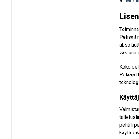
Mobiil
Lisen
Toiminna
Pelisaiti
absoluutt
vastuunt
Koko peli
Pelaajat 
teknologi
Käyttä
Valmista
talletusl
pelitili 
käyttöoik