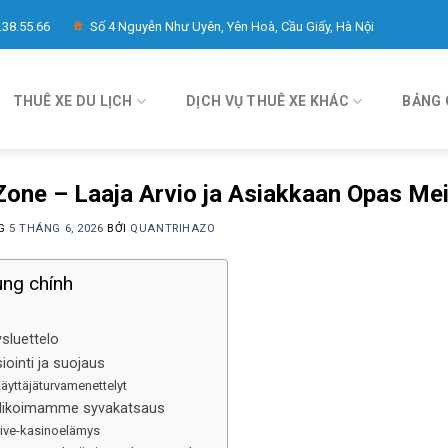
.38.55.66
Số 4 Nguyễn Như Uyên, Yên Hoà, Cầu Giấy, Hà Nội
THUÊ XE DU LỊCH
DỊCH VỤ THUÊ XE KHÁC
BẢNG 
one – Laaja Arvio ja Asiakkaan Opas Mei
NG
5 THÁNG 6, 2026
BỞI
QUANTRIHAZO
ung chính
ysluettelo
iointi ja suojaus
äyttäjäturvamenettelyt
alikoimamme syvakatsaus
ive-kasinoelämys