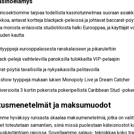
asinoelämys
nosektiomme tarjoaa todellista kasinotunnelmaa suoraan asiakkaid
ekkoa, antavat kortteja blackjack-peleissä ja johtavat baccarat-pö
a monista erilaisista studiotiloista halki Eurooppaa, ja käyttäjät 
uden kautta.
ityyppejä eurooppalaisesta ranskalaiseen ja pikarulettiin
ack-pelejä vaihtelevilla panoksilla tulokkailta VIP-pelaajiin
at-pöytiä tavallisilla ja nykyaikaisilla pelitavoilla
show tyyppejä mukaan lukien Monopoly Live ja Dream Catcher
versioita 3 kortin pokerista pokeripellistä Caribbean Stud -poker
etusmenetelmät ja maksumuodot
imme hyväksyy runsasta skaalaa maksumenetelmiä, jotka on valittu
et toteutetaan samantien, siinä missä puolestaan käteisnostot kä
suuskäytäntöjen rajoissa. Sovellaamme salaus- tekniikkaa koko t