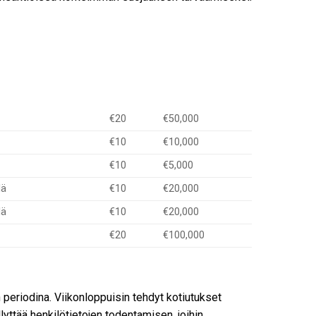
€20
€50,000
€10
€10,000
€10
€5,000
lä
€10
€20,000
lä
€10
€20,000
€20
€100,000
periodina. Viikonloppuisin tehdyt kotiutukset
lyttää henkilötietojen todentamisen, joihin