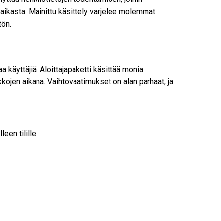
paikasta. Mainittu käsittely varjelee molemmat
tön.
käyttäjiä. Aloittajapaketti käsittää monia
ikkojen aikana. Vaihtovaatimukset on alan parhaat, ja
leen tilille