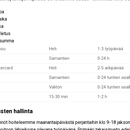
pa
aika
ka
lletus
isumma
ksu
Heti
1-3 työpäivää
Samantien
0-24 h
tercard
Heti
2-5 arkipäivää
Samantien
0-24 tuntien sisäl
Välitön
0-24 tuntien sisäl
15-30 min
1-2 h
sten hallinta
nöt hoiteleemme maanantaipäivästä perjantaihin klo 9-18 jakson 
hoitoon lähiaikoina olevana työpäivänä. Primääri takaisinveto edel