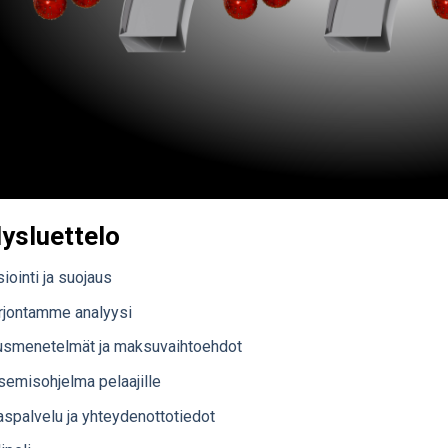
lysluettelo
iointi ja suojaus
arjontamme analyysi
tusmenetelmät ja maksuvaihtoehdot
semisohjelma pelaajille
aspalvelu ja yhteydenottotiedot