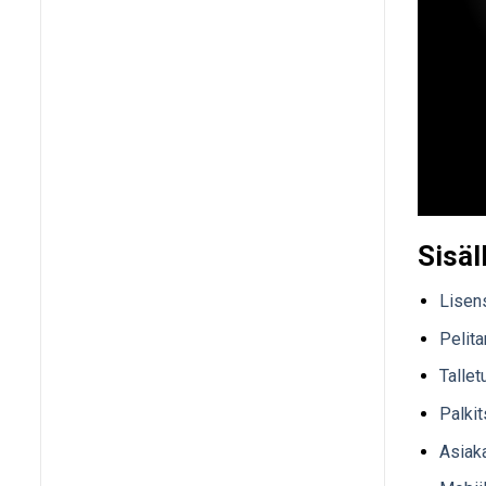
Sisäl
Lisens
Pelit
Talle
Palkit
Asiak