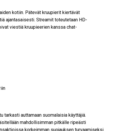
en kotiin. Pätevät kruupierit kiertävät
ytiä ajantasaisesti. Streamit toteutetaan HD-
voivat viestiä kruupieerien kanssa chat-
iin
 tarkasti auttamaan suomalaisia käyttäjiä.
sitellään mahdollisimman pitkälle ripeästi
ransaktioissa korkeimman suojauksen turvaamiseksi.