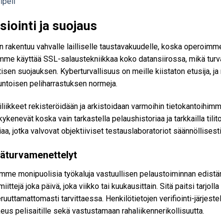
ipeli
siointi ja suojaus
n rakentuu vahvalle lailliselle taustavakuudelle, koska operoimm
mme käyttää SSL-salaustekniikkaa koko datansiirossa, mikä turvaa 
isen suojauksen. Kyberturvallisuus on meille kiistaton etusija, j
untoisen peliharrastuksen normeja.
liikkeet rekisteröidään ja arkistoidaan varmoihin tietokantoihimme
kykenevät koska vain tarkastella pelaushistoriaa ja tarkkailla tili
aa, jotka valvovat objektiiviset testauslaboratoriot säännöllisesti
jäturvamenettelyt
mme monipuolisia työkaluja vastuullisen pelaustoiminnan edistä
imiittejä joka päivä, joka viikko tai kuukausittain. Sitä paitsi tarjo
peruuttamattomasti tarvittaessa. Henkilötietojen verifiointi-järj
eus pelisaitille sekä vastustamaan rahaliikennerikollisuutta.