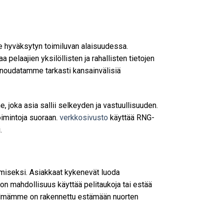
e hyväksytyn toimiluvan alaisuudessa.
pelaajien yksilöllisten ja rahallisten tietojen
a noudatamme tarkasti kansainvälisiä
, joka asia sallii selkeyden ja vastuullisuuden.
toimintoja suoraan.
verkkosivusto
käyttää RNG-
.
miseksi. Asiakkaat kykenevät luoda
lla on mahdollisuus käyttää pelitaukoja tai estää
estelmämme on rakennettu estämään nuorten