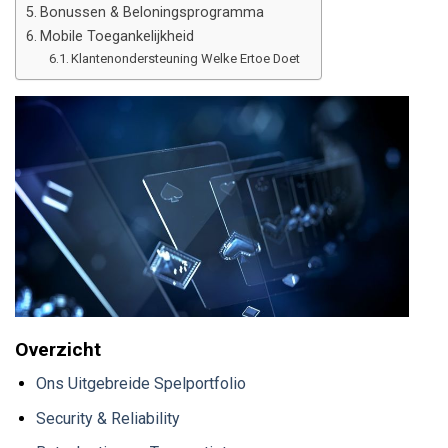
Bonussen & Beloningsprogramma
Mobile Toegankelijkheid
Klantenondersteuning Welke Ertoe Doet
Overzicht
Ons Uitgebreide Spelportfolio
Security & Reliability