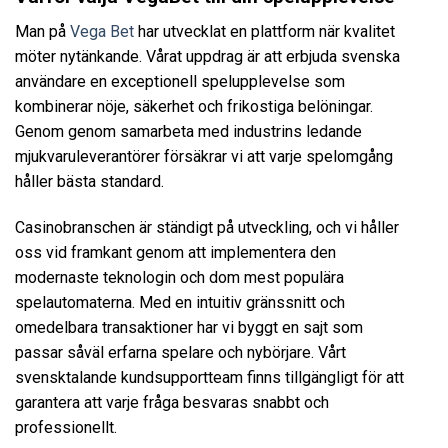
Man på
Vega Bet
har utvecklat en plattform när kvalitet
möter nytänkande. Vårat uppdrag är att erbjuda svenska
användare en exceptionell spelupplevelse som
kombinerar nöje, säkerhet och frikostiga belöningar.
Genom genom samarbeta med industrins ledande
mjukvaruleverantörer försäkrar vi att varje spelomgång
håller bästa standard.
Casinobranschen är ständigt på utveckling, och vi håller
oss vid framkant genom att implementera den
modernaste teknologin och dom mest populära
spelautomaterna. Med en intuitiv gränssnitt och
omedelbara transaktioner har vi byggt en sajt som
passar såväl erfarna spelare och nybörjare. Vårt
svensktalande kundsupportteam finns tillgängligt för att
garantera att varje fråga besvaras snabbt och
professionellt.