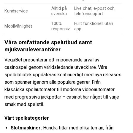
Alltid på
Live chat, e-post och
Kundservice
svenska
telefonsupport
100%
Fullt funktionell utan
Mobilvänlighet
responsiv
app
Våra omfattande spelutbud samt
mjukvaruleverantörer
VegaBet presenterar ett imponerande urval av
casinospel genom världsledande utvecklare. Våra
spelbibliotek uppdateras kontinuerligt med nya releases
som spänner igenom alla populära genrer. Från
klassiska spelautomater till moderna videoautomater
med progressiva jackpottar – casinot har något till varje
smak med spelstil.
Vårt spelkategorier
Slotmaskiner:
Hundra titlar med olika teman, från