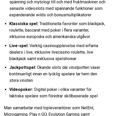
spänning och mytologi till och med fruktmaskiner och
senaste videoslots med spännande funktioner som
expanderande wilds och bonusmultiplikatorer
Klassiska spel:
Traditionella favoriter som blackjack,
roulette, baccarat med poker i flera varianter,
inklusive europiska och amerikanska utgåvor
Live-spel:
Verklig casinoupplevelse med erfarna
dealers i live, inklusive livecasino roulette, live
blackjack samt exklusiva spelshowar
Jackpottspel:
Ökande slots där vinstpotten växer
kontinuerligt innan en lycklig spelare tar hem den
stora vinsten
Videopoker:
Digital poker i olika varianter för
taktiska spelare som föredrar skillbaserade spel
Man samarbetar med topleverantörer som NetEnt,
Microgaming, Play n GO, Evolution Gaming samt