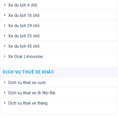
Xe du lịch 4 chỗ
Xe du lịch 16 chỗ
Xe du lịch 29 chỗ
Xe du lịch 35 chỗ
Xe du lịch 45 chỗ
Xe Dcar Limousine
DỊCH VỤ THUÊ XE KHÁC
Dịch vụ thuê xe cưới
Dịch vụ thuê xe đi Nội Bài
Dịch vụ thuê xe tháng