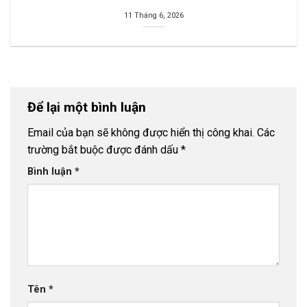
11 Tháng 6, 2026
Để lại một bình luận
Email của bạn sẽ không được hiển thị công khai.
Các
trường bắt buộc được đánh dấu
*
Bình luận
*
Tên
*