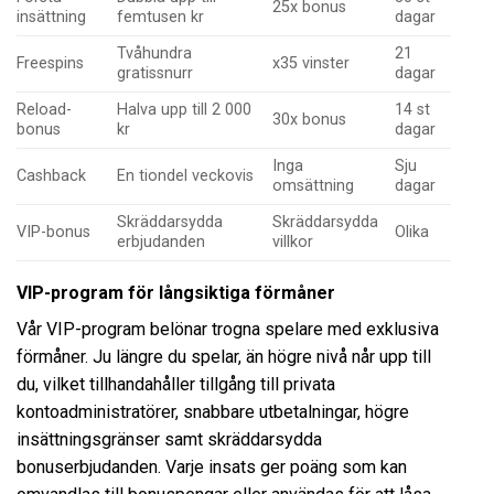
25x bonus
insättning
femtusen kr
dagar
Tvåhundra
21
Freespins
x35 vinster
gratissnurr
dagar
Reload-
Halva upp till 2 000
14 st
30x bonus
bonus
kr
dagar
Inga
Sju
Cashback
En tiondel veckovis
omsättning
dagar
Skräddarsydda
Skräddarsydda
VIP-bonus
Olika
erbjudanden
villkor
VIP-program för långsiktiga förmåner
Vår VIP-program belönar trogna spelare med exklusiva
förmåner. Ju längre du spelar, än högre nivå når upp till
du, vilket tillhandahåller tillgång till privata
kontoadministratörer, snabbare utbetalningar, högre
insättningsgränser samt skräddarsydda
bonuserbjudanden. Varje insats ger poäng som kan