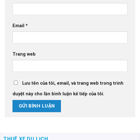
Email
*
Trang web
Lưu tên của tôi, email, và trang web trong trình
duyệt này cho lần bình luận kế tiếp của tôi.
THUÊ XE DU LỊCH