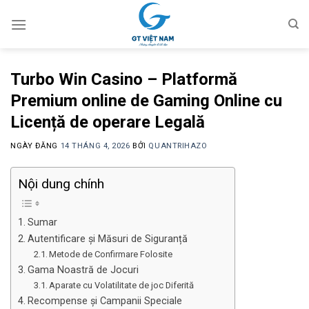
Chuyển
đến
nội
dung
Turbo Win Casino – Platformă
Premium online de Gaming Online cu
Licență de operare Legală
NGÀY ĐĂNG
14 THÁNG 4, 2026
BỞI
QUANTRIHAZO
Nội dung chính
Sumar
Autentificare și Măsuri de Siguranță
Metode de Confirmare Folosite
Gama Noastră de Jocuri
Aparate cu Volatilitate de joc Diferită
Recompense și Campanii Speciale