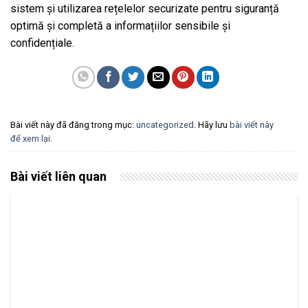
sistem și utilizarea rețelelor securizate pentru siguranță
optimă și completă a informațiilor sensibile și
confidențiale.
Bài viết này đã đăng trong mục:
uncategorized
. Hãy lưu
bài viết này
để xem lại
.
Bài viết liên quan