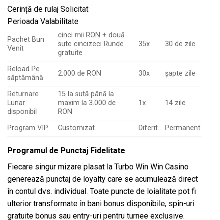
Cerință de rulaj Solicitat
Perioada Valabilitate
cinci mii RON + două
Pachet Bun
sute cincizeci Runde
35x
30 de zile
Venit
gratuite
Reload Pe
2.000 de RON
30x
șapte zile
săptămână
Returnare
15 la sută până la
Lunar
maxim la 3.000 de
1x
14 zile
disponibil
RON
Program VIP
Customizat
Diferit
Permanent
Programul de Punctaj Fidelitate
Fiecare singur mizare plasat la Turbo Win Win Casino
generează punctaj de loyalty care se acumulează direct
în contul dvs. individual. Toate puncte de loialitate pot fi
ulterior transformate în bani bonus disponibile, spin-uri
gratuite bonus sau entry-uri pentru turnee exclusive.