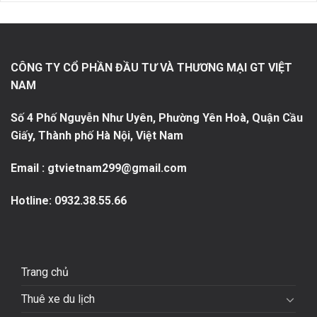
CÔNG TY CỔ PHẦN ĐẦU TƯ VÀ THƯƠNG MẠI GT VIỆT
NAM
Số 4 Phố Nguyễn Như Uyên, Phường Yên Hoà, Quận Cầu
Giấy, Thành phố Hà Nội, Việt Nam
Email : gtvietnam299@gmail.com
Hotline:
0932.38.55.66
Trang chủ
Thuê xe du lịch