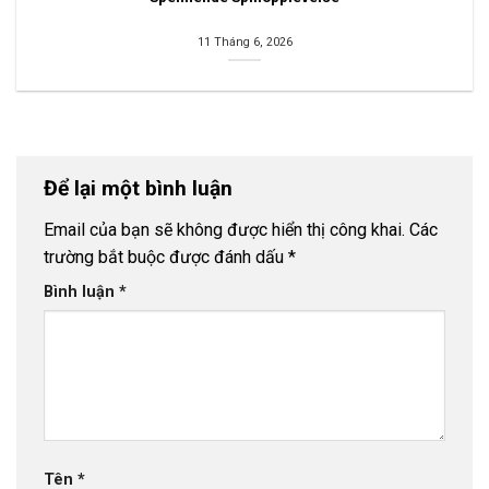
11 Tháng 6, 2026
Để lại một bình luận
Email của bạn sẽ không được hiển thị công khai.
Các
trường bắt buộc được đánh dấu
*
Bình luận
*
Tên
*