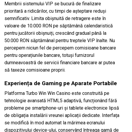
Membrii sistemului VIP se bucură de finalizare
prioritară a ridicărilor, cu timpi de așteptare reduși
semnificativ. Limita obișnuită de retragere este în
valoare de 10.000 RON pe săptămână calendaristică
pentru jucătorii obișnuiți, crescând gradual până la
50.000 RON săptămânal pentru treptele VIP înalte. Nu
percepem niciun fel de percepem comisioane bancare
pentru operațiunile bancare, totuși furnizorul
dumneavoastră de servicii financiare bancare ar putea
să taxeze comisioane proprii.
Experiența de Gaming pe Aparate Portabile
Platforma Turbo Win Win Casino este construită pe
tehnologie avansată HTML5 adaptivă, funcționând fără
probleme pe smartphone-uri și tablete electronice lipsă
de obligația instalării vreunei aplicații dedicate. Interfața
se modifică în mod automat la mărimea ecranului
dispozitivului device-ului, conservând întreaga gamă de