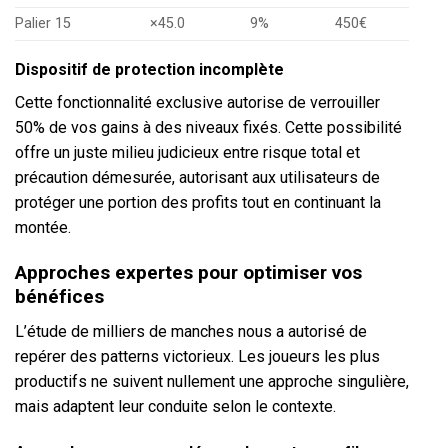
Palier 15
×45.0
9%
450€
Dispositif de protection incomplète
Cette fonctionnalité exclusive autorise de verrouiller
50% de vos gains à des niveaux fixés. Cette possibilité
offre un juste milieu judicieux entre risque total et
précaution démesurée, autorisant aux utilisateurs de
protéger une portion des profits tout en continuant la
montée.
Approches expertes pour optimiser vos
bénéfices
L’étude de milliers de manches nous a autorisé de
repérer des patterns victorieux. Les joueurs les plus
productifs ne suivent nullement une approche singulière,
mais adaptent leur conduite selon le contexte.