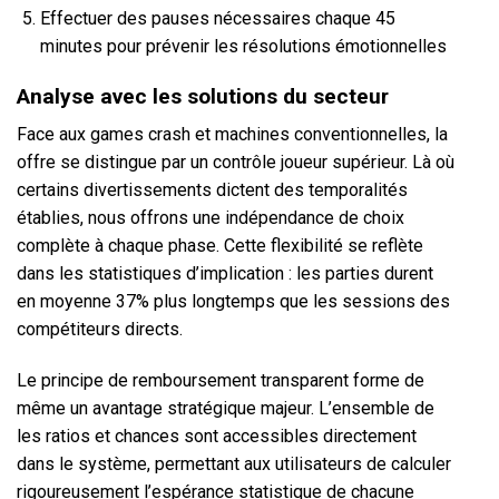
Effectuer des pauses nécessaires chaque 45
minutes pour prévenir les résolutions émotionnelles
Analyse avec les solutions du secteur
Face aux games crash et machines conventionnelles, la
offre se distingue par un contrôle joueur supérieur. Là où
certains divertissements dictent des temporalités
établies, nous offrons une indépendance de choix
complète à chaque phase. Cette flexibilité se reflète
dans les statistiques d’implication : les parties durent
en moyenne 37% plus longtemps que les sessions des
compétiteurs directs.
Le principe de remboursement transparent forme de
même un avantage stratégique majeur. L’ensemble de
les ratios et chances sont accessibles directement
dans le système, permettant aux utilisateurs de calculer
rigoureusement l’espérance statistique de chacune