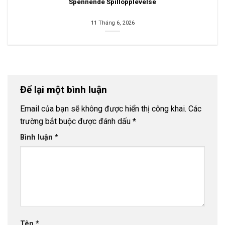
Spennende Spillopplevelse
11 Tháng 6, 2026
Để lại một bình luận
Email của bạn sẽ không được hiển thị công khai.
Các
trường bắt buộc được đánh dấu
*
Bình luận
*
Tên
*