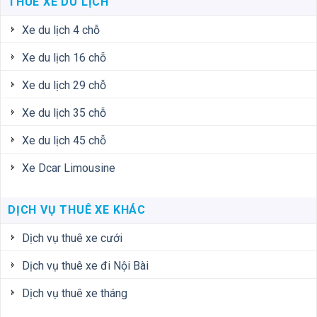
THUÊ XE DU LỊCH
Xe du lịch 4 chỗ
Xe du lịch 16 chỗ
Xe du lịch 29 chỗ
Xe du lịch 35 chỗ
Xe du lịch 45 chỗ
Xe Dcar Limousine
DỊCH VỤ THUÊ XE KHÁC
Dịch vụ thuê xe cưới
Dịch vụ thuê xe đi Nội Bài
Dịch vụ thuê xe tháng