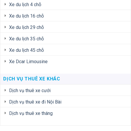
Xe du lịch 4 chỗ
Xe du lịch 16 chỗ
Xe du lịch 29 chỗ
Xe du lịch 35 chỗ
Xe du lịch 45 chỗ
Xe Dcar Limousine
DỊCH VỤ THUÊ XE KHÁC
Dịch vụ thuê xe cưới
Dịch vụ thuê xe đi Nội Bài
Dịch vụ thuê xe tháng