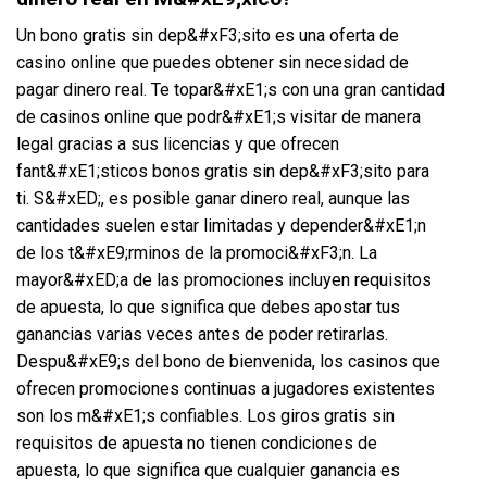
Un bono gratis sin dep&#xF3;sito es una oferta de
casino online que puedes obtener sin necesidad de
pagar dinero real. Te topar&#xE1;s con una gran cantidad
de casinos online que podr&#xE1;s visitar de manera
legal gracias a sus licencias y que ofrecen
fant&#xE1;sticos bonos gratis sin dep&#xF3;sito para
ti. S&#xED;, es posible ganar dinero real, aunque las
cantidades suelen estar limitadas y depender&#xE1;n
de los t&#xE9;rminos de la promoci&#xF3;n. La
mayor&#xED;a de las promociones incluyen requisitos
de apuesta, lo que significa que debes apostar tus
ganancias varias veces antes de poder retirarlas.
Despu&#xE9;s del bono de bienvenida, los casinos que
ofrecen promociones continuas a jugadores existentes
son los m&#xE1;s confiables. Los giros gratis sin
requisitos de apuesta no tienen condiciones de
apuesta, lo que significa que cualquier ganancia es