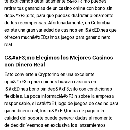
te explicamos detalladamente c&#xF3;mo puedes
retirar tus ganancias de un casino online con bono sin
dep&#xF3;sito, para que puedas disfrutar plenamente
de tus recompensas. Afortunadamente, en Colombia
existe una gran variedad de casinos en l&#xED;nea que
ofrecen much&#xED;simos juegos para ganar dinero
real.
C&#xF3;mo Elegimos los Mejores Casinos
con Dinero Real
Esto convierte a Cryptorino en una excelente
opci&#xF3;n para quienes buscan casinos en
l&#xED;nea bono sin dep&#xF3;sito con condiciones
flexibles. La poca informaci&#xF3;n sobre la empresa
responsable, el cat&#xE1;logo de juegos de casino para
ganar dinero real, los m&#xE9;todos de pago o la
calidad del soporte puede generar dudas al momento
de decidir. Veamos en exclusiva los lanzamientos