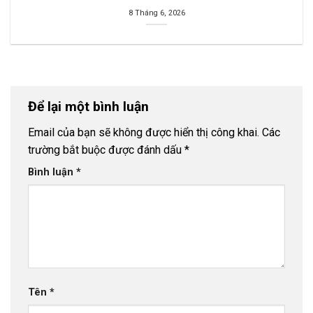
8 Tháng 6, 2026
Để lại một bình luận
Email của bạn sẽ không được hiển thị công khai.
Các
trường bắt buộc được đánh dấu
*
Bình luận
*
Tên
*