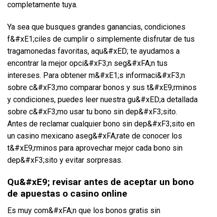
completamente tuya.
Ya sea que busques grandes ganancias, condiciones
f&#xE1;ciles de cumplir o simplemente disfrutar de tus
tragamonedas favoritas, aqu&#xED; te ayudamos a
encontrar la mejor opci&#xF3;n seg&#xFA;n tus
intereses. Para obtener m&#xE1;s informaci&#xF3;n
sobre c&#xF3;mo comparar bonos y sus t&#xE9;rminos
y condiciones, puedes leer nuestra gu&#xED;a detallada
sobre c&#xF3;mo usar tu bono sin dep&#xF3;sito.
Antes de reclamar cualquier bono sin dep&#xF3;sito en
un casino mexicano aseg&#xFA;rate de conocer los
t&#xE9;rminos para aprovechar mejor cada bono sin
dep&#xF3;sito y evitar sorpresas.
Qu&#xE9; revisar antes de aceptar un bono
de apuestas o casino online
Es muy com&#xFA;n que los bonos gratis sin