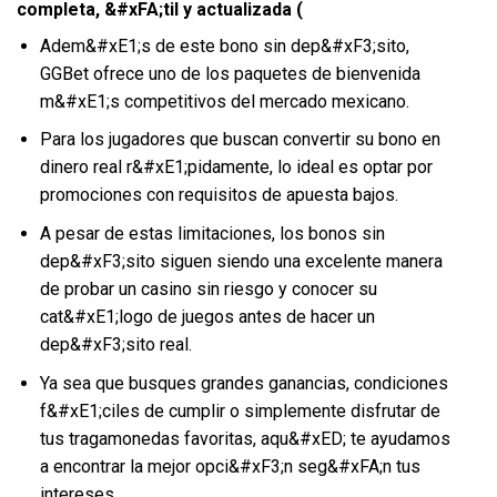
completa, &#xFA;til y actualizada (
Adem&#xE1;s de este bono sin dep&#xF3;sito,
GGBet ofrece uno de los paquetes de bienvenida
m&#xE1;s competitivos del mercado mexicano.
Para los jugadores que buscan convertir su bono en
dinero real r&#xE1;pidamente, lo ideal es optar por
promociones con requisitos de apuesta bajos.
A pesar de estas limitaciones, los bonos sin
dep&#xF3;sito siguen siendo una excelente manera
de probar un casino sin riesgo y conocer su
cat&#xE1;logo de juegos antes de hacer un
dep&#xF3;sito real.
Ya sea que busques grandes ganancias, condiciones
f&#xE1;ciles de cumplir o simplemente disfrutar de
tus tragamonedas favoritas, aqu&#xED; te ayudamos
a encontrar la mejor opci&#xF3;n seg&#xFA;n tus
intereses.