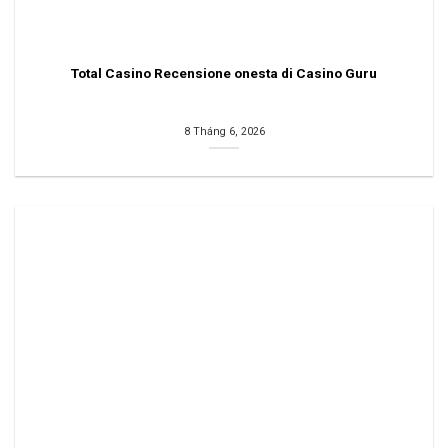
Total Casino Recensione onesta di Casino Guru
8 Tháng 6, 2026