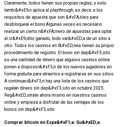
Claramente, todos tienen sus propias reglas, y esto
tambi&#xE9;n aplica al playthrough, es decir, a los
requisitos de apuesta que son &#xFA;tiles para
desbloquear el bono.Algunas veces es necesario
realizar un cierto n&#xFA;mero de apuestas para optar
al cr&#xE9;dito ganado, todo var&#xED;a de un sitio a
otro. Todos los casinos en l&#xED;nea tienen su propio
procedimiento de registro. El bono sin dep&#xF3;sito
es una cantidad de dinero que algunos casinos online
ponen a disposici&#xF3;n de los nuevos jugadores en
forma gratuita para atraerlos a registrarse en sus sitios.
A continuaci&#xF3;n hay una lista de los casinos que
regalan dinero sin dep&#xF3;sito en octubre 2025.
Reg&#xED;strate ahora mismo en nuestros casinos
online y empieza a disfrutar de las ventajas de los
bonos sin dep&#xF3;sito.
Comprar bitcoin en Espa&#xF1;a: Gu&#xED;a