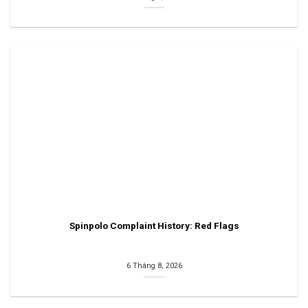
Spinpolo Complaint History: Red Flags
6 Tháng 8, 2026