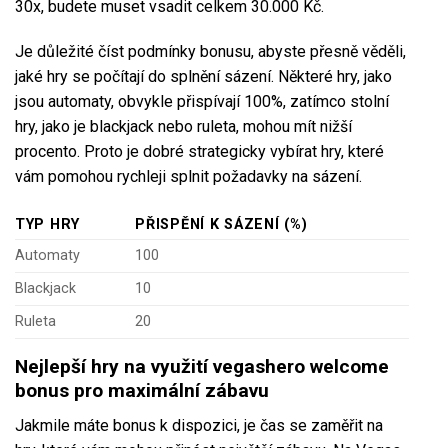
30x, budete muset vsadit celkem 30.000 Kč.
Je důležité číst podmínky bonusu, abyste přesně věděli,
jaké hry se počítají do splnění sázení. Některé hry, jako
jsou automaty, obvykle přispívají 100%, zatímco stolní
hry, jako je blackjack nebo ruleta, mohou mít nižší
procento. Proto je dobré strategicky vybírat hry, které
vám pomohou rychleji splnit požadavky na sázení.
TYP HRY
PŘISPĚNÍ K SÁZENÍ (%)
Automaty
100
Blackjack
10
Ruleta
20
Nejlepší hry na využití vegashero welcome
bonus pro maximální zábavu
Jakmile máte bonus k dispozici, je čas se zaměřit na