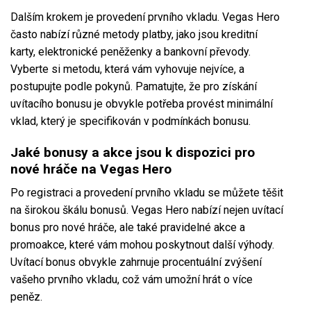
Dalším krokem je provedení prvního vkladu. Vegas Hero
často nabízí různé metody platby, jako jsou kreditní
karty, elektronické peněženky a bankovní převody.
Vyberte si metodu, která vám vyhovuje nejvíce, a
postupujte podle pokynů. Pamatujte, že pro získání
uvítacího bonusu je obvykle potřeba provést minimální
vklad, který je specifikován v podmínkách bonusu.
Jaké bonusy a akce jsou k dispozici pro
nové hráče na Vegas Hero
Po registraci a provedení prvního vkladu se můžete těšit
na širokou škálu bonusů. Vegas Hero nabízí nejen uvítací
bonus pro nové hráče, ale také pravidelné akce a
promoakce, které vám mohou poskytnout další výhody.
Uvítací bonus obvykle zahrnuje procentuální zvýšení
vašeho prvního vkladu, což vám umožní hrát o více
peněz.