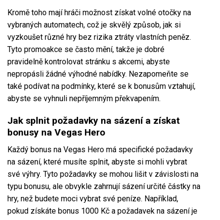
Kromě toho mají hráči možnost získat volné otočky na
vybraných automatech, což je skvělý způsob, jak si
vyzkoušet různé hry bez rizika ztráty vlastních peněz.
Tyto promoakce se často mění, takže je dobré
pravidelně kontrolovat stránku s akcemi, abyste
nepropásli žádné výhodné nabídky. Nezapomeňte se
také podívat na podmínky, které se k bonusům vztahují,
abyste se vyhnuli nepříjemným překvapením.
Jak splnit požadavky na sázení a získat
bonusy na Vegas Hero
Každý bonus na Vegas Hero má specifické požadavky
na sázení, které musíte splnit, abyste si mohli vybrat
své výhry. Tyto požadavky se mohou lišit v závislosti na
typu bonusu, ale obvykle zahrnují sázení určité částky na
hry, než budete moci vybrat své peníze. Například,
pokud získáte bonus 1000 Kč a požadavek na sázení je