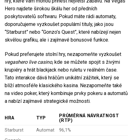
hry, které vám mohou přinést největší zábavu. Na Vegas
Hero najdete širokou škálu her od předních
poskytovatelů softwaru. Pokud máte rádi automaty,
doporučujeme vyzkoušet populární tituly, jako jsou
“Starburst” nebo “Gonzo’s Quest”, které nabízejí nejen
skvělou grafiku, ale i zajímavé bonusové funkce.
Pokud preferujete stolní hry, nezapomeňte vyzkoušet
vegashero live casino
, kde se můžete spojit s živými
krupiéry a hrát blackjack nebo ruletu v reálném čase.
Tato interakce dává hráčům unikátní zážitek, který se
blíží atmosféře klasického kasina. Nezapomeňte také
na video poker, který kombinuje prvky pokeru a automatů
a nabízí zajímavé strategické možnosti.
PRŮMĚRNÁ NÁVRATNOST
HRA
TYP
(RTP)
Starburst
Automat
96,1%