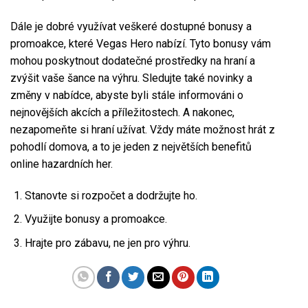
Dále je dobré využívat veškeré dostupné bonusy a
promoakce, které Vegas Hero nabízí. Tyto bonusy vám
mohou poskytnout dodatečné prostředky na hraní a
zvýšit vaše šance na výhru. Sledujte také novinky a
změny v nabídce, abyste byli stále informováni o
nejnovějších akcích a příležitostech. A nakonec,
nezapomeňte si hraní užívat. Vždy máte možnost hrát z
pohodlí domova, a to je jeden z největších benefitů
online hazardních her.
Stanovte si rozpočet a dodržujte ho.
Využijte bonusy a promoakce.
Hrajte pro zábavu, ne jen pro výhru.