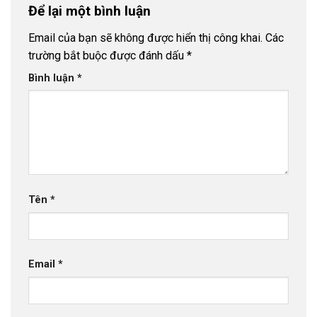
Để lại một bình luận
Email của bạn sẽ không được hiển thị công khai.
Các
trường bắt buộc được đánh dấu
*
Bình luận
*
Tên
*
Email
*