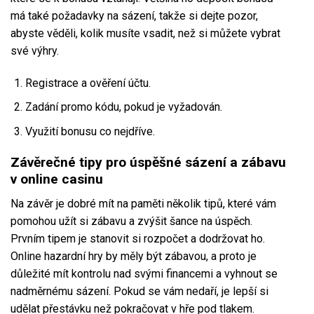
má také požadavky na sázení, takže si dejte pozor,
abyste věděli, kolik musíte vsadit, než si můžete vybrat
své výhry.
Registrace a ověření účtu.
Zadání promo kódu, pokud je vyžadován.
Využití bonusu co nejdříve.
Závěrečné tipy pro úspěšné sázení a zábavu
v online casinu
Na závěr je dobré mít na paměti několik tipů, které vám
pomohou užít si zábavu a zvýšit šance na úspěch.
Prvním tipem je stanovit si rozpočet a dodržovat ho.
Online hazardní hry by měly být zábavou, a proto je
důležité mít kontrolu nad svými financemi a vyhnout se
nadměrnému sázení. Pokud se vám nedaří, je lepší si
udělat přestávku než pokračovat v hře pod tlakem.