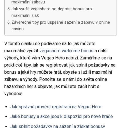
maximální zábavu
Jak využít vegashero no deposit bonus pro
maximální zisk
Závěrečné tipy pro úspěšné sázení a zábavu v online
casinu
V tomto článku se podíváme na to, jak můžete
maximálně využít
vegashero welcome bonus
a další
výhody, které vám Vegas Hero nabízí. Zaměříme se na
praktické tipy, jak se registrovat, jak splnit požadavky na
bonus a jaké hry můžete hrát, abyste si užili maximální
zábavu a výhody. Ponořte se s námi do světa online
hazardních her a objevte, jak můžete začít hrát s
výhodou!
Jak správně provést registraci na Vegas Hero
Jaké bonusy a akce jsou k dispozici pro nové hráče
Jak splnit požadavky na sázení a získat bonusy