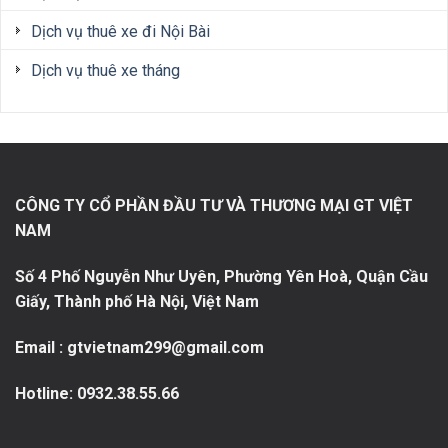
Dịch vụ thuê xe đi Nội Bài
Dịch vụ thuê xe tháng
CÔNG TY CỔ PHẦN ĐẦU TƯ VÀ THƯƠNG MẠI GT VIỆT
NAM
Số 4 Phố Nguyễn Như Uyên, Phường Yên Hoà, Quận Cầu
Giấy, Thành phố Hà Nội, Việt Nam
Email : gtvietnam299@gmail.com
Hotline:
0932.38.55.66