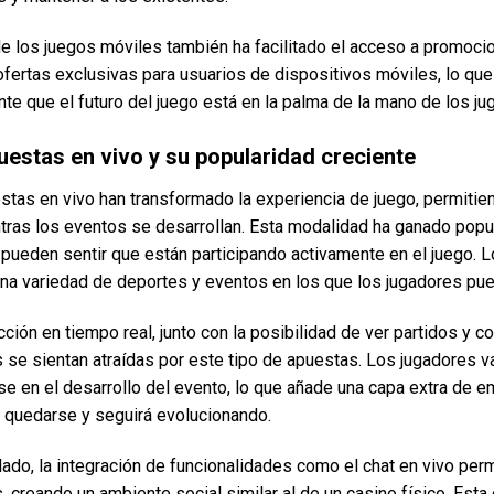
de los juegos móviles también ha facilitado el acceso a promoc
fertas exclusivas para usuarios de dispositivos móviles, lo que 
te que el futuro del juego está en la palma de la mano de los ju
uestas en vivo y su popularidad creciente
stas en vivo han transformado la experiencia de juego, permitie
ntras los eventos se desarrollan. Esta modalidad ha ganado popu
 pueden sentir que están participando activamente en el juego. 
una variedad de deportes y eventos en los que los jugadores pue
cción en tiempo real, junto con la posibilidad de ver partidos y
 se sientan atraídas por este tipo de apuestas. Los jugadores v
e en el desarrollo del evento, lo que añade una capa extra de em
a quedarse y seguirá evolucionando.
lado, la integración de funcionalidades como el chat en vivo perm
, creando un ambiente social similar al de un casino físico. Esta