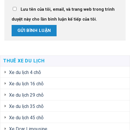
Lưu tên của tôi, email, và trang web trong trình
duyệt này cho lần bình luận kế tiếp của tôi.
THUÊ XE DU LỊCH
Xe du lịch 4 chỗ
Xe du lịch 16 chỗ
Xe du lịch 29 chỗ
Xe du lịch 35 chỗ
Xe du lịch 45 chỗ
Xe Dcar Limousine