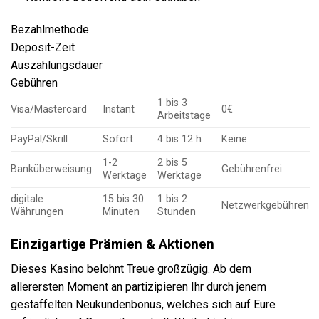
Bezahlmethode
Deposit-Zeit
Auszahlungsdauer
Gebühren
1 bis 3
Visa/Mastercard
Instant
0€
Arbeitstage
PayPal/Skrill
Sofort
4 bis 12 h
Keine
1-2
2 bis 5
Banküberweisung
Gebührenfrei
Werktage
Werktage
digitale
15 bis 30
1 bis 2
Netzwerkgebühren
Währungen
Minuten
Stunden
Einzigartige Prämien & Aktionen
Dieses Kasino belohnt Treue großzügig. Ab dem
allerersten Moment an partizipieren Ihr durch jenem
gestaffelten Neukundenbonus, welches sich auf Eure