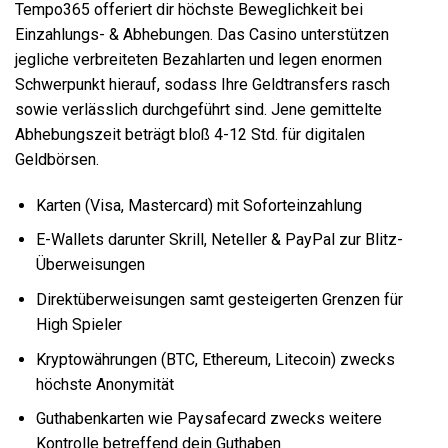
Tempo365 offeriert dir höchste Beweglichkeit bei
Einzahlungs- & Abhebungen. Das Casino unterstützen
jegliche verbreiteten Bezahlarten und legen enormen
Schwerpunkt hierauf, sodass Ihre Geldtransfers rasch
sowie verlässlich durchgeführt sind. Jene gemittelte
Abhebungszeit beträgt bloß 4-12 Std. für digitalen
Geldbörsen.
Karten (Visa, Mastercard) mit Soforteinzahlung
E-Wallets darunter Skrill, Neteller & PayPal zur Blitz-
Überweisungen
Direktüberweisungen samt gesteigerten Grenzen für
High Spieler
Kryptowährungen (BTC, Ethereum, Litecoin) zwecks
höchste Anonymität
Guthabenkarten wie Paysafecard zwecks weitere
Kontrolle betreffend dein Guthaben