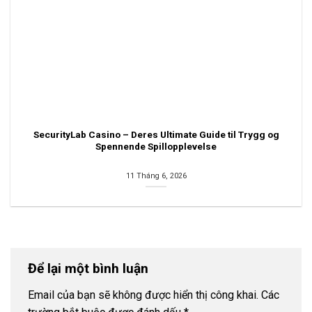
SecurityLab Casino – Deres Ultimate Guide til Trygg og
Spennende Spillopplevelse
11 Tháng 6, 2026
Để lại một bình luận
Email của bạn sẽ không được hiển thị công khai.
Các