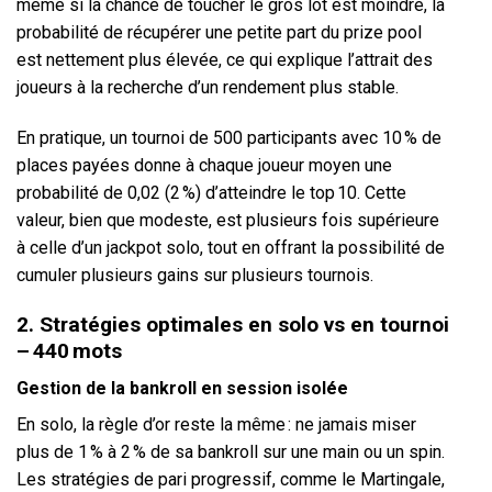
même si la chance de toucher le gros lot est moindre, la
probabilité de récupérer une petite part du prize pool
est nettement plus élevée, ce qui explique l’attrait des
joueurs à la recherche d’un rendement plus stable.
En pratique, un tournoi de 500 participants avec 10 % de
places payées donne à chaque joueur moyen une
probabilité de 0,02 (2 %) d’atteindre le top 10. Cette
valeur, bien que modeste, est plusieurs fois supérieure
à celle d’un jackpot solo, tout en offrant la possibilité de
cumuler plusieurs gains sur plusieurs tournois.
2. Stratégies optimales en solo vs en tournoi
– 440 mots
Gestion de la bankroll en session isolée
En solo, la règle d’or reste la même : ne jamais miser
plus de 1 % à 2 % de sa bankroll sur une main ou un spin.
Les stratégies de pari progressif, comme le Martingale,