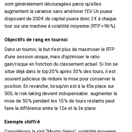
sont généralement découragées parce qu’elles
augmentent la variance sans améliorer l’EV. Un joueur
disposant de 200 € de capital jouera donc 2 € à chaque
tour sur une machine à volatilité moyenne (RTP ≈ 96 %).
Objectifs de rang en tournoi
Dans un tournoi, le but n’est plus de maximiser le RTP
d’une session unique, mais d’optimiser le ratio
gain/risque en fonction du classement actuel. Si l’on se
situe déjà dans le top 20 % après 30 % des tours, il est
souvent judicieux de réduire la mise pour conserver la
position. En revanche, lorsqu’on est à la 45e place sur
500, le risk‑taking devient indispensable : augmenter la
mise de 50 % pendant les 10 % de tours restants peut
faire la différence entre la 12e et la 3e place.
Exemple chiffré
Considérons la slot “Mystic Gems”, volatilité moyenne,