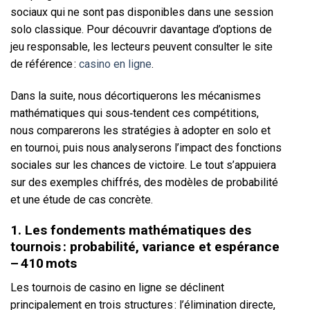
sociaux qui ne sont pas disponibles dans une session
solo classique. Pour découvrir davantage d’options de
jeu responsable, les lecteurs peuvent consulter le site
de référence :
casino en ligne
.
Dans la suite, nous décortiquerons les mécanismes
mathématiques qui sous‑tendent ces compétitions,
nous comparerons les stratégies à adopter en solo et
en tournoi, puis nous analyserons l’impact des fonctions
sociales sur les chances de victoire. Le tout s’appuiera
sur des exemples chiffrés, des modèles de probabilité
et une étude de cas concrète.
1. Les fondements mathématiques des
tournois : probabilité, variance et espérance
– 410 mots
Les tournois de casino en ligne se déclinent
principalement en trois structures : l’élimination directe,