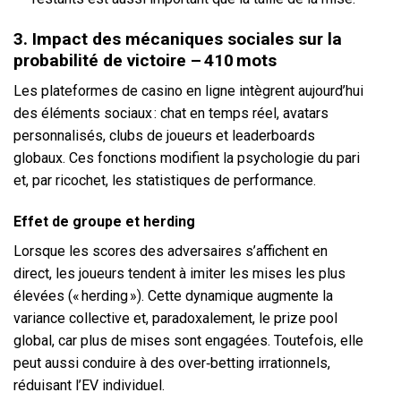
3. Impact des mécaniques sociales sur la
probabilité de victoire – 410 mots
Les plateformes de casino en ligne intègrent aujourd’hui
des éléments sociaux : chat en temps réel, avatars
personnalisés, clubs de joueurs et leaderboards
globaux. Ces fonctions modifient la psychologie du pari
et, par ricochet, les statistiques de performance.
Effet de groupe et herding
Lorsque les scores des adversaires s’affichent en
direct, les joueurs tendent à imiter les mises les plus
élevées (« herding »). Cette dynamique augmente la
variance collective et, paradoxalement, le prize pool
global, car plus de mises sont engagées. Toutefois, elle
peut aussi conduire à des over‑betting irrationnels,
réduisant l’EV individuel.