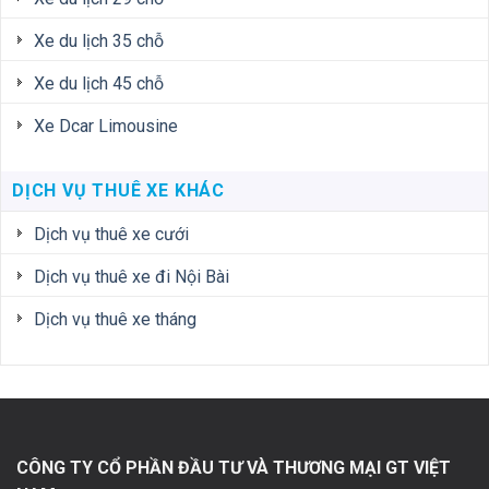
Xe du lịch 35 chỗ
Xe du lịch 45 chỗ
Xe Dcar Limousine
DỊCH VỤ THUÊ XE KHÁC
Dịch vụ thuê xe cưới
Dịch vụ thuê xe đi Nội Bài
Dịch vụ thuê xe tháng
CÔNG TY CỔ PHẦN ĐẦU TƯ VÀ THƯƠNG MẠI GT VIỆT