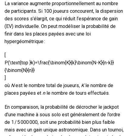
La variance augmente proportionnellement au nombre
de participants. Si 100 joueurs concourent, la dispersion
des scores s’élargit, ce qui réduit l’espérance de gain
(EV) individuelle. On peut modéliser la probabilité de
finir dans les places payées avec une loi
hypergéométrique :
[
P(\text{top }k)=\frac{\binom{K}{k}\binom{N-K}{n-k}}
{\binom{N}{n}}
]
où
N
est le nombre total de joueurs,
K
le nombre de
places payées et
n
le nombre de tours effectués.
En comparaison, la probabilité de décrocher le jackpot
d’une machine à sous solo est généralement de l’ordre
de 1 / 5 000 000, soit une probabilité bien plus faible
mais avec un gain unique astronomique. Dans un tournoi,