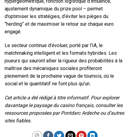
hypergéométrique, fonction logistique d’influence,
ajustement dynamique du prize pool – permet
d’optimiser les stratégies, d’éviter les pièges du
“herding” et de maximiser le retour sur chaque euro
engagé.
Le secteur continue d’évoluer, porté par l’IA, le
matchmaking intelligent et les formats hybrides. Les
joueurs qui sauront allier la rigueur des probabilités à la
maîtrise des mécaniques sociales profiteront
pleinement de la prochaine vague de tournois, où le
social et le quantitatif ne font plus qu’un.
Cet article a été rédigé à titre informatif. Pour explorer
davantage le paysage du casino français, consulter les
ressources proposées par Pontdarc Ardeche ou d’autres
sites fiables.