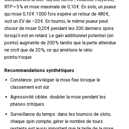
RTP = 5 % et mise maximale de 0,10 €. En solo, un joueur
qui mise 0,10 € 1 000 fois espère un retour de 480 €,
soit un EV de –20 €. En tournoi, le même joueur peut
choisir de miser 0,20 € pendant les 200 derniers spins
lorsqu’il est en retard. Le gain additionnel potentiel (en
points) augmente de 200 % tandis que la perte attendue
ne croît que de 20 %, ce qui améliore le ratio
points/risque.
Recommandations synthétiques
Constance : privilégier la mise fixe lorsque le
classement est sûr.
Agressivité ciblée : doubler la mise pendant les
phases critiques.
Surveillance du temps : dans les tournois de slots,
chaque spin compte; gérer le nombre de tours
restants est aussi important que la taille de la mise.