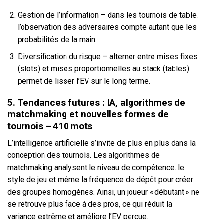
Gestion de l’information – dans les tournois de table,
l’observation des adversaires compte autant que les
probabilités de la main.
Diversification du risque – alterner entre mises fixes
(slots) et mises proportionnelles au stack (tables)
permet de lisser l’EV sur le long terme.
5. Tendances futures : IA, algorithmes de
matchmaking et nouvelles formes de
tournois – 410 mots
L’intelligence artificielle s’invite de plus en plus dans la
conception des tournois. Les algorithmes de
matchmaking analysent le niveau de compétence, le
style de jeu et même la fréquence de dépôt pour créer
des groupes homogènes. Ainsi, un joueur « débutant » ne
se retrouve plus face à des pros, ce qui réduit la
variance extrême et améliore l’EV perçue.