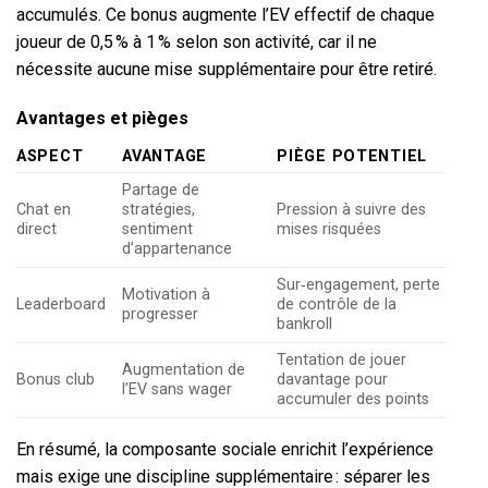
accumulés. Ce bonus augmente l’EV effectif de chaque
joueur de 0,5 % à 1 % selon son activité, car il ne
nécessite aucune mise supplémentaire pour être retiré.
Avantages et pièges
ASPECT
AVANTAGE
PIÈGE POTENTIEL
Partage de
Chat en
stratégies,
Pression à suivre des
direct
sentiment
mises risquées
d’appartenance
Sur‑engagement, perte
Motivation à
Leaderboard
de contrôle de la
progresser
bankroll
Tentation de jouer
Augmentation de
Bonus club
davantage pour
l’EV sans wager
accumuler des points
En résumé, la composante sociale enrichit l’expérience
mais exige une discipline supplémentaire : séparer les