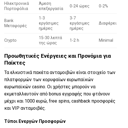
Ηλεκτρονικά
Άμεση
0-24 ώρες
0-2%
Πορτοφόλια
επεξεργασία
1-3
3-7
Bank
εργάσιμες
εργάσιμες
Διαφέρει
Μεταφορές
ημέρες
ημέρες
15-30 λεπτά
Crypto
1-2 h
Minimal
της ώρας
Προωθητικές Ενέργειες και Προνόμια για
Παίκτες
Τα ελκυστικά πακέτα ανταμοιβών είναι στοιχείο των
πλατφορμών των κορυφαίων ευρωπαϊκών
ευρωπαϊκών casino. Οι χρήστες μπορούν να
εκμεταλλευτούν από bonus εγγραφής που φτάνουν
μέχρι και 1000 ευρώ, free spins, cashback προσφορές
και VIP ανταμοιβές.
Τύποι Ενεργών Προσφορών