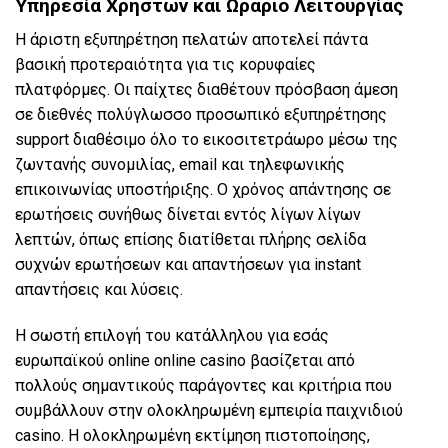
Υπηρεσία Χρηστών και Ωράριο Λειτουργίας
Η άριστη εξυπηρέτηση πελατών αποτελεί πάντα
βασική προτεραιότητα για τις κορυφαίες
πλατφόρμες. Οι παίχτες διαθέτουν πρόσβαση άμεση
σε διεθνές πολύγλωσσο προσωπικό εξυπηρέτησης
support διαθέσιμο όλο το εικοσιτετράωρο μέσω της
ζωντανής συνομιλίας, email και τηλεφωνικής
επικοινωνίας υποστήριξης. Ο χρόνος απάντησης σε
ερωτήσεις συνήθως δίνεται εντός λίγων λίγων
λεπτών, όπως επίσης διατίθεται πλήρης σελίδα
συχνών ερωτήσεων και απαντήσεων για instant
απαντήσεις και λύσεις.
Η σωστή επιλογή του κατάλληλου για εσάς
ευρωπαϊκού online online casino βασίζεται από
πολλούς σημαντικούς παράγοντες και κριτήρια που
συμβάλλουν στην ολοκληρωμένη εμπειρία παιχνιδιού
casino. Η ολοκληρωμένη εκτίμηση πιστοποίησης,