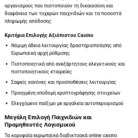
οργανισμούς που πιστοποιούν τη δικαιοσύνη και
διαφάνεια των τυχερών παιχνιδιών και τα ποσοστά
πληρωμής απόδοσης.
Κριτήρια Επιλογής Αξιόπιστου Casino
Νόμιμη άδεια λειτουργίας δραστηριοποίησης από
Ευρωπαϊκή αρχή ρύθμισης
Πιστοποιητικά από ανεξάρτητους ελεγκτικούς και
πιστοποιητικούς εταιρείες
Σαφείς κανόνες και προϋποθέσεις λειτουργίας
Προηγμένη υποδομή κρυπτογράφησης στοιχείων
Ελεγχόμενο παίξιμο με εργαλεία αυτοπεριορισμού
Μεγάλη Επιλογή Παιχνιδιών και
Προμηθευτές Λογισμικού
Τα κορυφαία ευρωπαϊκά διαδικτυακά online casino