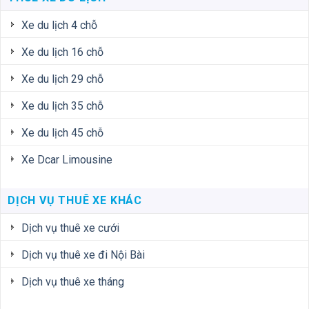
Xe du lịch 4 chỗ
Xe du lịch 16 chỗ
Xe du lịch 29 chỗ
Xe du lịch 35 chỗ
Xe du lịch 45 chỗ
Xe Dcar Limousine
DỊCH VỤ THUÊ XE KHÁC
Dịch vụ thuê xe cưới
Dịch vụ thuê xe đi Nội Bài
Dịch vụ thuê xe tháng