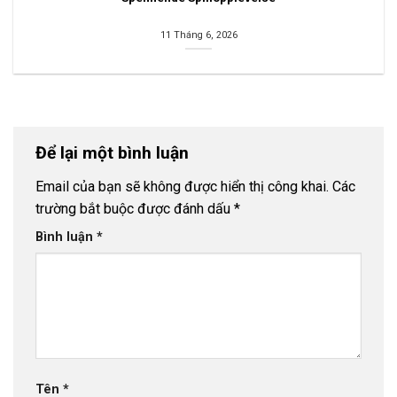
11 Tháng 6, 2026
Để lại một bình luận
Email của bạn sẽ không được hiển thị công khai.
Các
trường bắt buộc được đánh dấu
*
Bình luận
*
Tên
*