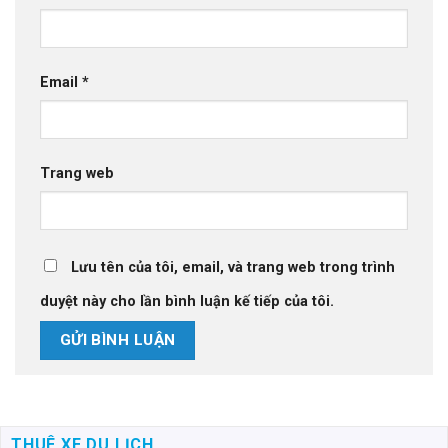
Email
*
Trang web
Lưu tên của tôi, email, và trang web trong trình
duyệt này cho lần bình luận kế tiếp của tôi.
THUÊ XE DU LỊCH