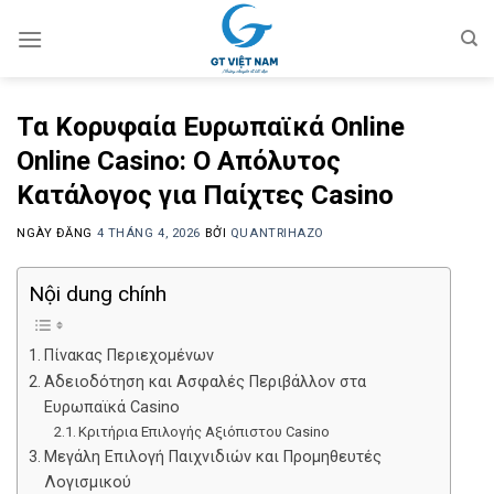
Chuyển
đến
nội
dung
Τα Κορυφαία Ευρωπαϊκά Online
Online Casino: Ο Απόλυτος
Κατάλογος για Παίχτες Casino
NGÀY ĐĂNG
4 THÁNG 4, 2026
BỞI
QUANTRIHAZO
Nội dung chính
Πίνακας Περιεχομένων
Αδειοδότηση και Ασφαλές Περιβάλλον στα
Ευρωπαϊκά Casino
Κριτήρια Επιλογής Αξιόπιστου Casino
Μεγάλη Επιλογή Παιχνιδιών και Προμηθευτές
Λογισμικού