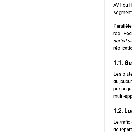
AV1 ou H
segments
Parallèle
réel. Re
sorted se
réplicat
1.1. Ge
Les plat
du joueur
prolonger
multi‑ap
1.2. L
Le trafic
de répart