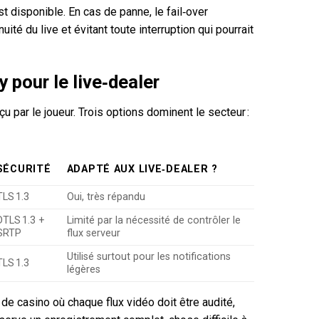
 disponible. En cas de panne, le fail‑over
té du live et évitant toute interruption qui pourrait
pour le live‑dealer
u par le joueur. Trois options dominent le secteur :
SÉCURITÉ
ADAPTÉ AUX LIVE‑DEALER ?
TLS 1.3
Oui, très répandu
DTLS 1.3 +
Limité par la nécessité de contrôler le
SRTP
flux serveur
Utilisé surtout pour les notifications
TLS 1.3
légères
de casino où chaque flux vidéo doit être audité,