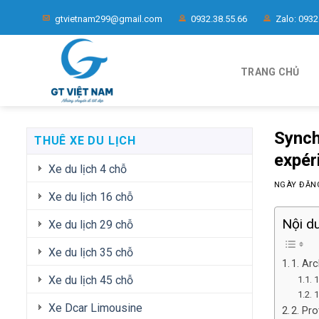
Chuyển
gtvietnam299@gmail.com
0932.38.55.66
Zalo: 0932
đến
nội
dung
TRANG CHỦ
Synch
THUÊ XE DU LỊCH
expéri
Xe du lịch 4 chỗ
NGÀY ĐĂ
Xe du lịch 16 chỗ
Nội d
Xe du lịch 29 chỗ
Xe du lịch 35 chỗ
1. Arc
Xe du lịch 45 chỗ
1
1
Xe Dcar Limousine
2. Pr