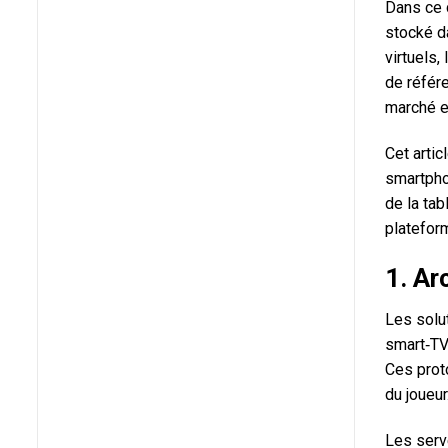
Dans ce c
stocké da
virtuels,
de référ
marché e
Cet artic
smartphon
de la tab
platefor
1. Ar
Les solut
smart‑TV
Ces prot
du joueur
Les serve