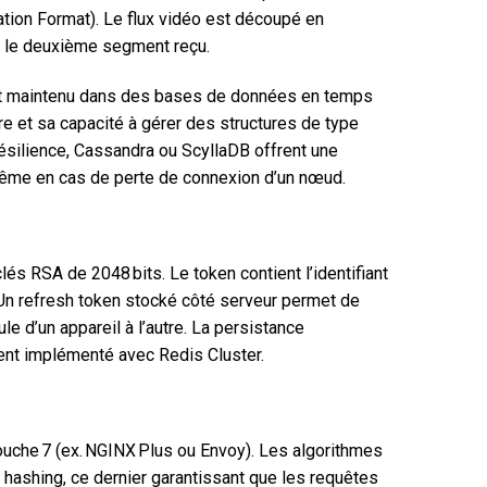
ion Format). Le flux vidéo est découpé en
s le deuxième segment reçu.
) est maintenu dans des bases de données en temps
 et sa capacité à gérer des structures de type
résilience, Cassandra ou ScyllaDB offrent une
 même en cas de perte de connexion d’un nœud.
 RSA de 2048 bits. Le token contient l’identifiant
. Un refresh token stocké côté serveur permet de
le d’un appareil à l’autre. La persistance
ent implémenté avec Redis Cluster.
couche 7 (ex. NGINX Plus ou Envoy). Les algorithmes
t hashing, ce dernier garantissant que les requêtes