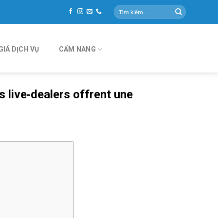
Tìm
kiếm:
GIÁ DỊCH VỤ
CẨM NANG
 live‑dealers offrent une