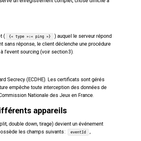
nserve un enregistrement complet, chose difficile à
t (
) auquel le serveur répond
{« type »:« ping »}
ent sans réponse, le client déclenche une procédure
 l’event sourcing (voir section 3).
ward Secrecy (ECDHE). Les certificats sont gérés
cture empêche toute interception des données de
a Commission Nationale des Jeux en France.
différents appareils
plit, double down, tirage) devient un événement
possède les champs suivants :
,
eventId