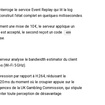
terroge le service Event Replay qui lit la log
onstruit l’état complet en quelques millisecondes.
ément une mise de 10 €, le serveur applique un
 est accepté, le second reçoit un code
409
se.
erveur analyse le bandwidth estimator du client
s (Wi‑Fi 5 GHz).
ssion par rapport à H.264, réduisant la
20 ms du moment où le croupier appuie sur le
 exigences de la UK Gambling Commission, qui stipule
éviter toute perception de désavantage.