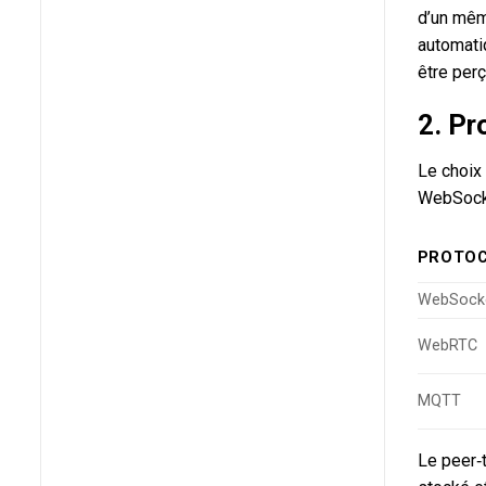
d’un même
automatiq
être per
2. Pr
Le choix 
WebSock
PROTO
WebSock
WebRTC
MQTT
Le peer‑t