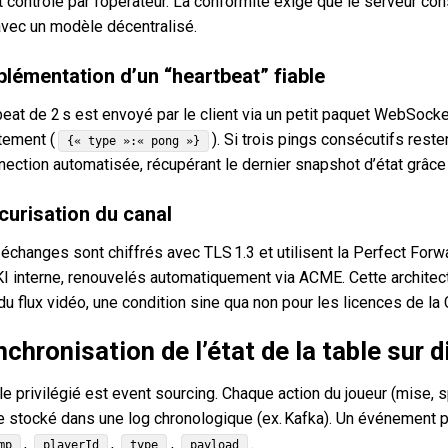
 contrôlé par l’opérateur. La conformité exige que le serveur co
avec un modèle décentralisé.
plémentation d’un “heartbeat” fiable
eat de 2 s est envoyé par le client via un petit paquet WebSocke
ement (
). Si trois pings consécutifs rest
{« type »:« pong »}
ection automatisée, récupérant le dernier snapshot d’état grâce à
curisation du canal
échanges sont chiffrés avec TLS 1.3 et utilisent la Perfect For
KI interne, renouvelés automatiquement via ACME. Cette archite
du flux vidéo, une condition sine qua non pour les licences de l
nchronisation de l’état de la table sur 
 privilégié est event sourcing. Chaque action du joueur (mise, s
 stocké dans une log chronologique (ex. Kafka). Un événement 
,
,
,
.
mp
playerId
type
payload