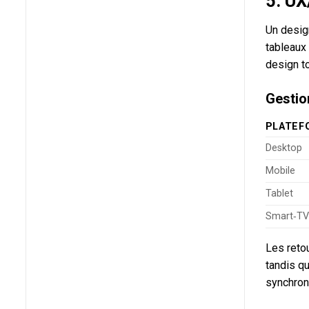
5. UX
Un desig
tableaux
design t
Gestio
PLATEF
Desktop
Mobile
Tablet
Smart‑TV
Les reto
tandis qu
synchron