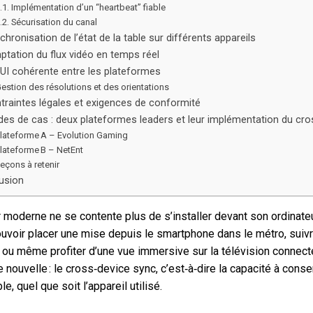
.1. Implémentation d’un “heartbeat” fiable
.2. Sécurisation du canal
chronisation de l’état de la table sur différents appareils
aptation du flux vidéo en temps réel
/UI cohérente entre les plateformes
estion des résolutions et des orientations
ntraintes légales et exigences de conformité
udes de cas : deux plateformes leaders et leur implémentation du cros
lateforme A – Evolution Gaming
lateforme B – NetEnt
eçons à retenir
usion
 moderne ne se contente plus de s’installer devant son ordinateu
ouvoir placer une mise depuis le smartphone dans le métro, suiv
 ou même profiter d’une vue immersive sur la télévision connect
 nouvelle : le cross‑device sync, c’est‑à‑dire la capacité à conse
le, quel que soit l’appareil utilisé.