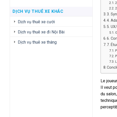
2
2
DỊCH VỤ THUÊ XE KHÁC
3. Syn
4. Ad
Dịch vụ thuê xe cưới
5. UX
Dịch vụ thuê xe đi Nội Bài
G
6. Co
Dịch vụ thuê xe tháng
7. Ét
P
P
L
Concl
Le joueur
Il veut p
du salon,
technique
perceptib