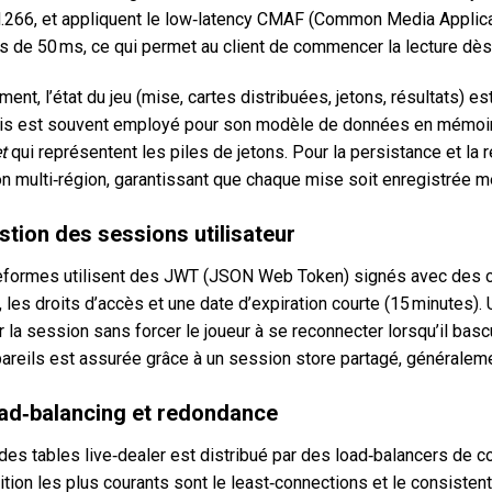
.266, et appliquent le low‑latency CMAF (Common Media Applicat
 de 50 ms, ce qui permet au client de commencer la lecture dè
ment, l’état du jeu (mise, cartes distribuées, jetons, résultats
dis est souvent employé pour son modèle de données en mémoire
t
qui représentent les piles de jetons. Pour la persistance et la 
ion multi‑région, garantissant que chaque mise soit enregistrée
stion des sessions utilisateur
eformes utilisent des JWT (JSON Web Token) signés avec des clés
, les droits d’accès et une date d’expiration courte (15 minutes)
 la session sans forcer le joueur à se reconnecter lorsqu’il bascu
pareils est assurée grâce à un session store partagé, généralem
oad‑balancing et redondance
 des tables live‑dealer est distribué par des load‑balancers de 
ition les plus courants sont le least‑connections et le consisten