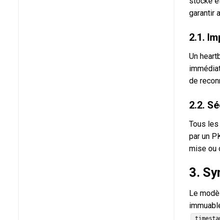
stocké et
garantir 
2.1. Im
Un heartb
immédiat
de reconn
2.2. Sé
Tous les 
par un P
mise ou 
3. Sy
Le modèle
immuable
timesta