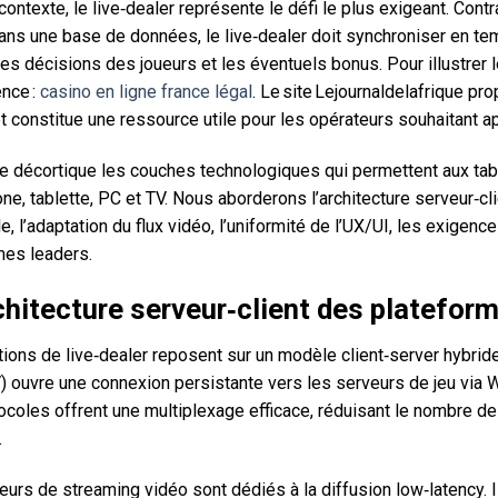
ontexte, le live‑dealer représente le défi le plus exigeant. Con
ns une base de données, le live‑dealer doit synchroniser en temp
 les décisions des joueurs et les éventuels bonus. Pour illustrer
ence :
casino en ligne france légal
. Le site Lejournaldelafrique p
t constitue une ressource utile pour les opérateurs souhaitant a
le décortique les couches technologiques qui permettent aux tabl
e, tablette, PC et TV. Nous aborderons l’architecture serveur‑clie
le, l’adaptation du flux vidéo, l’uniformité de l’UX/UI, les exigen
mes leaders.
chitecture serveur‑client des plateform
ions de live‑dealer reposent sur un modèle client‑server hybride.
) ouvre une connexion persistante vers les serveurs de jeu via 
ocoles offrent une multiplexage efficace, réduisant le nombre d
.
urs de streaming vidéo sont dédiés à la diffusion low‑latency. 