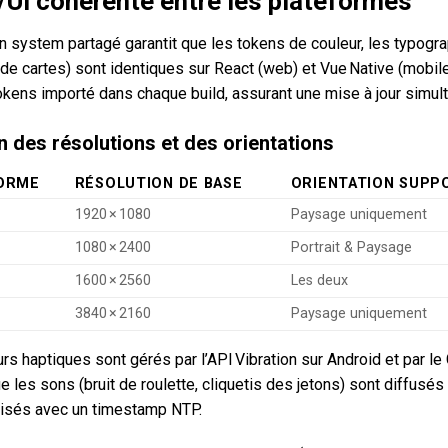
/UI cohérente entre les plateformes
n system partagé garantit que les tokens de couleur, les typogra
 de cartes) sont identiques sur React (web) et Vue Native (mobil
okens importé dans chaque build, assurant une mise à jour simul
n des résolutions et des orientations
ORME
RÉSOLUTION DE BASE
ORIENTATION SUPP
1920 × 1080
Paysage uniquement
1080 × 2400
Portrait & Paysage
1600 × 2560
Les deux
3840 × 2160
Paysage uniquement
urs haptiques sont gérés par l’API Vibration sur Android et par 
e les sons (bruit de roulette, cliquetis des jetons) sont diffusés
isés avec un timestamp NTP.