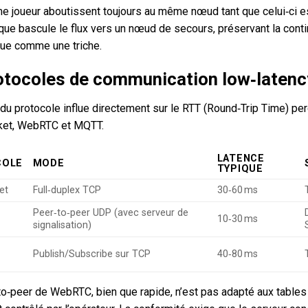
 joueur aboutissent toujours au même nœud tant que celui‑ci est
ue bascule le flux vers un nœud de secours, préservant la continui
çue comme une triche.
otocoles de communication low‑latency 
du protocole influe directement sur le RTT (Round‑Trip Time) perç
et, WebRTC et MQTT.
LATENCE
COLE
MODE
TYPIQUE
et
Full‑duplex TCP
30‑60 ms
Peer‑to‑peer UDP (avec serveur de
10‑30 ms
signalisation)
Publish/Subscribe sur TCP
40‑80 ms
o‑peer de WebRTC, bien que rapide, n’est pas adapté aux tables 