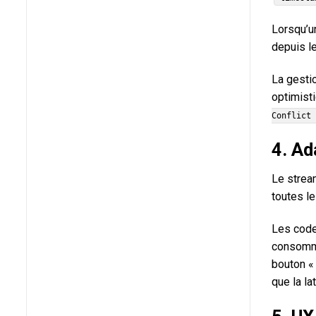
Lorsqu’un
depuis l
La gestio
optimisti
Conflict
4. Ad
Le strea
toutes le
Les code
consomma
bouton « 
que la la