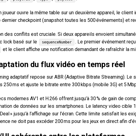
 joueur ouvre la même table sur un deuxième appareil, le client in
e dernier checkpoint (snapshot toutes les 500 événements) et rec
n des conflits est cruciale. Si deux appareils envoient simultan
c lock basé sur le
. Le premier événement reçu
sequenceNumber
et le client affiche une notification demandant de rafraîchir la mi
aptation du flux vidéo en temps réel
ming adaptatif repose sur ABR (Adaptive Bitrate Streaming). Le s
s 250 ms et ajuste le bitrate entre 300 kbps (mobile 3G) et 5 Mbp
cs modernes AV1 et H.266 offrent jusqu’à 30 % de gain de compre
tion de données sur les smartphones. Le latency video cible 1
Deal » jusqu’à l’affichage sur l’écran. Cette limite satisfait les
tence ne doit pas excéder 200 ms pour les jeux en direct afin d’