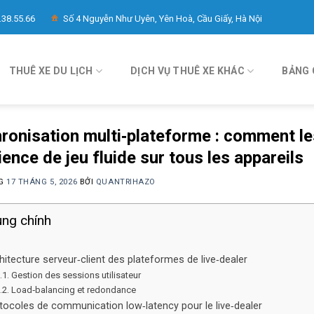
.38.55.66
Số 4 Nguyễn Như Uyên, Yên Hoà, Cầu Giấy, Hà Nội
THUÊ XE DU LỊCH
DỊCH VỤ THUÊ XE KHÁC
BẢNG 
ronisation multi‑plateforme : comment les
ence de jeu fluide sur tous les appareils
NG
17 THÁNG 5, 2026
BỞI
QUANTRIHAZO
ung chính
hitecture serveur‑client des plateformes de live‑dealer
.1. Gestion des sessions utilisateur
.2. Load‑balancing et redondance
otocoles de communication low‑latency pour le live‑dealer