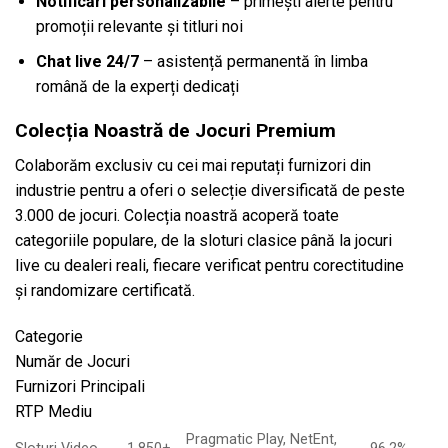
Notificări personalizabile
– primești alerte pentru
promoții relevante și titluri noi
Chat live 24/7
– asistență permanentă în limba
română de la experți dedicați
Colecția Noastră de Jocuri Premium
Colaborăm exclusiv cu cei mai reputați furnizori din
industrie pentru a oferi o selecție diversificată de peste
3.000 de jocuri. Colecția noastră acoperă toate
categoriile populare, de la sloturi clasice până la jocuri
live cu dealeri reali, fiecare verificat pentru corectitudine
și randomizare certificată.
Categorie
Număr de Jocuri
Furnizori Principali
RTP Mediu
Pragmatic Play, NetEnt,