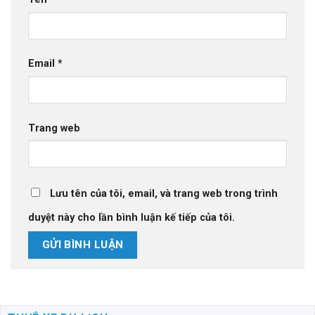
Email
*
Trang web
Lưu tên của tôi, email, và trang web trong trình
duyệt này cho lần bình luận kế tiếp của tôi.