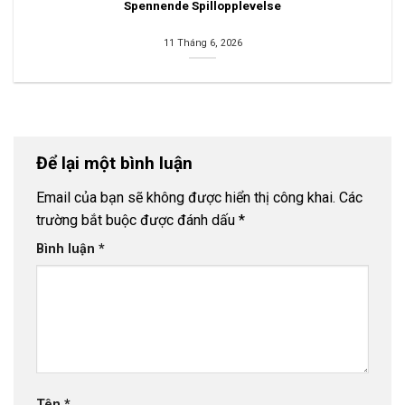
Spennende Spillopplevelse
11 Tháng 6, 2026
Để lại một bình luận
Email của bạn sẽ không được hiển thị công khai.
Các
trường bắt buộc được đánh dấu
*
Bình luận
*
Tên
*