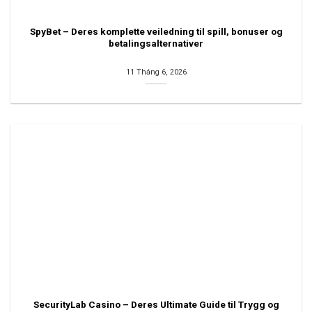
SpyBet – Deres komplette veiledning til spill, bonuser og
betalingsalternativer
11 Tháng 6, 2026
SecurityLab Casino – Deres Ultimate Guide til Trygg og