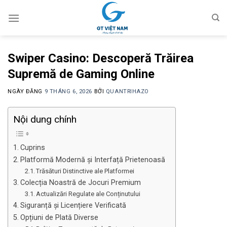
Chuyển
đến
nội
dung
Swiper Casino: Descoperă Trăirea
Supremă de Gaming Online
NGÀY ĐĂNG
9 THÁNG 6, 2026
BỞI
QUANTRIHAZO
Nội dung chính
Cuprins
Platformă Modernă și Interfață Prietenoasă
Trăsături Distinctive ale Platformei
Colecția Noastră de Jocuri Premium
Actualizări Regulate ale Conținutului
Siguranță și Licențiere Verificată
Opțiuni de Plată Diverse