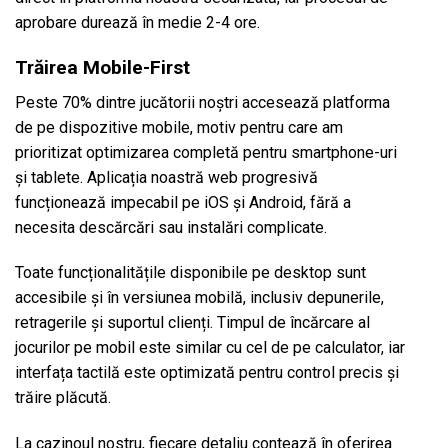
aprobare durează în medie 2-4 ore.
Trăirea Mobile-First
Peste 70% dintre jucătorii noștri accesează platforma
de pe dispozitive mobile, motiv pentru care am
prioritizat optimizarea completă pentru smartphone-uri
și tablete. Aplicația noastră web progresivă
funcționează impecabil pe iOS și Android, fără a
necesita descărcări sau instalări complicate.
Toate funcționalitățile disponibile pe desktop sunt
accesibile și în versiunea mobilă, inclusiv depunerile,
retragerile și suportul clienți. Timpul de încărcare al
jocurilor pe mobil este similar cu cel de pe calculator, iar
interfața tactilă este optimizată pentru control precis și
trăire plăcută.
La cazinoul nostru, fiecare detaliu contează în oferirea