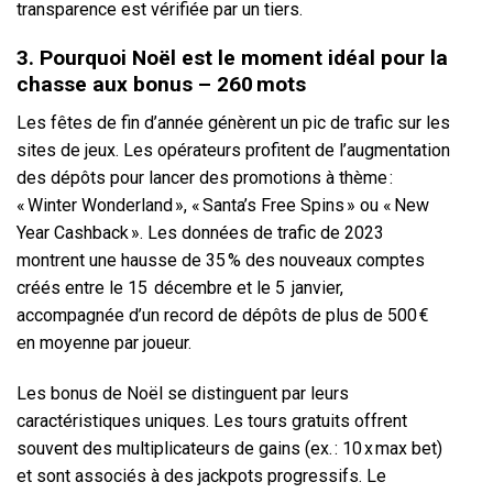
transparence est vérifiée par un tiers.
3. Pourquoi Noël est le moment idéal pour la
chasse aux bonus – 260 mots
Les fêtes de fin d’année génèrent un pic de trafic sur les
sites de jeux. Les opérateurs profitent de l’augmentation
des dépôts pour lancer des promotions à thème :
« Winter Wonderland », « Santa’s Free Spins » ou « New
Year Cashback ». Les données de trafic de 2023
montrent une hausse de 35 % des nouveaux comptes
créés entre le 15 décembre et le 5 janvier,
accompagnée d’un record de dépôts de plus de 500 €
en moyenne par joueur.
Les bonus de Noël se distinguent par leurs
caractéristiques uniques. Les tours gratuits offrent
souvent des multiplicateurs de gains (ex. : 10 x max bet)
et sont associés à des jackpots progressifs. Le