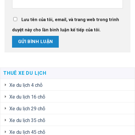
Lưu tên của tôi, email, và trang web trong trình
duyệt này cho lần bình luận kế tiếp của tôi.
THUÊ XE DU LỊCH
Xe du lịch 4 chỗ
Xe du lịch 16 chỗ
Xe du lịch 29 chỗ
Xe du lịch 35 chỗ
Xe du lịch 45 chỗ