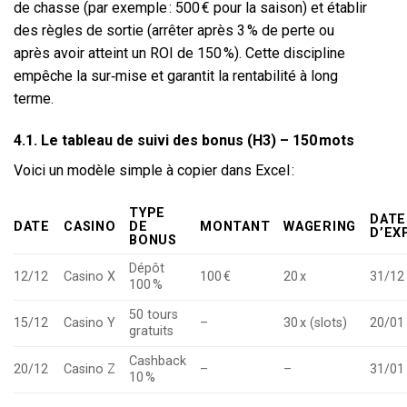
de chasse (par exemple : 500 € pour la saison) et établir
des règles de sortie (arrêter après 3 % de perte ou
après avoir atteint un ROI de 150 %). Cette discipline
empêche la sur‑mise et garantit la rentabilité à long
terme.
4.1. Le tableau de suivi des bonus (H3) – 150 mots
Voici un modèle simple à copier dans Excel :
TYPE
DATE
DATE
CASINO
DE
MONTANT
WAGERING
D’EX
BONUS
Dépôt
12/12
Casino X
100 €
20 x
31/12
100 %
50 tours
15/12
Casino Y
–
30 x (slots)
20/01
gratuits
Cashback
20/12
Casino Z
–
–
31/01
10 %