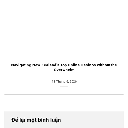
Navigating New Zealand’s Top Online Casinos Without the
Overwhelm
11 Tháng 6, 2026
Để lại một bình luận