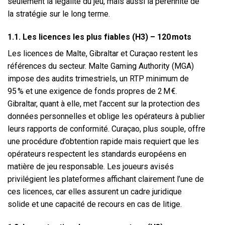
seulement la légalité du jeu, mais aussi la pérennité de
la stratégie sur le long terme.
1.1. Les licences les plus fiables (H3) – 120 mots
Les licences de Malte, Gibraltar et Curaçao restent les
références du secteur. Malte Gaming Authority (MGA)
impose des audits trimestriels, un RTP minimum de
95 % et une exigence de fonds propres de 2 M €.
Gibraltar, quant à elle, met l’accent sur la protection des
données personnelles et oblige les opérateurs à publier
leurs rapports de conformité. Curaçao, plus souple, offre
une procédure d’obtention rapide mais requiert que les
opérateurs respectent les standards européens en
matière de jeu responsable. Les joueurs avisés
privilégient les plateformes affichant clairement l’une de
ces licences, car elles assurent un cadre juridique
solide et une capacité de recours en cas de litige.