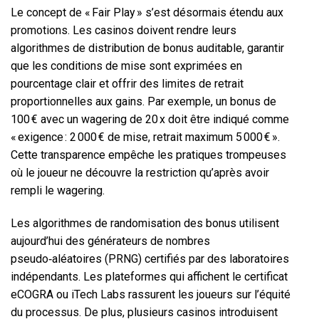
Le concept de « Fair Play » s’est désormais étendu aux
promotions. Les casinos doivent rendre leurs
algorithmes de distribution de bonus auditable, garantir
que les conditions de mise sont exprimées en
pourcentage clair et offrir des limites de retrait
proportionnelles aux gains. Par exemple, un bonus de
100 € avec un wagering de 20 x doit être indiqué comme
« exigence : 2 000 € de mise, retrait maximum 5 000 € ».
Cette transparence empêche les pratiques trompeuses
où le joueur ne découvre la restriction qu’après avoir
rempli le wagering.
Les algorithmes de randomisation des bonus utilisent
aujourd’hui des générateurs de nombres
pseudo‑aléatoires (PRNG) certifiés par des laboratoires
indépendants. Les plateformes qui affichent le certificat
eCOGRA ou iTech Labs rassurent les joueurs sur l’équité
du processus. De plus, plusieurs casinos introduisent