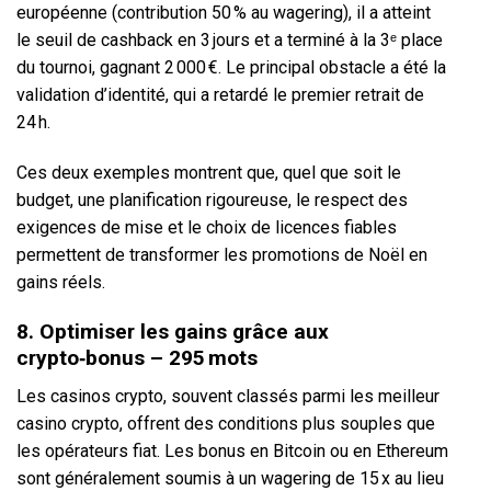
européenne (contribution 50 % au wagering), il a atteint
le seuil de cashback en 3 jours et a terminé à la 3ᵉ place
du tournoi, gagnant 2 000 €. Le principal obstacle a été la
validation d’identité, qui a retardé le premier retrait de
24 h.
Ces deux exemples montrent que, quel que soit le
budget, une planification rigoureuse, le respect des
exigences de mise et le choix de licences fiables
permettent de transformer les promotions de Noël en
gains réels.
8. Optimiser les gains grâce aux
crypto‑bonus – 295 mots
Les casinos crypto, souvent classés parmi les meilleur
casino crypto, offrent des conditions plus souples que
les opérateurs fiat. Les bonus en Bitcoin ou en Ethereum
sont généralement soumis à un wagering de 15 x au lieu