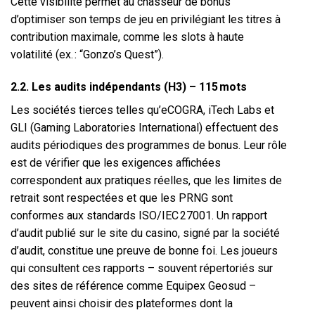
Cette visibilité permet au chasseur de bonus
d’optimiser son temps de jeu en privilégiant les titres à
contribution maximale, comme les slots à haute
volatilité (ex. : “Gonzo’s Quest”).
2.2. Les audits indépendants (H3) – 115 mots
Les sociétés tierces telles qu’eCOGRA, iTech Labs et
GLI (Gaming Laboratories International) effectuent des
audits périodiques des programmes de bonus. Leur rôle
est de vérifier que les exigences affichées
correspondent aux pratiques réelles, que les limites de
retrait sont respectées et que les PRNG sont
conformes aux standards ISO/IEC 27001. Un rapport
d’audit publié sur le site du casino, signé par la société
d’audit, constitue une preuve de bonne foi. Les joueurs
qui consultent ces rapports – souvent répertoriés sur
des sites de référence comme Equipex Geosud –
peuvent ainsi choisir des plateformes dont la