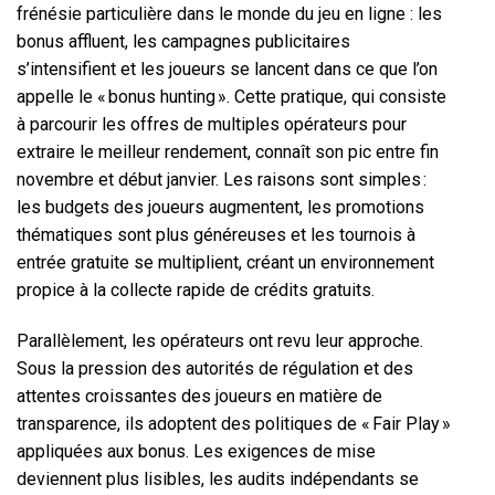
frénésie particulière dans le monde du jeu en ligne : les
bonus affluent, les campagnes publicitaires
s’intensifient et les joueurs se lancent dans ce que l’on
appelle le « bonus hunting ». Cette pratique, qui consiste
à parcourir les offres de multiples opérateurs pour
extraire le meilleur rendement, connaît son pic entre fin
novembre et début janvier. Les raisons sont simples :
les budgets des joueurs augmentent, les promotions
thématiques sont plus généreuses et les tournois à
entrée gratuite se multiplient, créant un environnement
propice à la collecte rapide de crédits gratuits.
Parallèlement, les opérateurs ont revu leur approche.
Sous la pression des autorités de régulation et des
attentes croissantes des joueurs en matière de
transparence, ils adoptent des politiques de « Fair Play »
appliquées aux bonus. Les exigences de mise
deviennent plus lisibles, les audits indépendants se