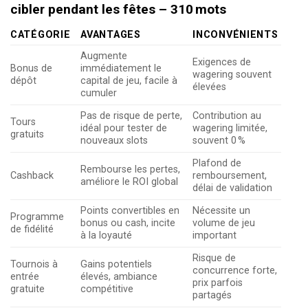
cibler pendant les fêtes – 310 mots
CATÉGORIE
AVANTAGES
INCONVÉNIENTS
Augmente
Exigences de
Bonus de
immédiatement le
wagering souvent
dépôt
capital de jeu, facile à
élevées
cumuler
Pas de risque de perte,
Contribution au
Tours
idéal pour tester de
wagering limitée,
gratuits
nouveaux slots
souvent 0 %
Plafond de
Rembourse les pertes,
Cashback
remboursement,
améliore le ROI global
délai de validation
Points convertibles en
Nécessite un
Programme
bonus ou cash, incite
volume de jeu
de fidélité
à la loyauté
important
Risque de
Tournois à
Gains potentiels
concurrence forte,
entrée
élevés, ambiance
prix parfois
gratuite
compétitive
partagés