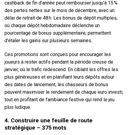
cashback de fin d’année peut rembourser jusqu’à 15 %
des pertes nettes sur le mois de décembre, avec un
délai de retrait de 48 h. Les bonus de dépôt multiples,
où chaque dépôt hebdomadaire déclenche un
pourcentage de bonus supplémentaire, permettent
d’étaler les gains sur plusieurs semaines.
Ces promotions sont conçues pour encourager les
joueurs à rester actifs pendant la période creuse de
janvier, où le trafic redescend. En ciblant les offres les
plus généreuses et en planifiant leurs dépôts autour
des dates de lancement, les chasseurs de bonus
peuvent maximiser le rendement de chaque euro investi,
tout en profitant de l’ambiance festive qui rend le jeu
plus ludique.
4. Construire une feuille de route
stratégique – 375 mots