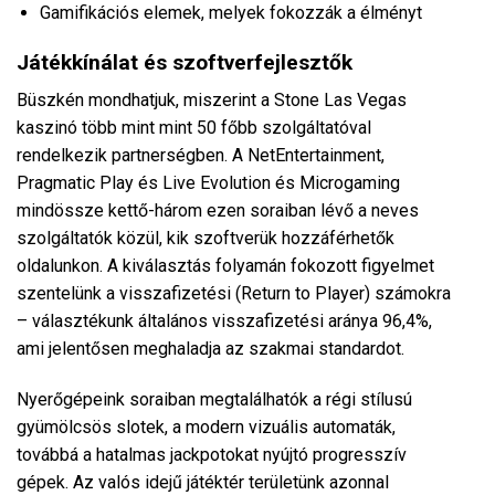
Gamifikációs elemek, melyek fokozzák a élményt
Játékkínálat és szoftverfejlesztők
Büszkén mondhatjuk, miszerint a Stone Las Vegas
kaszinó több mint mint 50 főbb szolgáltatóval
rendelkezik partnerségben. A NetEntertainment,
Pragmatic Play és Live Evolution és Microgaming
mindössze kettő-három ezen soraiban lévő a neves
szolgáltatók közül, kik szoftverük hozzáférhetők
oldalunkon. A kiválasztás folyamán fokozott figyelmet
szentelünk a visszafizetési (Return to Player) számokra
– választékunk általános visszafizetési aránya 96,4%,
ami jelentősen meghaladja az szakmai standardot.
Nyerőgépeink soraiban megtalálhatók a régi stílusú
gyümölcsös slotek, a modern vizuális automaták,
továbbá a hatalmas jackpotokat nyújtó progresszív
gépek. Az valós idejű játéktér területünk azonnal