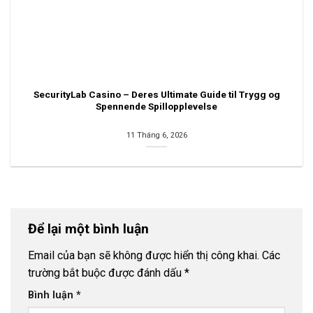
SecurityLab Casino – Deres Ultimate Guide til Trygg og
Spennende Spillopplevelse
11 Tháng 6, 2026
Để lại một bình luận
Email của bạn sẽ không được hiển thị công khai.
Các
trường bắt buộc được đánh dấu
*
Bình luận
*