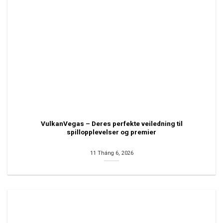
VulkanVegas – Deres perfekte veiledning til
spillopplevelser og premier
11 Tháng 6, 2026