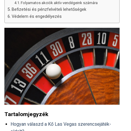
Folyamatos akciók aktív vendégeink számára
Befizetési és pénzfelvételi lehetőségek
Védelem és engedélyezés
Tartalomjegyzék
Hogyan válaszd a Kő Las Vegas szerencsejáték-