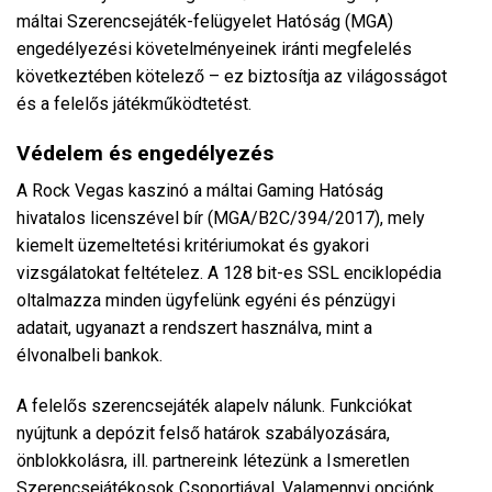
máltai Szerencsejáték-felügyelet Hatóság (MGA)
engedélyezési követelményeinek iránti megfelelés
következtében kötelező – ez biztosítja az világosságot
és a felelős játékműködtetést.
Védelem és engedélyezés
A Rock Vegas kaszinó a máltai Gaming Hatóság
hivatalos licenszével bír (MGA/B2C/394/2017), mely
kiemelt üzemeltetési kritériumokat és gyakori
vizsgálatokat feltételez. A 128 bit-es SSL enciklopédia
oltalmazza minden ügyfelünk egyéni és pénzügyi
adatait, ugyanazt a rendszert használva, mint a
élvonalbeli bankok.
A felelős szerencsejáték alapelv nálunk. Funkciókat
nyújtunk a depózit felső határok szabályozására,
önblokkolásra, ill. partnereink létezünk a Ismeretlen
Szerencsejátékosok Csoportjával. Valamennyi opciónk