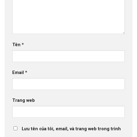
Tên
*
Email
*
Trang web
Lưu tên của tôi, email, và trang web trong trình