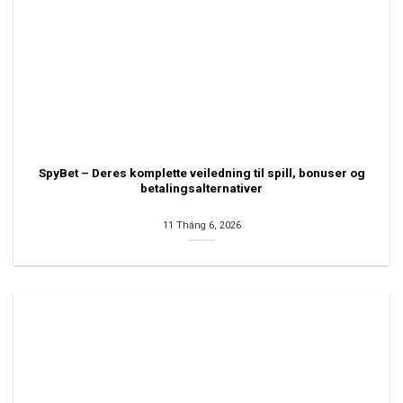
SpyBet – Deres komplette veiledning til spill, bonuser og
betalingsalternativer
11 Tháng 6, 2026