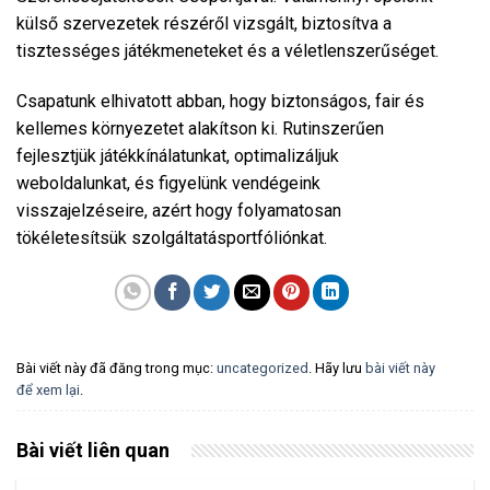
külső szervezetek részéről vizsgált, biztosítva a
tisztességes játékmeneteket és a véletlenszerűséget.
Csapatunk elhivatott abban, hogy biztonságos, fair és
kellemes környezetet alakítson ki. Rutinszerűen
fejlesztjük játékkínálatunkat, optimalizáljuk
weboldalunkat, és figyelünk vendégeink
visszajelzéseire, azért hogy folyamatosan
tökéletesítsük szolgáltatásportfóliónkat.
Bài viết này đã đăng trong mục:
uncategorized
. Hãy lưu
bài viết này
để xem lại
.
Bài viết liên quan