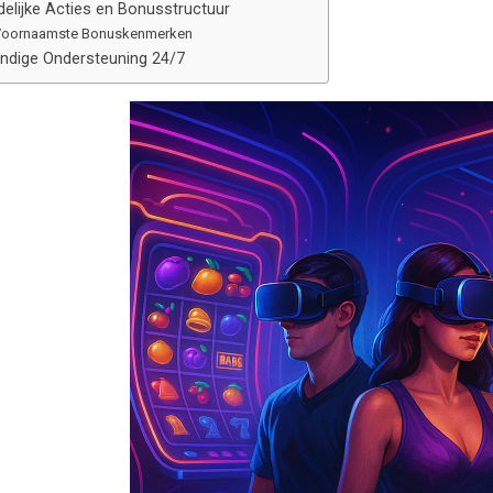
idelijke Acties en Bonusstructuur
oornaamste Bonuskenmerken
ndige Ondersteuning 24/7