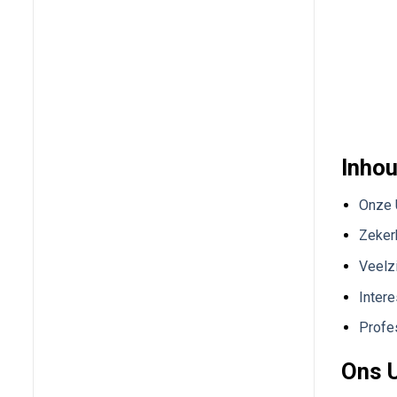
Inho
Onze 
Zeker
Veelz
Inter
Profe
Ons U