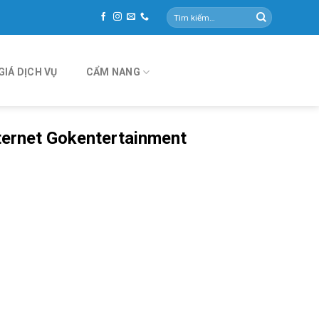
Tìm
kiếm:
GIÁ DỊCH VỤ
CẨM NANG
nternet Gokentertainment