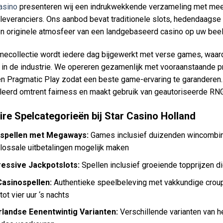
asino
presenteren wij een indrukwekkende verzameling met meer
leveranciers. Ons aanbod bevat traditionele slots, hedendaagse 
n originele atmosfeer van een landgebaseerd casino op uw bee
ecollectie wordt iedere dag bijgewerkt met verse games, waardo
 in de industrie. We opereren gezamenlijk met vooraanstaande p
n Pragmatic Play zodat een beste game-ervaring te garanderen. E
leerd omtrent fairness en maakt gebruik van geautoriseerde RN
ire Spelcategorieën bij Star Casino Holland
spellen met Megaways:
Games inclusief duizenden wincombi
olossale uitbetalingen mogelijk maken
essive Jackpotslots:
Spellen inclusief groeiende topprijzen d
Casinospellen:
Authentieke speelbeleving met vakkundige crou
tot vier uur ‘s nachts
landse Eenentwintig Varianten:
Verschillende varianten van h