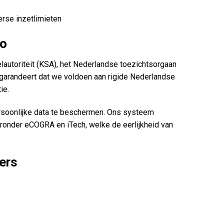
rse inzetlimieten
no
autoriteit (KSA), het Nederlandse toezichtsorgaan
garandeert dat we voldoen aan rigide Nederlandse
ie.
rsoonlijke data te beschermen. Ons systeem
aronder eCOGRA en iTech, welke de eerlijkheid van
ers