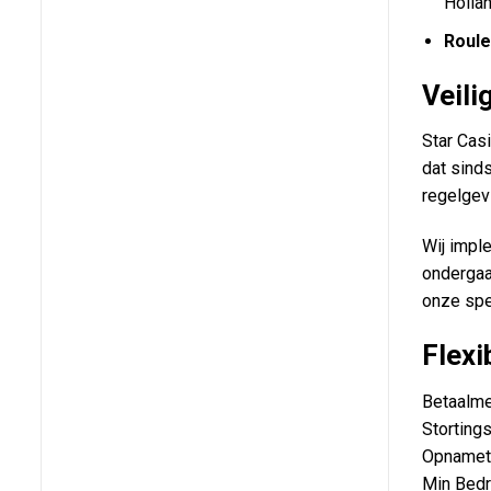
Holla
Roule
Veili
Star Cas
dat sind
regelgevi
Wij impl
ondergaa
onze spe
Flexi
Betaalm
Stortings
Opnameti
Min Bed