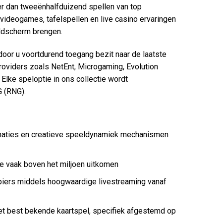
 dan tweeënhalfduizend spellen van top
videogames, tafelspellen en live casino ervaringen
ldscherm brengen.
or u voortdurend toegang bezit naar de laatste
roviders zoals NetEnt, Microgaming, Evolution
lke speloptie in ons collectie wordt
G (RNG).
naties en creatieve speeldynamiek mechanismen
ie vaak boven het miljoen uitkomen
piers middels hoogwaardige livestreaming vanaf
et best bekende kaartspel, specifiek afgestemd op