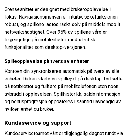
Grensesnittet er designet med brukeropplevelse i
fokus. Navigasjonsmenyen er intuitiv, søkefunksjonen
robust, og spillene lastes raskt selv på middels mobilt
nettverkshastighet. Over 95% av spillene våre er
tilgjengelige på mobilenheter, med identisk
funksjonalitet som desktop-versjonen.
Spilleopplevelse på tvers av enheter
Kontoen din synkroniseres automatisk på tvers av alle
enheter. Du kan starte en spilleøkt på desktop, fortsette
på nettbrettet og fullføre på mobiltelefonen uten noen
avbrudd i opplevelsen. Spillhistorikk, saldoinformasjon
og bonusprogresjon oppdateres i sanntid uavhengig av
hvilken enhet du bruker.
Kundeservice og support
Kundeserviceteamet vårt er tilgjengelig døgnet rundt via