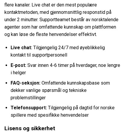
flere kanaler. Live chat er den mest populære
kontaktmetoden, med gjennomsnittlig responstid på
under 2 minutter. Supportteamet består av norsktalende
agenter som har omfattende kunnskap om plattformen
og kan løse de fleste henvendelser effektivt.
Live chat:
Tilgjengelig 24/7 med øyeblikkelig
kontakt til supportpersonell
E-post:
Svar innen 4-6 timer på hverdager, noe lengre
i helger
FAQ-seksjon:
Omfattende kunnskapsbase som
dekker vanlige spørsmål og tekniske
problemstillinger
Telefonsupport:
Tilgjengelig på dagtid for norske
spillere med spesifikke henvendelser
Lisens og sikkerhet