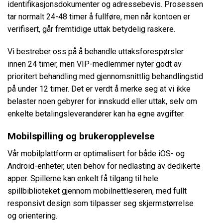
identifikasjonsdokumenter og adressebevis. Prosessen
tar normalt 24-48 timer å fullføre, men når kontoen er
verifisert, går fremtidige uttak betydelig raskere.
Vi bestreber oss på å behandle uttaksforespørsler
innen 24 timer, men VIP-medlemmer nyter godt av
prioritert behandling med gjennomsnittlig behandlingstid
på under 12 timer. Det er verdt å merke seg at vi ikke
belaster noen gebyrer for innskudd eller uttak, selv om
enkelte betalingsleverandører kan ha egne avgifter.
Mobilspilling og brukeropplevelse
Vår mobilplattform er optimalisert for både iOS- og
Android-enheter, uten behov for nedlasting av dedikerte
apper. Spillerne kan enkelt få tilgang til hele
spillbiblioteket gjennom mobilnettleseren, med fullt
responsivt design som tilpasser seg skjermstørrelse
og orientering.