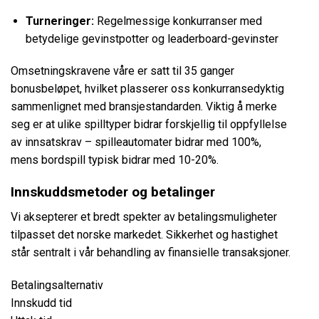
Turneringer:
Regelmessige konkurranser med
betydelige gevinstpotter og leaderboard-gevinster
Omsetningskravene våre er satt til 35 ganger
bonusbeløpet, hvilket plasserer oss konkurransedyktig
sammenlignet med bransjestandarden. Viktig å merke
seg er at ulike spilltyper bidrar forskjellig til oppfyllelse
av innsatskrav – spilleautomater bidrar med 100%,
mens bordspill typisk bidrar med 10-20%.
Innskuddsmetoder og betalinger
Vi aksepterer et bredt spekter av betalingsmuligheter
tilpasset det norske markedet. Sikkerhet og hastighet
står sentralt i vår behandling av finansielle transaksjoner.
Betalingsalternativ
Innskudd tid