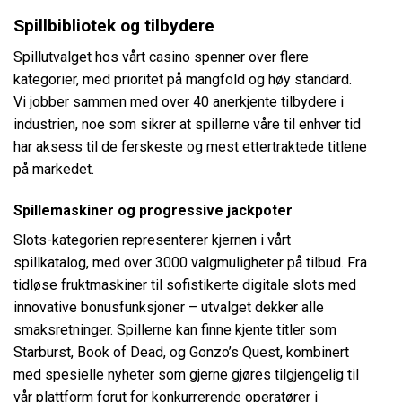
Spillbibliotek og tilbydere
Spillutvalget hos vårt casino spenner over flere
kategorier, med prioritet på mangfold og høy standard.
Vi jobber sammen med over 40 anerkjente tilbydere i
industrien, noe som sikrer at spillerne våre til enhver tid
har aksess til de ferskeste og mest ettertraktede titlene
på markedet.
Spillemaskiner og progressive jackpoter
Slots-kategorien representerer kjernen i vårt
spillkatalog, med over 3000 valgmuligheter på tilbud. Fra
tidløse fruktmaskiner til sofistikerte digitale slots med
innovative bonusfunksjoner – utvalget dekker alle
smaksretninger. Spillerne kan finne kjente titler som
Starburst, Book of Dead, og Gonzo’s Quest, kombinert
med spesielle nyheter som gjerne gjøres tilgjengelig til
vår plattform forut for konkurrerende operatører i