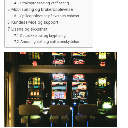
Uttaksprosess og verifisering
Mobilspilling og brukeropplevelse
Spilleopplevelse på tvers av enheter
Kundeservice og support
Lisens og sikkerhet
Datasikkerhet og kryptering
Ansvarlig spill og spillerbeskyttelse