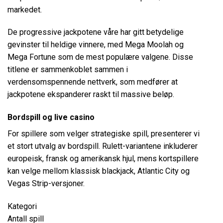
markedet.
De progressive jackpotene våre har gitt betydelige
gevinster til heldige vinnere, med Mega Moolah og
Mega Fortune som de mest populære valgene. Disse
titlene er sammenkoblet sammen i
verdensomspennende nettverk, som medfører at
jackpotene ekspanderer raskt til massive beløp.
Bordspill og live casino
For spillere som velger strategiske spill, presenterer vi
et stort utvalg av bordspill. Rulett-variantene inkluderer
europeisk, fransk og amerikansk hjul, mens kortspillere
kan velge mellom klassisk blackjack, Atlantic City og
Vegas Strip-versjoner.
Kategori
Antall spill