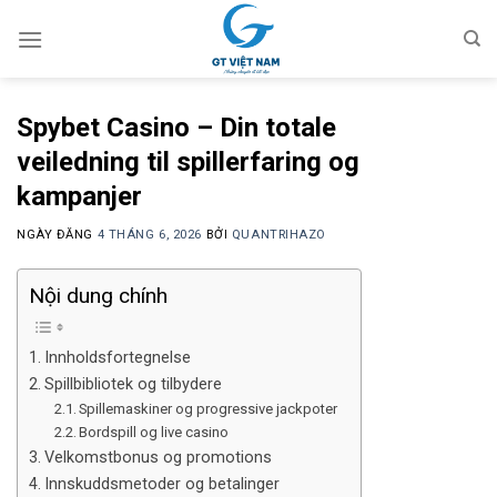
Chuyển
đến
nội
dung
Spybet Casino – Din totale
veiledning til spillerfaring og
kampanjer
NGÀY ĐĂNG
4 THÁNG 6, 2026
BỞI
QUANTRIHAZO
Nội dung chính
Innholdsfortegnelse
Spillbibliotek og tilbydere
Spillemaskiner og progressive jackpoter
Bordspill og live casino
Velkomstbonus og promotions
Innskuddsmetoder og betalinger