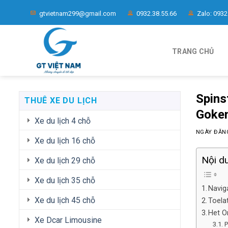
Chuyển
gtvietnam299@gmail.com
0932.38.55.66
Zalo: 0932
đến
nội
dung
TRANG CHỦ
Spins
THUÊ XE DU LỊCH
Goken
Xe du lịch 4 chỗ
NGÀY ĐĂ
Xe du lịch 16 chỗ
Nội d
Xe du lịch 29 chỗ
Xe du lịch 35 chỗ
Navig
Xe du lịch 45 chỗ
Toela
Het O
Xe Dcar Limousine
P