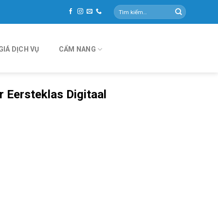
Tìm
kiếm:
GIÁ DỊCH VỤ
CẨM NANG
r Eersteklas Digitaal