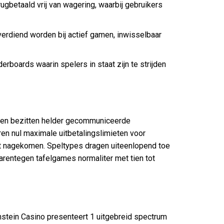
rugbetaald vrij van wagering, waarbij gebruikers
erdiend worden bij actief gamen, inwisselbaar
erboards waarin spelers in staat zijn te strijden
ngen bezitten helder gecommuniceerde
en nul maximale uitbetalingslimieten voor
jft nagekomen. Speltypes dragen uiteenlopend toe
arentegen tafelgames normaliter met tien tot
instein Casino presenteert 1 uitgebreid spectrum