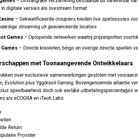
lgames
– Omvangrijke verzameling bestaande uit variërende varia
in digitale versies als livestream format
Casino
– Gekwalificeerde croupiers bieden live spelsessies voo
aardige streaming uit geavanceerde locaties
pot Games
– Oplopende netwerken waarbij prijzenpotten voortd
k Games
– Directe krasloten, bingo en overige directe spellen vo
rschappen met Toonaangevende Ontwikkelaars
hikken over exclusieve samenwerkingen gesloten met vooraansta
c, Evolution plus Yggdrasil Gaming. Bovengenoemde alliantie ver
plus speelbaarheid, doch ook eerlijke uitbetalingspercentages w
urs als eCOGRA en iTech Labs.
e
pellen
de Return
pulaire Provider