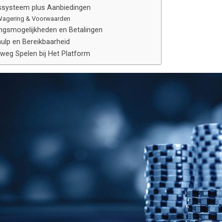
systeem plus Aanbiedingen
agering & Voorwaarden
ingsmogelijkheden en Betalingen
hulp en Bereikbaarheid
weg Spelen bij Het Platform