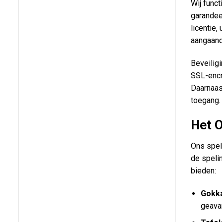
Wij func
garandee
licentie
aangaand
Beveilig
SSL-encr
Daarnaas
toegang.
Het O
Ons spel
de spelin
bieden:
Gokk
geava