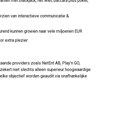
nten met blackjack, het wiel, baccara plus poker,
rzien van interactieve communicatie &
urend kunnen groeien naar vele miljoenen EUR
or extra plezier
ande providers zoals NetEnt AB, Play’n GO,
zekert niet slechts alleen superieur hoogwaardige
elke objectief worden geaudit via onafhankelijke