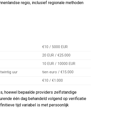
nnenlandse regio, inclusief regionale methoden
€10 / 5000 EUR
20 EUR / €25.000
10 EUR / 10000 EUR
twintig uur
tien euro / €15.000
€10 / €1.000
es, hoewel bepaalde providers zelfstandige
rende één dag behandeld volgend op verificatie
itieve tijd variabel is met persoonlijk