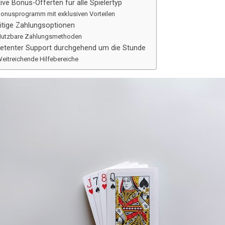
ive Bonus-Offerten für alle Spielertyp
onusprogramm mit exklusiven Vorteilen
eitige Zahlungsoptionen
utzbare Zahlungsmethoden
tenter Support durchgehend um die Stunde
eitreichende Hilfebereiche