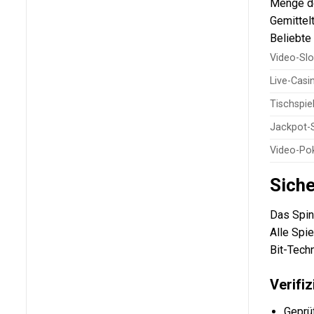
Menge de
Gemittel
Beliebte 
Video-Slo
Live-Casi
Tischspie
Jackpot-S
Video-Po
Siche
Das Spino
Alle Spi
Bit-Tech
Verifi
Geprü