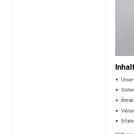
Inhal
Unser 
Sicher
Attrak
Viels
Erfah