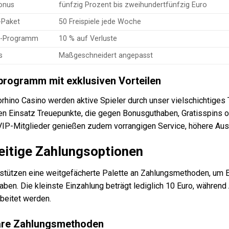
onus
fünfzig Prozent bis zweihundertfünfzig Euro
e-Paket
50 Freispiele jede Woche
k-Programm
10 % auf Verluste
s
Maßgeschneidert angepasst
rogramm mit exklusiven Vorteilen
orhino Casino werden aktive Spieler durch unser vielschichtiges 
en Einsatz Treuepunkte, die gegen Bonusguthaben, Gratisspins
VIP-Mitglieder genießen zudem vorrangigen Service, höhere Ausz
eitige Zahlungsoptionen
rstützen eine weitgefächerte Palette an Zahlungsmethoden, um 
aben. Die kleinste Einzahlung beträgt lediglich 10 Euro, währen
rbeitet werden.
are Zahlungsmethoden