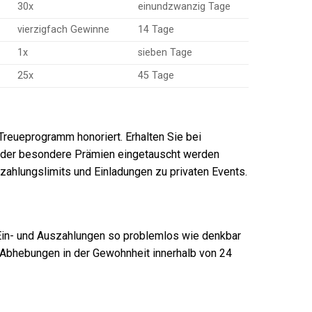
30x
einundzwanzig Tage
vierzigfach Gewinne
14 Tage
1x
sieben Tage
25x
45 Tage
Treueprogramm honoriert. Erhalten Sie bei
 oder besondere Prämien eingetauscht werden
ahlungslimits und Einladungen zu privaten Events.
Ein- und Auszahlungen so problemlos wie denkbar
d Abhebungen in der Gewohnheit innerhalb von 24