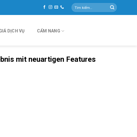
Tìm
kiếm:
GIÁ DỊCH VỤ
CẨM NANG
bnis mit neuartigen Features