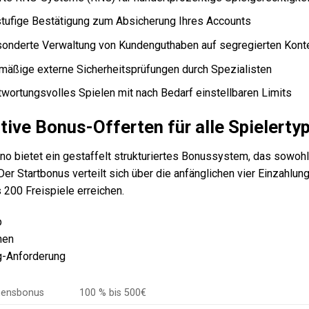
tufige Bestätigung zum Absicherung Ihres Accounts
onderte Verwaltung von Kundenguthaben auf segregierten Kont
mäßige externe Sicherheitsprüfungen durch Spezialisten
twortungsvolles Spielen mit nach Bedarf einstellbaren Limits
tive Bonus-Offerten für alle Spielerty
no bietet ein gestaffelt strukturiertes Bonussystem, das sowoh
 Der Startbonus verteilt sich über die anfänglichen vier Einzahl
 200 Freispiele erreichen.
p
nen
-Anforderung
ensbonus
100 % bis 500€