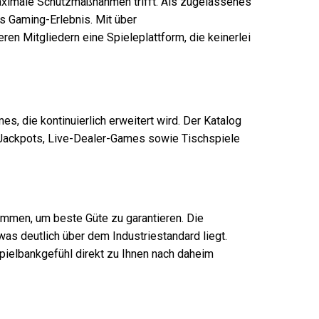
maximale Schutzmaßnahmen trifft. Als zugelassenes
s Gaming-Erlebnis. Mit über
ren Mitgliedern eine Spieleplattform, die keinerlei
s, die kontinuierlich erweitert wird. Der Katalog
 Jackpots, Live-Dealer-Games sowie Tischspiele
ammen, um beste Güte zu garantieren. Die
was deutlich über dem Industriestandard liegt.
Spielbankgefühl direkt zu Ihnen nach daheim