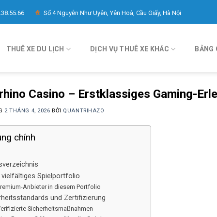
.38.55.66
Số 4 Nguyễn Như Uyên, Yên Hoà, Cầu Giấy, Hà Nội
THUÊ XE DU LỊCH
DỊCH VỤ THUÊ XE KHÁC
BẢNG 
rhino Casino – Erstklassiges Gaming-Erle
NG
2 THÁNG 4, 2026
BỞI
QUANTRIHAZO
ung chính
tsverzeichnis
vielfältiges Spielportfolio
remium-Anbieter in diesem Portfolio
rheitsstandards und Zertifizierung
erifizierte Sicherheitsmaßnahmen