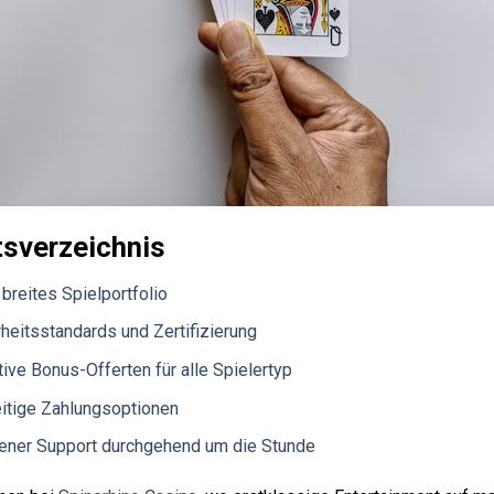
tsverzeichnis
breites Spielportfolio
heitsstandards und Zertifizierung
tive Bonus-Offerten für alle Spielertyp
eitige Zahlungsoptionen
rener Support durchgehend um die Stunde