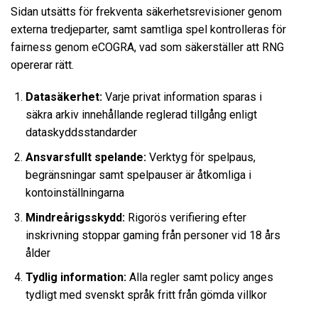
Sidan utsätts för frekventa säkerhetsrevisioner genom
externa tredjeparter, samt samtliga spel kontrolleras för
fairness genom eCOGRA, vad som säkerställer att RNG
opererar rätt.
Datasäkerhet:
Varje privat information sparas i
säkra arkiv innehållande reglerad tillgång enligt
dataskyddsstandarder
Ansvarsfullt spelande:
Verktyg för spelpaus,
begränsningar samt spelpauser är åtkomliga i
kontoinställningarna
Mindreårigsskydd:
Rigorös verifiering efter
inskrivning stoppar gaming från personer vid 18 års
ålder
Tydlig information:
Alla regler samt policy anges
tydligt med svenskt språk fritt från gömda villkor