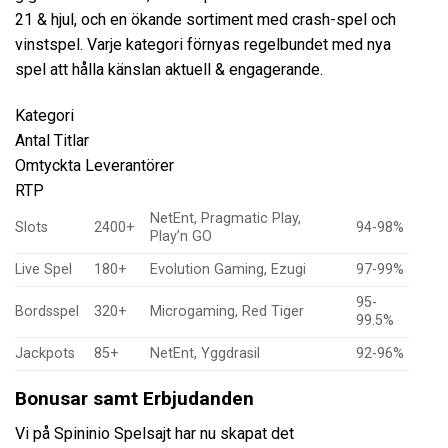
21 & hjul, och en ökande sortiment med crash-spel och
vinstspel. Varje kategori förnyas regelbundet med nya
spel att hålla känslan aktuell & engagerande.
Kategori
Antal Titlar
Omtyckta Leverantörer
RTP
NetEnt, Pragmatic Play,
Slots
2400+
94-98%
Play’n GO
Live Spel
180+
Evolution Gaming, Ezugi
97-99%
95-
Bordsspel
320+
Microgaming, Red Tiger
99.5%
Jackpots
85+
NetEnt, Yggdrasil
92-96%
Bonusar samt Erbjudanden
Vi på Spininio Spelsajt har nu skapat det