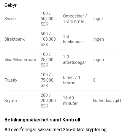
Gebyr
100 /
Omedelbar /
Swish
50,000
Inget
1-2 timmar
SEK
500 /
1-3
Direktbank
100,000
Ingen
bankdagar
SEK
100 /
1-3
Visa/Mastercard
25,000
Ingen
arbetsdagar
SEK
100 /
Direkt / 1
Trustly
75,000
0
timme
SEK
200 /
15-60
Krypto
200,000
Nätverksavgift
minuter
SEK
Betalningssäkerhet samt Kontroll
All överföringar säkras med 256-bitars kryptering,