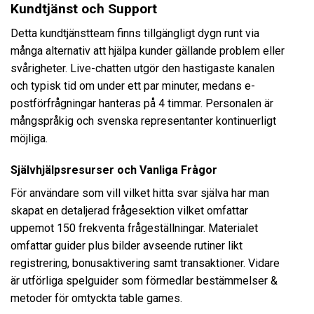
Kundtjänst och Support
Detta kundtjänstteam finns tillgängligt dygn runt via
många alternativ att hjälpa kunder gällande problem eller
svårigheter. Live-chatten utgör den hastigaste kanalen
och typisk tid om under ett par minuter, medans e-
postförfrågningar hanteras på 4 timmar. Personalen är
mångspråkig och svenska representanter kontinuerligt
möjliga.
Självhjälpsresurser och Vanliga Frågor
För användare som vill vilket hitta svar själva har man
skapat en detaljerad frågesektion vilket omfattar
uppemot 150 frekventa frågeställningar. Materialet
omfattar guider plus bilder avseende rutiner likt
registrering, bonusaktivering samt transaktioner. Vidare
är utförliga spelguider som förmedlar bestämmelser &
metoder för omtyckta table games.