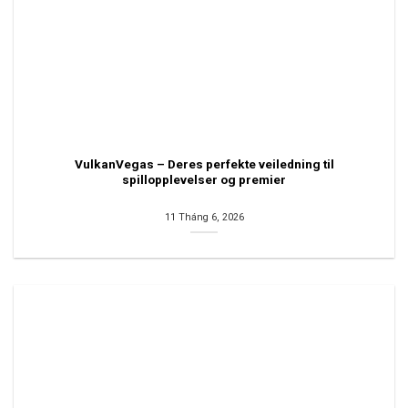
VulkanVegas – Deres perfekte veiledning til
spillopplevelser og premier
11 Tháng 6, 2026