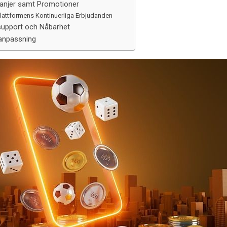
njer samt Promotioner
lattformens Kontinuerliga Erbjudanden
upport och Nåbarhet
anpassning