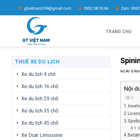
Chuyển
gtvietnam299@gmail.com
0932.38.55.66
Zalo: 0932
đến
nội
dung
TRANG CHỦ
Spini
THUÊ XE DU LỊCH
NGÀY ĐĂ
Xe du lịch 4 chỗ
Xe du lịch 16 chỗ
Nội d
Xe du lịch 29 chỗ
Innehå
Xe du lịch 35 chỗ
Licen
Spelb
Xe du lịch 45 chỗ
O
Xe Dcar Limousine
Betal