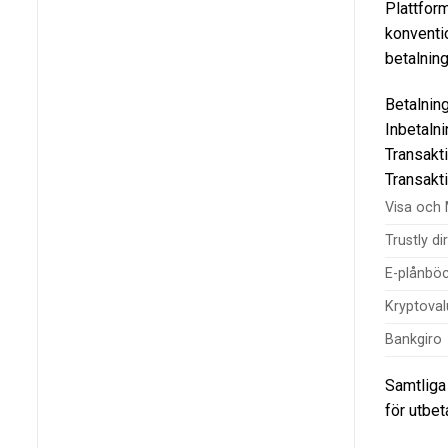
Plattform
konventio
betalnin
Betalning
Inbetaln
Transakt
Transakt
Visa och 
Trustly di
E-plånbö
Kryptoval
Bankgiro
Samtliga 
för utbet