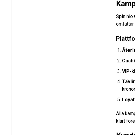
Kamp
Spininio
omfattar
Plattf
Återl
Cash
VIP-k
Tävli
krono
Loyal
Alla kamp
klart för