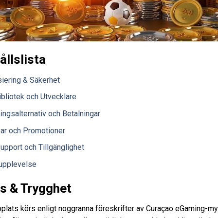
ållslista
siering & Säkerhet
ibliotek och Utvecklare
ingsalternativ och Betalningar
ar och Promotioner
upport och Tillgänglighet
upplevelse
s & Trygghet
lats körs enligt noggranna föreskrifter av Curaçao eGaming-mynd