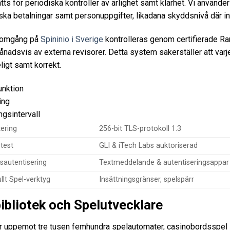
tts för periodiska kontroller av ärlighet samt klarhet. Vi använde
ka betalningar samt personuppgifter, likadana skyddsnivå där int
lomgång på
Spininio i Sverige
kontrolleras genom certifierade 
nadsvis av externa revisorer. Detta system säkerställer att varje 
igt samt korrekt.
nktion
ing
gsintervall
ering
256-bit TLS-protokoll 1.3
test
GLI & iTech Labs auktoriserad
sautentisering
Textmeddelande & autentiseringsappar
llt Spel-verktyg
Insättningsgränser, spelspärr
ibliotek och Spelutvecklare
 uppemot tre tusen femhundra spelautomater, casinobordsspel samt