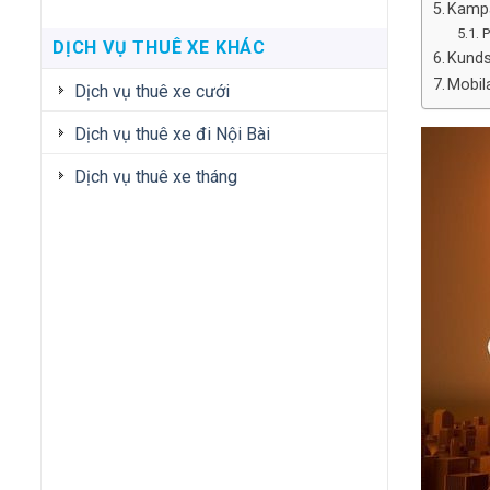
Kampa
P
DỊCH VỤ THUÊ XE KHÁC
Kunds
Mobil
Dịch vụ thuê xe cưới
Dịch vụ thuê xe đi Nội Bài
Dịch vụ thuê xe tháng