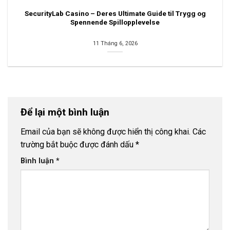
SecurityLab Casino – Deres Ultimate Guide til Trygg og
Spennende Spillopplevelse
11 Tháng 6, 2026
Để lại một bình luận
Email của bạn sẽ không được hiển thị công khai.
Các
trường bắt buộc được đánh dấu
*
Bình luận
*