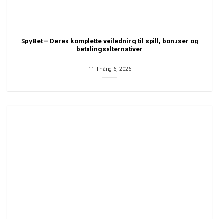
SpyBet – Deres komplette veiledning til spill, bonuser og
betalingsalternativer
11 Tháng 6, 2026