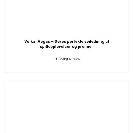
VulkanVegas – Deres perfekte veiledning til
spillopplevelser og premier
11 Tháng 6, 2026