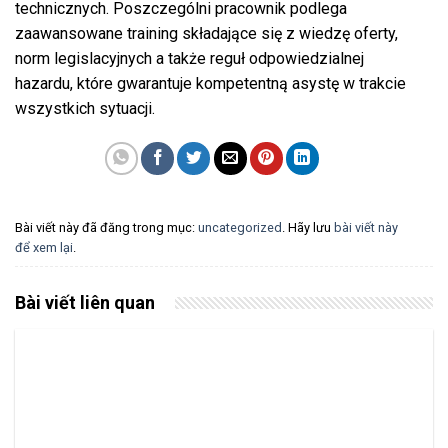
technicznych. Poszczególni pracownik podlega
zaawansowane training składające się z wiedzę oferty,
norm legislacyjnych a także reguł odpowiedzialnej
hazardu, które gwarantuje kompetentną asystę w trakcie
wszystkich sytuacji.
Bài viết này đã đăng trong mục:
uncategorized
. Hãy lưu
bài viết này
để xem lại
.
Bài viết liên quan