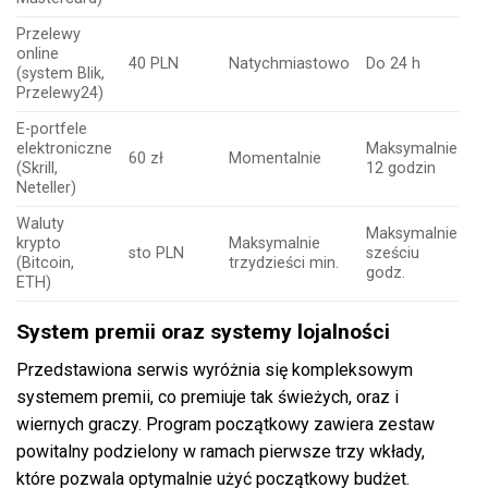
Przelewy
online
40 PLN
Natychmiastowo
Do 24 h
(system Blik,
Przelewy24)
E-portfele
elektroniczne
Maksymalnie
60 zł
Momentalnie
(Skrill,
12 godzin
Neteller)
Waluty
Maksymalnie
krypto
Maksymalnie
sto PLN
sześciu
(Bitcoin,
trzydzieści min.
godz.
ETH)
System premii oraz systemy lojalności
Przedstawiona serwis wyróżnia się kompleksowym
systemem premii, co premiuje tak świeżych, oraz i
wiernych graczy. Program początkowy zawiera zestaw
powitalny podzielony w ramach pierwsze trzy wkłady,
które pozwala optymalnie użyć początkowy budżet.