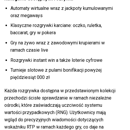
Automaty wirtualne wraz z jackpoty kumulowanymi
oraz megaways
Klasyczne rozgrywki karciane: oczko, ruletka,
baccarat, gry w pokera
Gry na żywo wraz z zawodowymi krupierami w
ramach czasie live
Rozgrywki instant win a także loterie cyfrowe
Turnieje slotowe z pulami bonifikacji powyżej
pięćdziesiąt 000 zł
Każda rozgrywka dostępna w przedstawionym kolekcji
przechodzi ścisłe sprawdzanie w ramach niezależne
ośrodki, które zaświadczają uczciwość systemu
wartości przypadkowych (RNG). Użytkownicy mają
wgląd do precyzyjnych wiadomości dotyczących
wskaźniku RTP w ramach każdego gry, co daje na