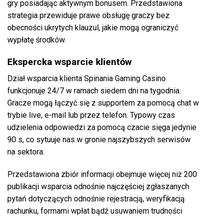
gry posiadając aktywnym bonusem. Przedstawiona
strategia przewiduje prawe obsługę graczy bez
obecności ukrytych klauzul, jakie mogą ograniczyć
wypłatę środków.
Ekspercka wsparcie klientów
Dział wsparcia klienta Spinania Gaming Casino
funkcjonuje 24/7 w ramach siedem dni na tygodnia.
Gracze mogą łączyć się z supportem za pomocą chat w
trybie live, e-mail lub przez telefon. Typowy czas
udzielenia odpowiedzi za pomocą czacie sięga jedynie
90 s, co sytuuje nas w gronie najszybszych serwisów
na sektora.
Przedstawiona zbiór informacji obejmuje więcej niż 200
publikacji wsparcia odnośnie najczęściej zgłaszanych
pytań dotyczących odnośnie rejestracją, weryfikacją
rachunku, formami wpłat bądź usuwaniem trudności