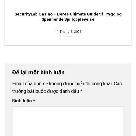
SecurityLab Casino – Deres Ultimate Guide til Trygg og
Spennende Spillopplevelse
11 Tháng 6, 2026
Để lại một bình luận
Email của bạn sẽ không được hiển thị công khai.
Các
trường bắt buộc được đánh dấu
*
Bình luận
*