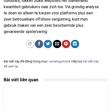
condities, lokken zulke websites het toenemend
kwantiteit gebruikers naar zich toe. Via grondig analyse
te doen en alleen te kiezen voor platforms plus een
zeer betrouwbare offshore vergunning, kunt men
gebruik maken van een zeer beschermde plus
gevarieerde spelervaring.
Bài viết này đã đăng trong mục:
uncategorized
. Hãy lưu
bài viết này
để xem lại
.
Bài viết liên quan