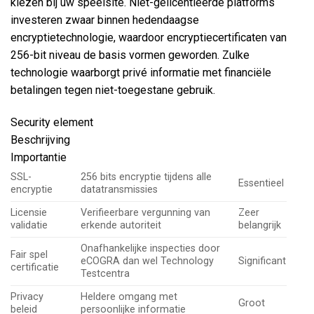
kiezen bij uw speelsite. Niet-gelicentieerde platforms
investeren zwaar binnen hedendaagse
encryptietechnologie, waardoor encryptiecertificaten van
256-bit niveau de basis vormen geworden. Zulke
technologie waarborgt privé informatie met financiële
betalingen tegen niet-toegestane gebruik.
Security element
Beschrijving
Importantie
SSL-
256 bits encryptie tijdens alle
Essentieel
encryptie
datatransmissies
Licensie
Verifieerbare vergunning van
Zeer
validatie
erkende autoriteit
belangrijk
Onafhankelijke inspecties door
Fair spel
eCOGRA dan wel Technology
Significant
certificatie
Testcentra
Privacy
Heldere omgang met
Groot
beleid
persoonlijke informatie