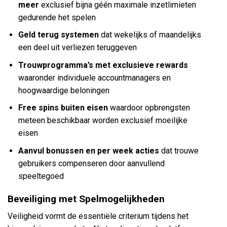
meer
exclusief bijna géén maximale inzetlimieten
gedurende het spelen
Geld terug systemen
dat wekelijks of maandelijks
een deel uit verliezen teruggeven
Trouwprogramma’s met exclusieve rewards
waaronder individuele accountmanagers en
hoogwaardige beloningen
Free spins buiten eisen
waardoor opbrengsten
meteen beschikbaar worden exclusief moeilijke
eisen
Aanvul bonussen en per week acties
dat trouwe
gebruikers compenseren door aanvullend
speeltegoed
Beveiliging met Spelmogelijkheden
Veiligheid vormt de essentiële criterium tijdens het