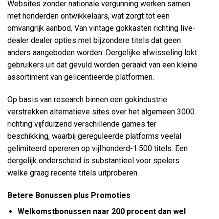
Websites zonder nationale vergunning werken samen
met honderden ontwikkelaars, wat zorgt tot een
omvangrijk aanbod. Van vintage gokkasten richting live-
dealer dealer opties met bijzondere titels dat geen
anders aangeboden worden. Dergelijke afwisseling lokt
gebruikers uit dat gevuld worden geraakt van een kleine
assortiment van gelicentieerde platformen.
Op basis van research binnen een gokindustrie
verstrekken alternatieve sites over het algemeen 3000
richting vijfduizend verschillende games ter
beschikking, waarbij gereguleerde platforms veelal
gelimiteerd opereren op vijfhonderd-1.500 titels. Een
dergelijk onderscheid is substantieel voor spelers
welke graag recente titels uitproberen.
Betere Bonussen plus Promoties
Welkomstbonussen naar 200 procent dan wel