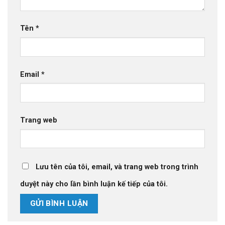
Tên
*
Email
*
Trang web
Lưu tên của tôi, email, và trang web trong trình
duyệt này cho lần bình luận kế tiếp của tôi.