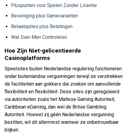
Pluspunten voor Spelen Zonder Licentie
Beveiliging plus Gamevarianten
Betaalopties plus Betalingen
Wat Dien Men Controleren
Hoe Zijn Niet-gelicentieerde
Casinoplatforms
Speelsites buiten Nederlandse regulering functioneren
onder buitenlandse vergunningen terwijl ze verstrekken
de faciliteiten aan gokkers die zoeken om aanvullende
flexibiliteit en flexibiliteit. Deze sites zijn gereguleerd
via autoriteiten zoals het Maltese Gaming Autoriteit,
Caribbean eGaming, dan wel de Britse Gambling
Autoriteit. Hoewel zij géén Nederlandse vergunning
bezitten, wil dit allerminst wanneer ze onbetrouwbaar
blijken.